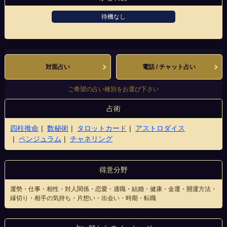
待機なし
大宮一の宮通り店
対面占い
電話 / チャット占い
ご希望の占い種別をお選び下さい
占術
四柱推命
数秘術
タロットカード
アストロダイス
ペンジュラム
チャネリング
得意分野
運勢・仕事・相性・対人関係・恋愛・適職・結婚・健康・金運・開運方法・
縁切り・相手の気持ち・片想い・出会い・時期・転職