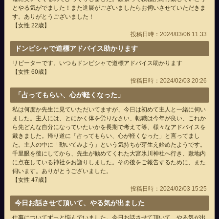
とやる気がでました！また進展がございましたらお伺いさせていただきま
す。ありがとうございました！
【女性 22歳】
投稿日時：2024/03/06 11:33
ドンピシャで道標アドバイス助かります
リピーターです。いつもドンピシャで道標アドバイス助かります
【女性 60歳】
投稿日時：2024/02/03 20:26
「占ってもらい、心が軽くなった」
私は何度か先生に見ていただいてますが、今日は初めて主人と一緒に伺い
ました。主人には、とにかく体を労りなさい、転職は今年が良い、これか
ら先どんな自分になっていたいかを長期で考えて等、様々なアドバイスを
戴きました。帰り道に「占ってもらい、心が軽くなった」と言ってまし
た。主人の中に「動いてみよう」という気持ちが芽生え始めたようです。
千里眼を後にしてから、先生が勧めてくれた大宮氷川神社へ行き、敷地内
に点在している神社をお詣りしました。その後をご報告するために、また
伺います。ありがとうございました。
【女性 47歳】
投稿日時：2024/02/03 15:25
今日お話させて頂いて、やる気が出ました
仕事についてずっと悩んでいました。今日お話させて頂いて、やる気が出