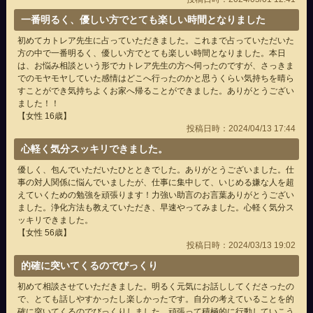
一番明るく、優しい方でとても楽しい時間となりました
初めてカトレア先生に占っていただきました。これまで占っていただいた
方の中で一番明るく、優しい方でとても楽しい時間となりました。本日
は、お悩み相談という形でカトレア先生の方へ伺ったのですが、さっきま
でのモヤモヤしていた感情はどこへ行ったのかと思うくらい気持ちを晴ら
すことができ気持ちよくお家へ帰ることができました。ありがとうござい
ました！！
【女性 16歳】
投稿日時：2024/04/13 17:44
心軽く気分スッキリできました。
優しく、包んでいただいたひとときでした。ありがとうございました。仕
事の対人関係に悩んでいましたが、仕事に集中して、いじめる嫌な人を超
えていくための勉強を頑張ります！力強い助言のお言葉ありがとうござい
ました。浄化方法も教えていただき、早速やってみました。心軽く気分ス
ッキリできました。
【女性 56歳】
投稿日時：2024/03/13 19:02
的確に突いてくるのでびっくり
初めて相談させていただきました。明るく元気にお話ししてくださったの
で、とても話しやすかったし楽しかったです。自分の考えていることを的
確に突いてくるのでびっくりしました。頑張って積極的に行動していこう