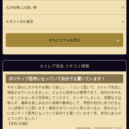
七夕短冊にお願い事
６月２１日の夏至
さらにコラムを見る
カトレア先生 クチコミ情報
ポジティブ思考になっていて自分でも驚いています！
今すぐ誰かにモヤモヤを聞いて欲しい…！という思いで、カトレア先生に
相談させていただきました。どんどん気持ちが整理できて、自分の今やる
べきことをはっきり言語化してくださり、スッキリしました。恋愛などは
焦らず、趣味を楽しみながら資格の勉強もして、理想の自分に近づけるよ
うに頑張ろうと思います！相談させていただく前と比べると、別人のよう
にポジティブ思考になっていて自分でも驚いています！笑 本当にありが
とうございました！
【女性 23歳】
投稿日時：2024/05/01 12:41