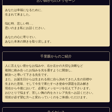
占い師からのメッセージ
あなたは幸福になるために、
生まれて来ました。
悩む時、悲しい時…、
思いのまま私にお話ください。
あなたの心に寄りそい、
あなた本来の輝きを取り戻します。
千里眼からのご紹介
人に言えない密かなお悩みや、右か左かの大切な決断など
複雑に絡み合ったお悩みを光を通すように開放し、
解決へと導いて下さる先生です。
また、お誕生日からは生まれる前に自ら決めてきた人生の目標や
生まれた意味、そして今生で果たすべき使命や課題を読み解き
現在から今後において、必要なメッセージを伝えて下さいます。
おひとりで悩まず、苦しい胸の内をカトレア先生へお話ください。
現状が必ず望む方へと変わっていくのをご体感いただけます。