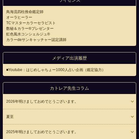
ライセンス
鳥海流四柱推命鑑定師
オーラヒーラー
TCマスターカラーセラピスト
数秘＆カラー®プレゼンター
虹色風水コンシェルジュ®
カラーdeサンキャッチャー認定講師
メディア出演履歴
■Youtube：はじめしゃちょー1000人占い企画（鑑定協力）
カトレア先生コラム
2026年明けましておめでとうございます。
夏至
2025年明けましておめでとうございます。