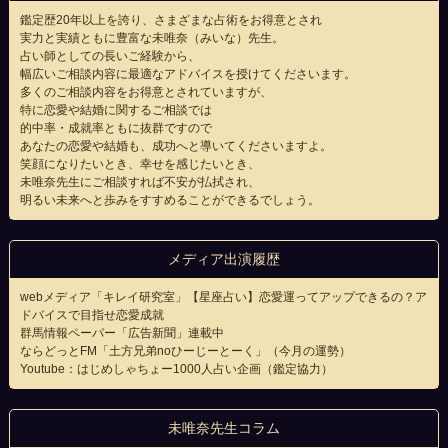
鑑定歴20年以上を誇り、さまざまな占術をお得意とされ
実力と実績ともに豊富な未唯奈（みいな）先生。
占い師としての長いご経験から、
幅広いご相談内容に最適なアドバイスを授けてくださいます。
多くのご相談内容をお得意とされていますが、
特に恋愛や結婚に関するご相談では
的中率・成就率ともに抜群ですので
あなたの恋愛や結婚も、成功へと導いてくださいますよ。
笑顔になりたいとき、幸せを感じたいとき、
未唯奈先生にご相談すれば不安が払拭され、
明るい未来へと歩みをすすめることができるでしょう。
メディア出演履歴
webメディア「キレイ研究室」【星座占い】恋愛運ってアップできるの？ア
ドバイスで目指せ恋愛成就
群馬情報ペーパー「広告新聞」連載中
ならどっとFM「土方兄弟noひーじーとーく」（今月の運勢）
Youtube：はじめしゃちょー1000人占い企画（鑑定協力）
未唯奈先生コラム