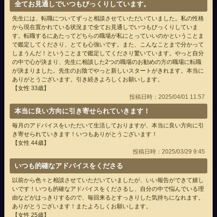
全てお見通しでいつもびっくりしています。
先生には、転職についてずっと相談させていただいていました。私の性格
から現在置かれている状況まで全てお見通しでいつもびっくりしていま
す。転職するにあたってどちらの職場が私にとっていいのかということま
で鑑定してくださり、とても心強いです。また、こんなことまで分かって
しまうんだ！ということまで鑑定してくださり驚いています。やっと自分
の中で心が決まり、先生に相談した2つの職場のお勧めの方の職場に転職
が決まりました。先生のお陰でやっと新しいスタートがきれます。本当に
ありがとうございます。引き続きよろしくお願いします。
【女性 33歳】
投稿日時：2025/04/01 11:57
本当に良い方向に引き寄せられていきます！
毎月のアドバイスをいただいて生活しておりますが、本当に良い方向に引
き寄せられていきます！いつもありがとうございます！
【女性 44歳】
投稿日時：2025/03/29 9:45
いつも的確なアドバイスをくださる
以前から色々と相談させていただいていましたが、いい報告ができて嬉し
いです！いつも的確なアドバイスをくださるし、自分の中で悩んでいる理
由などがはっきりするので、毎回来るとすっきりした気持ちになれます。
ありがとうございます！またよろしくお願いします。
【女性 25歳】