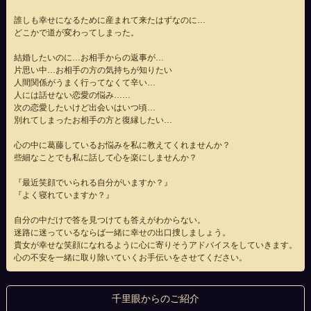
誰しも幸せになるために産まれて来たはずなのに…
どこかで道が変わってしまった。
結婚したいのに…お相手からの返事が…
片思い中…お相手の方の気持ちが知りたい
人間関係がうまく行ってなくて辛い…
人には話せない恋愛の悩み……
次の恋愛したいけど出会いはいつ頃…
別れてしまったお相手の方と復縁したい…
心の中に葛藤しているお悩みを私に教えてくれませんか？
些細なことでも私に話して心を楽にしませんか？
『最近笑顔でいられる自分がいますか？』
『よく寝れていますか？』
自分の中だけで答を見つけても答えがわからない。
迷路に迷っているならば一緒に幸せの出口捜しましょう。
貴女が幸せな笑顔になれるように心に寄りそうアドバイスをしていきます。
心の不安を一緒に取り除いていくお手伝いをさせてください。
千里眼からのご紹介