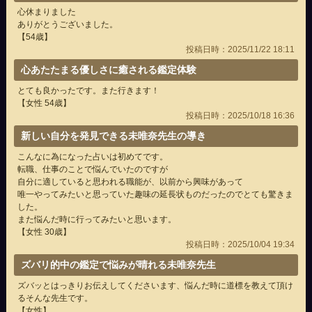
心休まりました
ありがとうございました。
【54歳】
投稿日時：2025/11/22 18:11
心あたたまる優しさに癒される鑑定体験
とても良かったです。また行きます！
【女性 54歳】
投稿日時：2025/10/18 16:36
新しい自分を発見できる未唯奈先生の導き
こんなに為になった占いは初めてです。
転職、仕事のことで悩んでいたのですが
自分に適していると思われる職能が、以前から興味があって
唯一やってみたいと思っていた趣味の延長状ものだったのでとても驚きま
した。
また悩んだ時に行ってみたいと思います。
【女性 30歳】
投稿日時：2025/10/04 19:34
ズバリ的中の鑑定で悩みが晴れる未唯奈先生
ズバッとはっきりお伝えしてくださいます、悩んだ時に道標を教えて頂け
るそんな先生です。
【女性】