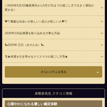
✨2026年5月2日蠍座満月から5月17日までの過ごし方で大きく運気が
変わる✨
💖💘素敵な出会いが欲しい✨恋人が欲しい人💖💘
2025年2月🤗 開運を取り込める大事な月🤗
🐍2025年 乙巳（きのとみ）🐍
🎅🎄幸運を引き寄せるクリスマスの過ごし方🎅🎄
さらにコラムを見る
未唯奈先生 クチコミ情報
心穏やかになれる優しい鑑定体験