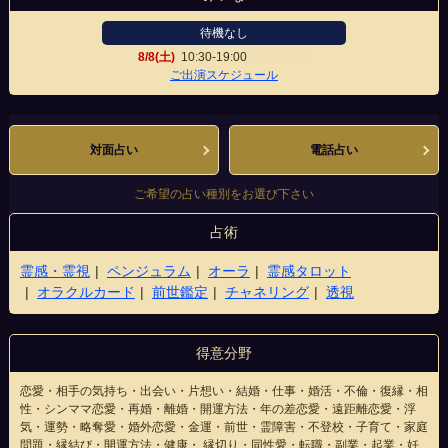
待機なし
8/8(土)
10:30-19:00
高崎駅前店
ご出演スケジュール
対面占い
電話占い
ご希望の占い種別をお選び下さい
占術
霊感・霊視
ペンジュラム
オーラ
霊感タロット
オラクルカード
前世鑑定
チャネリング
透視
得意分野
恋愛・相手の気持ち・出会い・片想い・結婚・仕事・婚活・不倫・復縁・相
性・シンママ恋愛・再婚・離婚・開運方法・年の差恋愛・遠距離恋愛・浮
気・運勢・略奪愛・婚外恋愛・金運・前世・霊障害・不登校・子育て・家庭
問題・縁結び・開運方法・健康・ 縁切り・同性愛・転職・副業・起業・妊