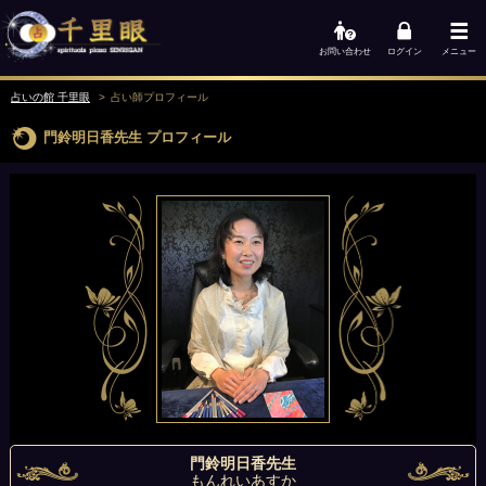
お問い合わせ
ログイン
メニュー
占いの館 千里眼
占い師
プロフィール
門鈴明日香先生
プロフィール
門鈴明日香先生
もんれいあすか