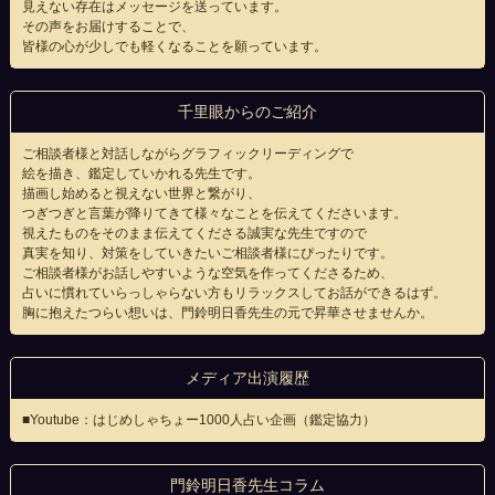
見えない存在はメッセージを送っています。
その声をお届けすることで、
皆様の心が少しでも軽くなることを願っています。
千里眼からのご紹介
ご相談者様と対話しながらグラフィックリーディングで
絵を描き、鑑定していかれる先生です。
描画し始めると視えない世界と繋がり、
つぎつぎと言葉が降りてきて様々なことを伝えてくださいます。
視えたものをそのまま伝えてくださる誠実な先生ですので
真実を知り、対策をしていきたいご相談者様にぴったりです。
ご相談者様がお話しやすいような空気を作ってくださるため、
占いに慣れていらっしゃらない方もリラックスしてお話ができるはず。
胸に抱えたつらい想いは、門鈴明日香先生の元で昇華させませんか。
メディア出演履歴
■Youtube：はじめしゃちょー1000人占い企画（鑑定協力）
門鈴明日香先生コラム