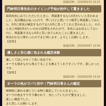
投稿日時：2026/04/10 16:15
門鈴明日香先生のタイミング予知が的中して驚きました
前回先生にみていただいたときに、再提案するなら6月がいいと言われま
した。先日機会があったので、早いけどと思いつつ相手に再提案してみた
ら、6月に状況が確定するのでまた6月に言ってくれと言われました。その
ときに何故6月がいいのかの説明をされたので、先生にはお伝えしてない
のに、再提案するなら6月と言い当てられたことに驚きました。
状況がかなり変わったのでまた伺います。よろしくお願いします。
【女性】
投稿日時：2026/04/07 13:58
優しさと安心感に包まれる鑑定体験
優しくて話しやすくて良い先生です。
オーラを描きながら視えてることを教えてくれてすごいです。楽しかった
です。
【女性】
投稿日時：2026/03/30 14:19
オーラの色がズバリ的中！門鈴明日香さんの鑑定
精神的に疲れを感じている時に鑑定していただきました。
オーラの色をサラサラ書かれて、当たっていたので驚きました。
楽しい鑑定でした。
また宜しくお願いします。