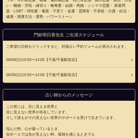
ウル・年の差恋愛・復縁・遠距離恋愛・自己肯定感・婚外恋愛・婚活・出会
い・離婚・浮気・縁切り・略奪愛・結婚・再婚・シンママ恋愛・ 家庭問
題・LGBT・同性愛・毒親・子育て・金運・霊障害・不登校・介護・妊活・
健康・開運方法・運勢・パワーストーン
門鈴明日香先生 ご出演スケジュール
ご希望の日程をクリックすると、対面占い予約フォームが表示されます。
08/09(
日
)10:00〜14:00
【千葉/千葉駅前店】
08/30(
日
)10:00〜14:00
【千葉/千葉駅前店】
占い師からのメッセージ
この世には、目に見える世界と
目に見えない世界が存在しています。
そして誰もがその見えない世界のサポートを受けて生きています。
悩んだ時、心が曇っているとき、
自分一人では先が見えない時、孤独を感じるときでも