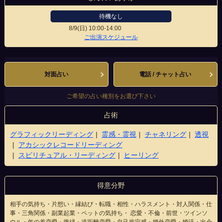
待機なし
8/9(日)
10:00-14:00
千葉駅前店
ご出演スケジュール
対面占い
電話 / チャット占い
ご希望の占い種別をお選び下さい
占術
グラフィックリーディング
霊感・霊視
チャネリング
透視
アカシックレコードリーディング
スピリチュアル・リーディング
ヒーリング
得意分野
相手の気持ち・片想い・縁結び・転職・相性・ハラスメント・対人関係・仕
事・三角関係・副業起業・ペットの気持ち・ 恋愛・不倫・前世・ツインソ