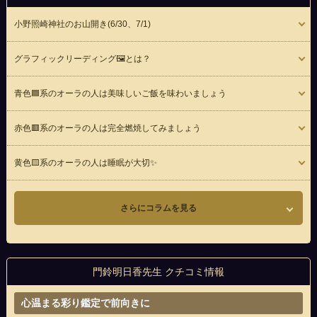
小野照崎神社のお山開き(6/30、7/1)
グラフィックリーディング🖼とは？
青色🟦系のオーラの人は美味しいご飯を味わいましょう
赤色🟥系のオーラの人は完全燃焼してみましょう
黄色🟨系のオーラの人は睡眠が大切✨
さらにコラムを見る
門鈴明日香先生 クチコミ情報
心温まる彩り鑑定で前向きに