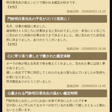
明日香先生の色エンピツで描かれる鑑定が好きです。
【女性】
投稿日時：2026/05/21 11:25
門鈴明日香先生の予言がズバリ現実に！
先月、仕事の相談に来ました。
連休明け１１日ごろに仕事決まると言われてましたが、本当に１１日ごろ
に言われてた内容の仕事が出てきて決まりました。前に言われてた自宅近
所に決まりました。ありがとうございました。
【女性】
投稿日時：2026/05/15 16:39
心に寄り添う優しさで癒された鑑定体験
オーラの色が視える先生で色を教えてくれました。言われた事には頷く事
がありました。
優しい先生で丁寧に対応してくれたのもあり落ち込んでいましたが気持ち
が楽になりました。
羽月鑑定ありがとうございました
投稿日時：2026/05/15 11:45
心癒される門鈴明日香先生の温かい鑑定時間
門鈴先生とお久しぶりにお会い出来て本当によかったです🍀
父や近い人に守られてるカラーが出ているのを聞いて嬉しさともっと敬わ
ないとと思います。