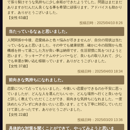
て張り裂けそうな気持ちに少し余裕ができたようでした。問題はまだまだ
ありますがだんだん良くなる事を希望に頑張ります。アドバイスも助かり
ます。ありがとうございました。
【女性 63歳】
投稿日時：2025/04/10 8:26
当たっているなぁと思いました。
人間関係や今後、恋愛絡みと色々悩みが尽きませんが、自分の現状は当た
っているなぁと思いました。その中でも健康状態…確かに今の段階から危
機感を持って過ごした方が良い事は納得です。生活習慣に気をつけようと
思います。ラッキーアイテムやナンバーなど、良いもの取り入れて、少し
でも幸運が舞い込む様願っています。ありがとうございました。
【女性 37歳】
投稿日時：2025/04/03 18:34
前向きな気持ちになれました。
恋愛について占ってもらいました。今後いい恋愛ができるのか不安に思っ
ていましたが、どんな人を選んだらいいか、どんな場所へ行くと良いかな
ど詳しく教えていただくことができ、前向きな気持ちになれました。一度
決めたらブレずに向き合いたいと思います。とても丁寧に対応していただ
けて楽しかったです。ありがとうございました。
【女性 22歳】
投稿日時：2025/03/20 13:36
具体的な対策を聞くことができて、やってみようと思いま