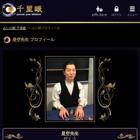
お問い合わせ
ログイン
メニュー
占いの館 千里眼
占い師
プロフィール
是空先生
プロフィール
是空先生
ぜくう