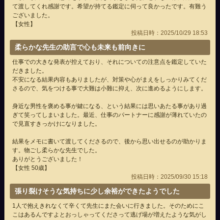
て渡してくれ感謝です。希望が持てる鑑定に伺って良かったです。有難う
ございました。
【女性】
投稿日時：2025/10/29 18:53
柔らかな先生の助言で心も未来も前向きに
仕事での大きな発表が控えており、それについての注意点を鑑定していた
だきました。
不安になる結果内容もありましたが、対策や心がまえをしっかりみてくだ
さるので、気をつける事で大難は小難に抑え、次に進めるようにします。
身近な男性を褒める事が鍵になる、という結果には思いあたる事があり過
ぎて笑ってしまいました。最近、仕事のパートナーに感謝が薄れていたの
で見直すきっかけになりました。
結果をメモに書いて渡してくださるので、後から思い出せるのが助かりま
す。物ごし柔らかな先生でした。
ありがとうございました！
【女性 50歳】
投稿日時：2025/09/30 15:18
張り裂けそうな気持ちに少し余裕ができたようでした
1人で抱えきれなくて辛くて先生にまた会いに行きました。そのためにこ
こはあるんですよとおっしゃってくださって逃げ場が増えたような気がし