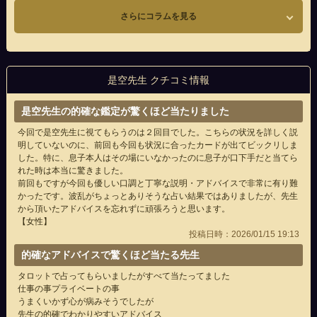
さらにコラムを見る
是空先生 クチコミ情報
是空先生の的確な鑑定が驚くほど当たりました
今回で是空先生に視てもらうのは２回目でした。こちらの状況を詳しく説
明していないのに、前回も今回も状況に合ったカードが出てビックリしま
した。特に、息子本人はその場にいなかったのに息子が口下手だと当てら
れた時は本当に驚きました。
前回もですが今回も優しい口調と丁寧な説明・アドバイスで非常に有り難
かったです。波乱がちょっとありそうな占い結果ではありましたが、先生
から頂いたアドバイスを忘れずに頑張ろうと思います。
【女性】
投稿日時：2026/01/15 19:13
的確なアドバイスで驚くほど当たる先生
タロットで占ってもらいましたがすべて当たってました
仕事の事プライベートの事
うまくいかず心が病みそうでしたが
先生の的確でわかりやすいアドバイス