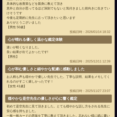
具体的な改善策などを親身に教えて頂き
意外と自分が思ってるほど深刻でもないと気付きました前向きに生きてい
けそうです
今後も定期的に先生に占って頂きたいと思います
ありがとうございました
【男性 50歳】
投稿日時：2026/01/14 18:32
心が晴れる優しく温かな鑑定体験
迷いが軽くなりました。
良い結果が出てよかったです!
【男性】
投稿日時：2025/12/11 12:39
心が和む優しさと細やかな配慮に感動しました
お人柄も声も穏やかで優しい先生でした。丁寧な説明、結果をメモしてく
れるのがすごく嬉しかったです！
【女性 41歳】
投稿日時：2025/11/27 23:07
穏やかな是空先生の優しさが心に響く鑑定
初めて是空先生に見て頂きました。とても穏やかな話し方をされる先生に
安心感を持ちました。
一枚一枚カードの意味を丁寧に教えて頂きました。忘れない様に紙に書い