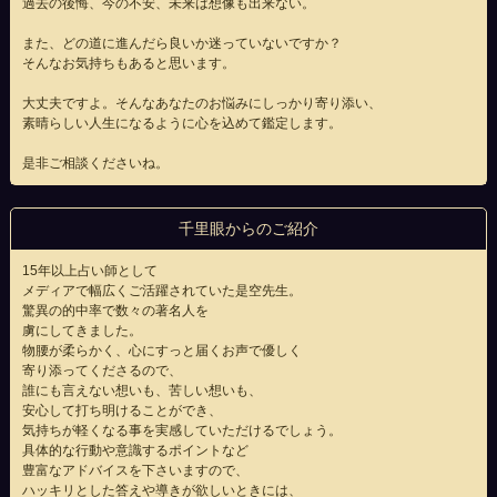
過去の後悔、今の不安、未来は想像も出来ない。
また、どの道に進んだら良いか迷っていないですか？
そんなお気持ちもあると思います。
大丈夫ですよ。そんなあなたのお悩みにしっかり寄り添い、
素晴らしい人生になるように心を込めて鑑定します。
是非ご相談くださいね。
千里眼からのご紹介
15年以上占い師として
メディアで幅広くご活躍されていた是空先生。
驚異の的中率で数々の著名人を
虜にしてきました。
物腰が柔らかく、心にすっと届くお声で優しく
寄り添ってくださるので、
誰にも言えない想いも、苦しい想いも、
安心して打ち明けることができ、
気持ちが軽くなる事を実感していただけるでしょう。
具体的な行動や意識するポイントなど
豊富なアドバイスを下さいますので、
ハッキリとした答えや導きが欲しいときには、