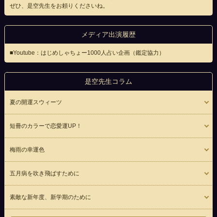
ぜひ、是空先生をお頼りくださいね。
メディア出演履歴
■Youtube：はじめしゃちょー1000人占い企画（鑑定協力）
是空先生コラム
夏の開運スウィーツ
短冊のカラーで恋愛運UP！
梅雨の幸運色
五月病を吹き飛ばすために
素敵な新年度、新学期のために