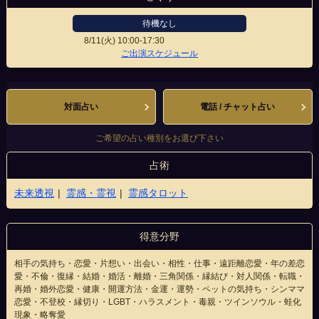
待機なし
8/11(火)
10:00-17:30
山形駅前大通り店
ご出演スケジュール
対面占い
電話 / チャット占い
ご希望の占い種別をお選び下さい
占術
未来透視
霊感・霊視
霊感タロット
得意分野
相手の気持ち・恋愛・片想い・出会い・相性・仕事・遠距離恋愛・年の差恋
愛・不倫・復縁・結婚・婚活・離婚・三角関係・縁結び・対人関係・転職・
再婚・婚外恋愛・健康・開運方法・金運・運勢・ペットの気持ち・シンママ
恋愛・不登校・縁切り・LGBT・ハラスメント・毒親・ツインソウル・蛙化
現象・略奪愛