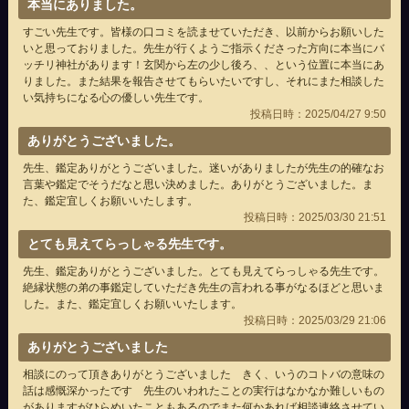
本当にありました。
すごい先生です。皆様の口コミを読ませていただき、以前からお願いした
いと思っておりました。先生が行くようご指示くださった方向に本当にバ
ッチリ神社があります！玄関から左の少し後ろ、、という位置に本当にあ
りました。また結果を報告させてもらいたいですし、それにまた相談した
い気持ちになる心の優しい先生です。
投稿日時：2025/04/27 9:50
ありがとうございました。
先生、鑑定ありがとうございました。迷いがありましたが先生の的確なお
言葉や鑑定でそうだなと思い決めました。ありがとうございました。ま
た、鑑定宜しくお願いいたします。
投稿日時：2025/03/30 21:51
とても見えてらっしゃる先生です。
先生、鑑定ありがとうございました。とても見えてらっしゃる先生です。
絶縁状態の弟の事鑑定していただき先生の言われる事がなるほどと思いま
した。また、鑑定宜しくお願いいたします。
投稿日時：2025/03/29 21:06
ありがとうございました
相談にのって頂きありがとうございました きく、いうのコトバの意味の
話は感慨深かったです 先生のいわれたことの実行はなかなか難しいもの
がありますがひらめいたこともあるのでまた何かあれば相談連絡させてい