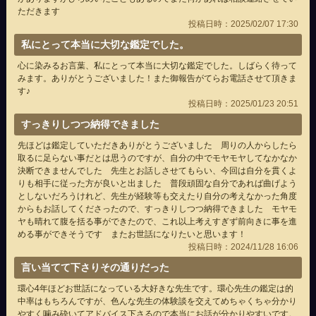
ただきます
投稿日時：2025/02/07 17:30
私にとって本当に大切な鑑定でした。
心に染みるお言葉、私にとって本当に大切な鑑定でした。しばらく待って
みます。ありがとうございました！また御報告がてらお電話させて頂きま
す♪
投稿日時：2025/01/23 20:51
すっきりしつつ納得できました
先ほどは鑑定していただきありがとうございました 周りの人からしたら
取るに足らない事だとは思うのですが、自分の中でモヤモヤしてなかなか
決断できませんでした 先生とお話しさせてもらい、今回は自分を貫くよ
りも相手に従った方が良いと出ました 普段頑固な自分であれば曲げよう
としないだろうけれど、先生が経験等も交えたり自分の考えなかった角度
からもお話してくださったので、すっきりしつつ納得できました モヤモ
ヤも晴れて腹を括る事ができたので、これ以上考えすぎず前向きに事を進
める事ができそうです またお世話になりたいと思います！
投稿日時：2024/11/28 16:06
言い当てて下さりその通りだった
環心4年ほどお世話になっている大好きな先生です。環心先生の鑑定は的
中率はもちろんですが、色んな先生の体験談を交えてめちゃくちゃ分かり
やすく噛み砕いてアドバイス下さるので本当にお話が分かりやすいです。