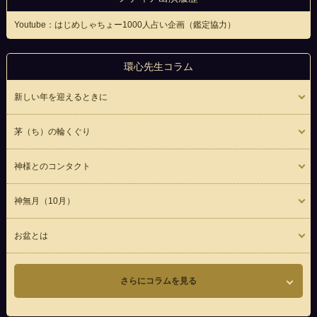
Youtube：はじめしゃちょー1000人占い企画（鑑定協力）
環心先生コラム
新しい年を迎えるときに
茅（ち）の輪くぐり
神様とのコンタクト
神無月（10月）
お盆とは
さらにコラムを見る