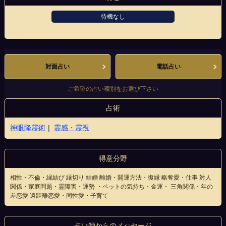
待機なし
難波本店
対面占い
電話占い
ご希望の占い種別をお選び下さい
占術
神眼降霊術
霊感・霊視
得意分野
相性・不倫・縁結び 縁切り 結婚 離婚・開運方法・復縁 略奪愛・仕事 対人
関係・家庭問題・霊障害・運勢 ・ペットの気持ち・金運・ 三角関係・年の
差恋愛 遠距離恋愛・同性愛・子育て
占い師からのメッセージ