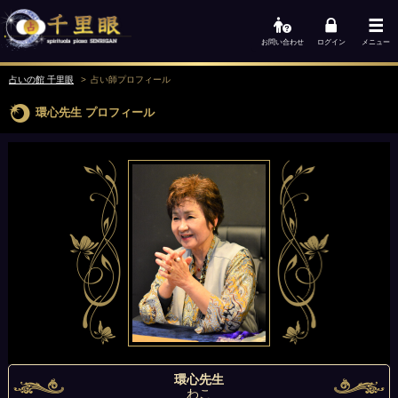
お問い合わせ
ログイン
メニュー
占いの館 千里眼
占い師
プロフィール
環心先生
プロフィール
環心先生
わこ