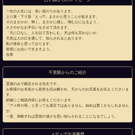
一生の人生には、長い道のりがあります。
上り坂・下り坂「えっ!?」まさかと思うことが起きます。
そのまさかが、輝く。まさかに感じ、弾む心になるよう、
ささやかなお手伝いをさせて頂きます。
「天に口なし、人を以て言わしむ」天は何も言わないが、
天意は人の口を通して、知らされるとあります。
私の使命と思っております。
皆様にお会いできますよう。
合掌
千里眼からのご紹介
霊感のみで鑑定される先生です。
お客様のお名前から前世を読み解かれ、天からのお言葉をお伝えくださいま
す。
的確にご相談内容にお答えくださいます。
「アメ村の母」と言っても過言ではありません。始めは驚くかもしれません
が、
一度、体験すれば霊視の凄さを思い知らされることになるでしょう。
メディア出演履歴