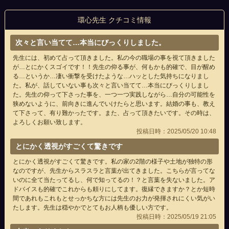
環心先生 クチコミ情報
次々と言い当てて…本当にびっくりしました。
先生には、初めて占って頂きました。私の今の職場の事を視て頂きました
が…とにかくスゴイです！！先生の仰る事が、何もかも的確で、目が醒め
る…というか…凄い衝撃を受けたような…ハッとした気持ちになりまし
た。私が、話していない事も次々と言い当てて…本当にびっくりしまし
た。先生の仰って下さった事を、一つ一つ実践しながら…自分の可能性を
狭めないように、前向きに進んでいけたらと思います。結婚の事も、教え
て下さって、有り難かったです。また、占って頂きたいです。その時は、
よろしくお願い致します。
投稿日時：2025/05/20 10:48
とにかく透視がすごくて驚きです
とにかく透視がすごくて驚きです。私の家の2階の様子や土地が独特の形
なのですが、先生からスラスラと言葉が出てきました。こちらが言ってな
いのに全て当たってるし、何で知ってるの！？と言葉を失ないました。ア
ドバイスも的確でこれからも頼りにしてます。復縁できますか？とか短時
間であれもこれもとせっかちな方には先生のお力が発揮されにくい気がい
たします。先生は穏やかでとてもお人柄も優しい方です。
投稿日時：2025/05/19 21:05