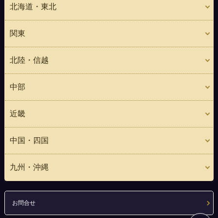
北海道・東北
関東
北陸・信越
中部
近畿
中国・四国
九州・沖縄
お問合せ