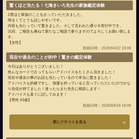
驚くほど当たる！七海きいろ先生の家族鑑定体験
2度ほど家族のことを占っていただきました。
明るくてとても話しやすいです。
内容も当たっていて驚きました。そして言われた通り今実行中です。
次回、ご報告も兼ねて新たなご相談で参りますのでよろしくお願い致しま
す。
【女性】
投稿日時：2026/04/22 19:06
現在や過去のことが的中！驚きの鑑定体験
今日はありがとうございました！
色んなカードで占ってもらいアドバイスをたくさん頂きました！
現在や過去の事のお話も当たっているので本当に驚きました！
アドバイスも的確ですし、強運を持っていると言っていただいたのでかな
り自信が持てました！迷ったらまた先生に相談します！
アドバイスも直ぐに試してみます！
【男性 43歳】
投稿日時：2026/04/19 16:06
更にクチコミを見る