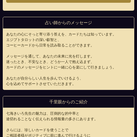
占い師からのメッセージ
あなたの心にそっと寄り添う答えを、カードたちは知っています。
エジプトタロットの深い叡智と、
コーヒーカードから日常を読み取ることができます。
メッセージを通して、あなたの未来に光を灯します。
迷ったとき、不安なとき、どうか一人で抱え込まず、
カードのメッセージをヒントに一緒に心を楽にして行きましょう。
あなたが自分らしい人生を歩んでいけるよう、
心を込めてサポートさせていただきます。
千里眼からのご紹介
七海きいろ先生の魅力は、圧倒的な的中率と
途切れることなく伝えられる情報量の多さにあります。
さらには、珍しいカードを使うことで
ご相談者様がポジティブに前に進んで行けるように