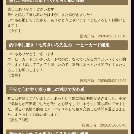
優しい先生の言葉で心が安らぐ鑑定体験
先日はありがとうございます！
先生と話して落ち着いたはずが、また嵐がきました！
いつも心配してくださり、ありがとうございます！またよろしくお願いし
ます！
【女性】
投稿日時：2026/05/11 13:10
的中率に驚き！七海きいろ先生のコーヒーカード鑑定
いつもありがとうございます！
コーヒーカードは小さいカードなのに、なんでわかるの？というくらい的
中します！話しててとても楽しいので、本当にあっという間です！またよ
ろしくお願いします！
【女性】
投稿日時：2026/05/09 14:05
不安な心に寄り添う癒しの対話で安心感
昨日は有難うございました。あっという間に鑑定時間が過ぎました。不安
で気持ちが不安定でしたが先生とお話をしているうちに落ち着いて来まし
た。明るい表情て的確にアドバイスをして頂き充実した時間を過ごせまし
た。また宜しくお願い致します。
【男性 71歳】
投稿日時：2026/05/06 0:48