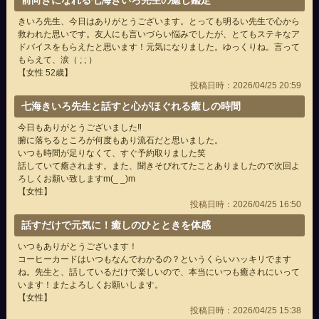
前向きになれる七海きいろ先生の癒し鑑定
きいろ先生、今日はありがとうございます。とっても明るい先生で心から
救われた思いです。友人にも言いづらい悩みでしたが、とてもステキなア
ドバイスをもらえたと思います！元気になりました。ゆっくりね。言って
もらえて、涙（ ; ; ）
【女性 52歳】
投稿日時：2026/04/25 20:59
七海きいろ先生と話すと心がほぐれる癒しの時間
今日もありがとうございました‼︎
腑に落ちるところが何度もあり流石だと思いました。
いつも時間が足りなくて、すぐ予約取りました笑
話していて癒されます。また、聞きそびれてたことありましたので次回よ
ろしくお願い致しますm(_ _)m
【女性】
投稿日時：2026/04/25 16:50
話すだけで元気に！癒しのひとときを体感
いつもありがとうございます！
コーヒーカードはいつもなんでわかるの？というくらいハッキリでます
ね。先生と、話しているだけで楽しいので、本当にいつも癒されにいって
います！またよろしくお願いします。
【女性】
投稿日時：2026/04/25 15:38