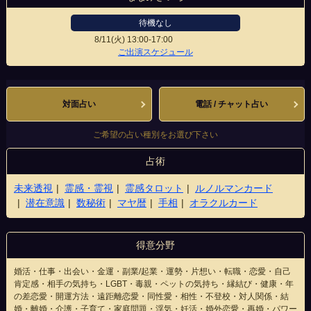
待機なし
8/11(火)
13:00-17:00
盛岡大通店
ご出演スケジュール
対面占い
電話 / チャット占い
ご希望の占い種別をお選び下さい
占術
未来透視
霊感・霊視
霊感タロット
ルノルマンカード
潜在意識
数秘術
マヤ暦
手相
オラクルカード
得意分野
婚活・仕事・出会い・金運・副業/起業・運勢・片想い・転職・恋愛・自己
肯定感・相手の気持ち・LGBT・毒親・ペットの気持ち・縁結び・健康・年
の差恋愛・開運方法・遠距離恋愛・同性愛・相性・不登校・対人関係・結
婚・離婚・介護・子育て・家庭問題・浮気・妊活・婚外恋愛・再婚・パワー