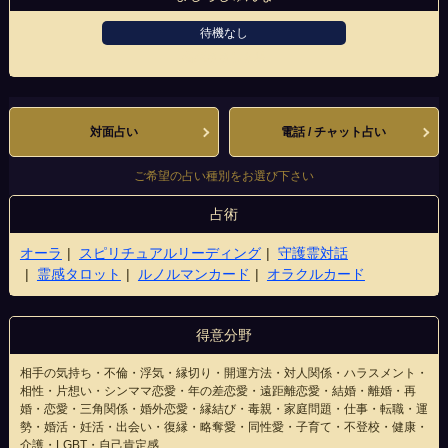
待機なし
名駅ささしま店
対面占い
電話 / チャット占い
ご希望の占い種別をお選び下さい
占術
オーラ
スピリチュアルリーディング
守護霊対話
霊感タロット
ルノルマンカード
オラクルカード
得意分野
相手の気持ち・不倫・浮気・縁切り・開運方法・対人関係・ハラスメント・
相性・片想い・シンママ恋愛・年の差恋愛・遠距離恋愛・結婚・離婚・再
婚・恋愛・三角関係・婚外恋愛・縁結び・毒親・家庭問題・仕事・転職・運
勢・婚活・妊活・出会い・復縁・略奪愛・同性愛・子育て・不登校・健康・
介護・LGBT・自己肯定感