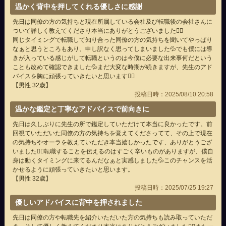
温かく背中を押してくれる優しさに感謝
先日は同僚の方の気持ちと現在所属している会社及び転職後の会社さんに
ついて詳しく教えてくださり本当にありがとうございました🙇‍♂
同じタイミングで転職して知り合った同僚の方の気持ちを聞いてやっぱり
なぁと思うところもあり、申し訳なく思ってしまいました💦でも僕には導
きが入っている感じがして転職というのは今僕に必要な出来事何だという
ことも改めて確認できました💦まだ大変な時期が続きますが、先生のアド
バイスを胸に頑張っていきたいと思います🙇‍♂
【男性 32歳】
投稿日時：2025/08/10 20:58
温かな鑑定と丁寧なアドバイスで前向きに
先日は久しぶりに先生の所で鑑定していただけて本当に良かったです。前
回視ていただいた同僚の方の気持ちを覚えてくださってて、その上で現在
の気持ちやオーラを教えていただき本当嬉しかったです、ありがとうござ
いました🙇‍♂転職することを伝えるのはすごく辛いものがありますが、僕自
身は動くタイミングに来てるんだなぁと実感しました💦このチャンスを活
かせるように頑張っていきたいと思います。
【男性 32歳】
投稿日時：2025/07/25 19:27
優しいアドバイスに背中を押されました
先日は同僚の方や転職先を紹介いただいた方の気持ちも読み取っていただ