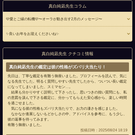
真白純凪先生コラム
🩷愛とご縁の転機🩷〜オーラが動き出す2月のメッセージ〜
✨良いお年をお迎えくださいね✨
真白純凪先生 クチコミ情報
真白純凪先生の鑑定は彼の性格がズバリ大当たり！
先日は、丁寧な鑑定を有難う御座いました。プロフィールを読んで、気に
なる先生でした。明るく質問しやすい先生でしたから、ついつい長い鑑定
になってしまいました、スミマセン…。
結果も分かりやすく説明して下さったし、思いつきの拙い質問にも、私
の意図を汲んで下さる鑑定に、分かってもらえた安心感から、楽しい時間
を過ごせました。
気になる彼の性格もズバリ大当たりで、お力の凄さを感じました。
なかなか進展しないもどかしさの中、アドバイスを参考に、もう少し、
彼の返事を待ってみます。
有難う御座いました。
投稿日時：2025/08/24 18:19