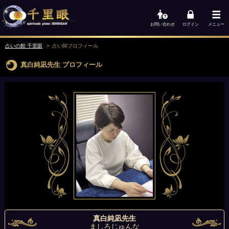
お問い合わせ
ログイン
メニュー
占いの館 千里眼
占い師
プロフィール
真白純凪先生
プロフィール
真白純凪先生
ましろじゅんな