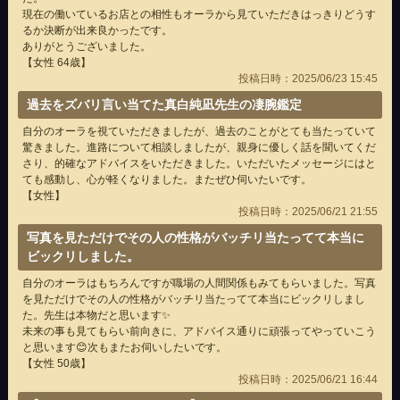
現在の働いているお店との相性もオーラから見ていただきはっきりどうす
るか決断が出来良かったです。
ありがとうございました。
【女性 64歳】
投稿日時：2025/06/23 15:45
過去をズバリ言い当てた真白純凪先生の凄腕鑑定
自分のオーラを視ていただきましたが、過去のことがとても当たっていて
驚きました。進路について相談しましたが、親身に優しく話を聞いてくだ
さり、的確なアドバイスをいただきました。いただいたメッセージにはと
ても感動し、心が軽くなりました。またぜひ伺いたいです。
【女性】
投稿日時：2025/06/21 21:55
写真を見ただけでその人の性格がバッチリ当たってて本当に
ビックリしました。
自分のオーラはもちろんですが職場の人間関係もみてもらいました。写真
を見ただけでその人の性格がバッチリ当たってて本当にビックリしまし
た。先生は本物だと思います✨
未来の事も見てもらい前向きに、アドバイス通りに頑張ってやっていこう
と思います😊次もまたお伺いしたいです。
【女性 50歳】
投稿日時：2025/06/21 16:44