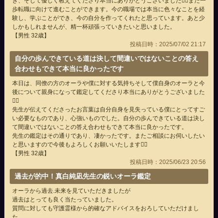
き、そして優しく教えてくださり本当にありがとうございました🙇‍♂また一
歩転職に向けて進むことができます。今の職場では本当に色々なことを経
験し、学ぶことができ、今の自分を作ってくれたと思っています。あと少
しかもしれませんが、精一杯頑張っていきたいと思いました。
【男性 32歳】
投稿日時：2025/07/02 21:17
自分の歩んできている道は決して間違いではないことの答え
合わせもできて本当に良かったです
本日は、同僚の方のオーラや僕に対する気持ちそして僕自身のオーラと今
後について親身になって鑑定してくださり本当にありがとうございました
🙇‍♂
先生が伝えてくださったお言葉は自分自身を見失っている僕にとってすご
い必要なものであり、心強いものでした。自分の歩んできている道は決し
て間違いではないことの答え合わせもできて本当に良かったです。
先生の鑑定はその通りであり、凄かったです。またご相談にお伺いしたい
と思いますので今後もよろしくお願いいたします🙇‍♂
【男性 32歳】
投稿日時：2025/06/23 20:56
過去が的中！真白純凪先生の鋭いオーラ鑑定
オーラから過去.未来を見ていただきましたが
過去はとっても良く当たっていました。
質問に対しても守護霊様から的確なアドバイスをおろしていただけまし
た。