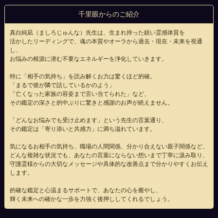
千里眼からのご紹介
真白純凪（ましろじゅんな）先生は、生まれ持った鋭い霊感体質を
活かしたリーディングで、魂の本質やオーラから過去・現在・未来を視通
し、
お悩みの根源に潜む不要なエネルギーを浄化していきます。
特に「相手の気持ち」を読み解くお力は驚くほど的確。
「まるで彼が隣で話しているかのよう」
「亡くなった家族の容姿まで言い当てられた」など、
その鑑定の深さと的中ぶりに驚きと感謝のお声が絶えません。
「どんなお悩みでも受け止めます」という先生の言葉通り、
その鑑定は「寄り添いと共感力」に満ち溢れています。
気になるお相手の気持ち、職場の人間関係、分かり合えない親子関係など、
どんな複雑な状況でも、あなたの言葉にならない想いまで丁寧に汲み取り、
守護霊様からの大切なメッセージや具体的な改善点まで分かりやすくお伝え
します。
的確な鑑定と心温まるサポートで、あなたの心を癒やし、
輝く未来への確かな一歩を力強く後押ししてくれるでしょう。