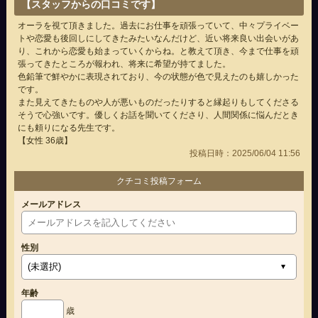
【スタッフからの口コミです】
オーラを視て頂きました。過去にお仕事を頑張っていて、中々プライベー
トや恋愛も後回しにしてきたみたいなんだけど、近い将来良い出会いがあ
り、これから恋愛も始まっていくからね。と教えて頂き、今まで仕事を頑
張ってきたところが報われ、将来に希望が持てました。
色鉛筆で鮮やかに表現されており、今の状態が色で見えたのも嬉しかった
です。
また見えてきたものや人が悪いものだったりすると縁起りもしてくださる
そうで心強いです。優しくお話を聞いてくださり、人間関係に悩んだとき
にも頼りになる先生です。
【女性 36歳】
投稿日時：2025/06/04 11:56
クチコミ投稿フォーム
メールアドレス
性別
年齢
歳