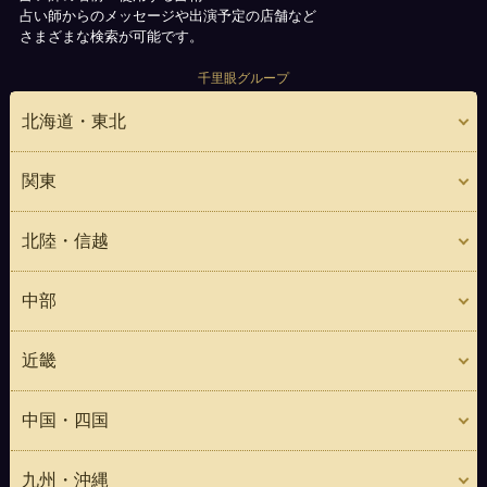
占い師からのメッセージや出演予定の店舗など
さまざまな検索が可能です。
千里眼グループ
北海道・東北
関東
北陸・信越
中部
近畿
中国・四国
九州・沖縄