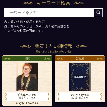
キーワード検索
占い師の名前・使用する占術
占い師からのメッセージや出演予定の店舗など
さまざまな検索が可能です。
新着！占い師情報
新たに参加された占い師をご紹介
福岡
名古屋
千光路つる
夕凪かんな
先生
先生
せんこうじつる
ゆうなぎかんな
8/9(日)
12:00-20:00