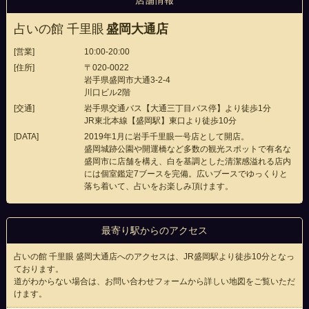
占いの館 千里眼
盛岡大通店
[営業]
10:00-20:00
[住所]
〒020-0022
岩手県盛岡市大通3-2-4
川口ビル2階
[交通]
岩手県交通バス【大通三丁目バス停】より徒歩1分
JR東北本線【盛岡駅】東口より徒歩10分
[DATA]
2019年1月に岩手千里眼一号店として開店。
盛岡城跡公園や開運橋など多数の観光スポットで有名な
盛岡市に店舗を構え、白を基調とした清潔感溢れる店内
には個室鑑定7ブースを完備。広いブースでゆっくりと
落ち着いて、占いをお楽しみ頂けます。
最寄り駅からのアクセス
占いの館 千里眼 盛岡大通店へのアクセスは、JR盛岡駅より徒歩10分となっ
ております。
道がわからない場合は、お問い合わせフォームから詳しい地図をご覧いただ
けます。