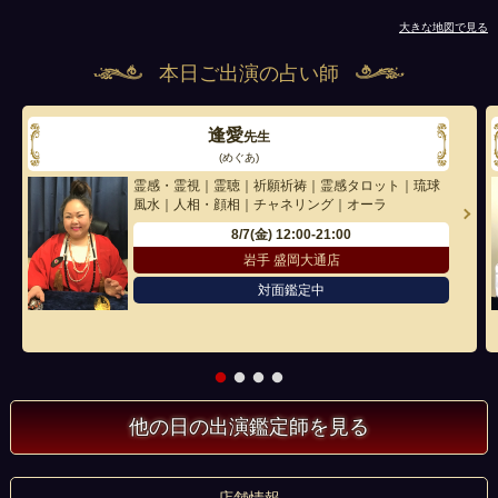
大きな地図で見る
本日ご出演の占い師
逢愛
先生
(めぐあ)
霊感・霊視｜霊聴｜祈願祈祷｜霊感タロット｜琉球
風水｜人相・顔相｜チャネリング｜オーラ
8/7(金)
12:00-21:00
岩手 盛岡大通店
対面鑑定中
他の日の出演鑑定師を見る
店舗情報