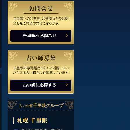
8/7(金)
10:00-16:00
高知 帯屋町店
待機なし
千里眼グループ
占いの館