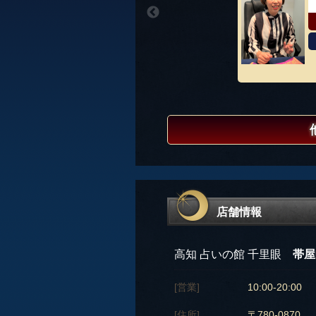
店舗情報
高知 占いの館 千里眼
帯屋
[営業]
10:00-20:00
[住所]
〒780-0870