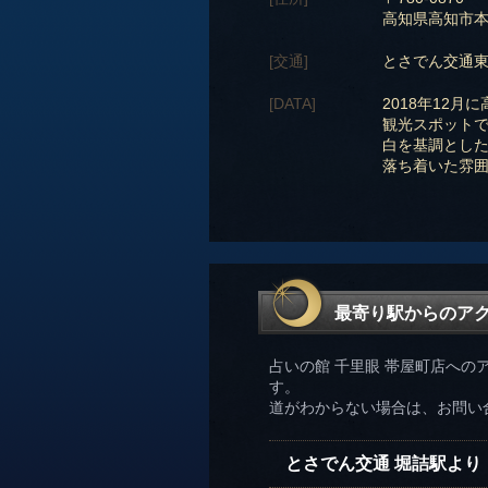
高知県高知市本町
[交通]
とさでん交通東
[DATA]
2018年12
観光スポット
白を基調とした
落ち着いた雰
最寄り駅からのア
占いの館 千里眼 帯屋町店への
す。
道がわからない場合は、お問い
とさでん交通 堀詰駅より