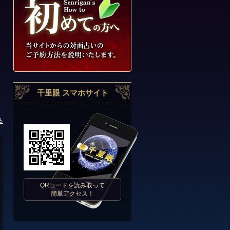
千里眼 スマホサイト
る
QRコードを読み取って
簡単アクセス！
hitihana
先生
(ひてぃはな)
予知｜霊感タロット｜オラクルカード｜ルノルマ
ード