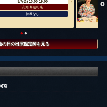
8/7(金)
10:00-19:00
高知 帯屋町店
待機なし
他の日の出演鑑定師を見る
町店