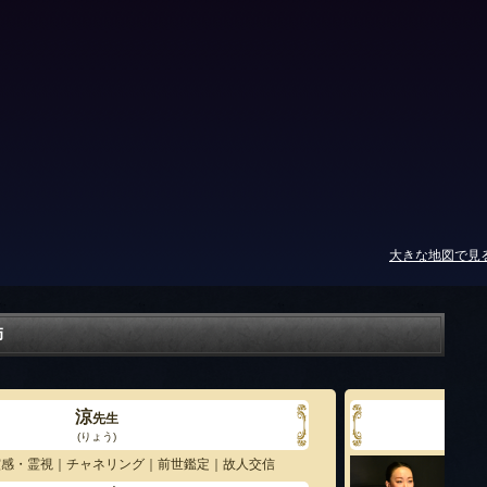
大きな地図で見
師
涼
先生
(りょう)
霊感・霊視｜チャネリング｜前世鑑定｜故人交信
未来
ンカ