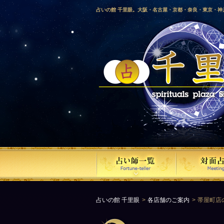
占いの館 千里眼。大阪・名古屋・京都・奈良・東京・
愛媛・鹿児島・徳島・香川・山形・岡山・横浜・千葉・
梨・長野・埼玉・茨城・栃木・金沢・佐賀・長崎・鳥取
気占い師による占い。
占いの館 千里眼
各店舗のご案内
帯屋町店