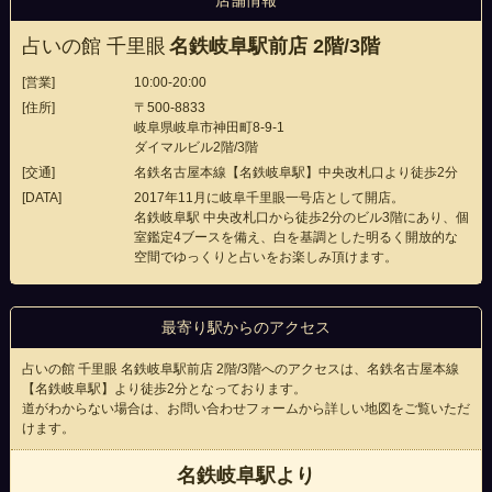
占いの館 千里眼
名鉄岐阜駅前店 2階/3階
[営業]
10:00-20:00
[住所]
〒500-8833
岐阜県岐阜市神田町8-9-1
ダイマルビル2階/3階
[交通]
名鉄名古屋本線【名鉄岐阜駅】中央改札口より徒歩2分
[DATA]
2017年11月に岐阜千里眼一号店として開店。
名鉄岐阜駅 中央改札口から徒歩2分のビル3階にあり、個
室鑑定4ブースを備え、白を基調とした明るく開放的な
空間でゆっくりと占いをお楽しみ頂けます。
最寄り駅からのアクセス
占いの館 千里眼 名鉄岐阜駅前店 2階/3階へのアクセスは、名鉄名古屋本線
【名鉄岐阜駅】より徒歩2分となっております。
道がわからない場合は、お問い合わせフォームから詳しい地図をご覧いただ
けます。
名鉄岐阜駅より