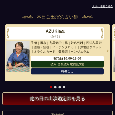
大きな地図で見る
本日ご出演の占い師
AZUKI
先生
(あずき)
手相｜風水｜九星気学｜易｜姓名判断｜西洋占星術
｜霊感・霊視｜イーチンタロット｜浮世絵タロット
｜オラクルカード｜数秘術｜ペンジュラム
8/7(金)
10:00-19:00
岐阜 名鉄岐阜駅前店3階
待機なし
他の日の出演鑑定師を見る
店舗情報