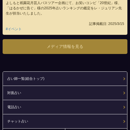
よしもと祇園花月芸人バスツアー企画にて、お笑いコンビ「20世紀」様、
「はるかぜに告ぐ」様の2025年占いランキングの鑑定をレ・ジュリアン先
生が担当いたしました。
記事掲載日: 2025/3/15
#イベント
メディア情報を見る
占い師一覧(総合トップ)
対面占い
電話占い
チャット占い