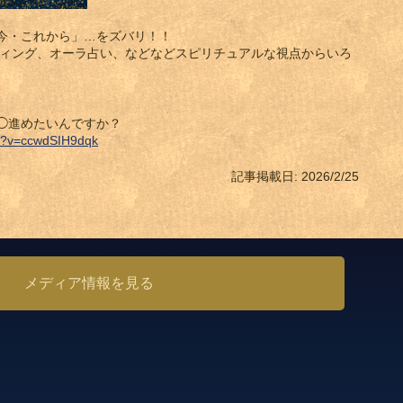
今・これから」…をズバリ！！
ィング、オーラ占い、などなどスピリチュアルな視点からいろ
◯進めたいんですか？
ch?v=ccwdSIH9dqk
記事掲載日: 2026/2/25
メディア情報を見る