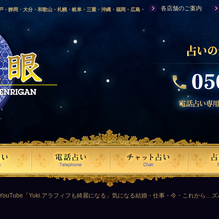
各店舗のご案内
神戸・静岡・大分・和歌山・札幌・岐阜・三重・沖縄・福岡・広島・
福島・岩手・高知・熊本・群馬・滋賀・福井・仙台・山口・宮崎・山
・富山・新潟・秋田・青森・島根に店舗を構える、口コミで評判の人
YouTube「Yuki.アラフィフも綺麗になる」気になる結婚・仕事・今・これから…