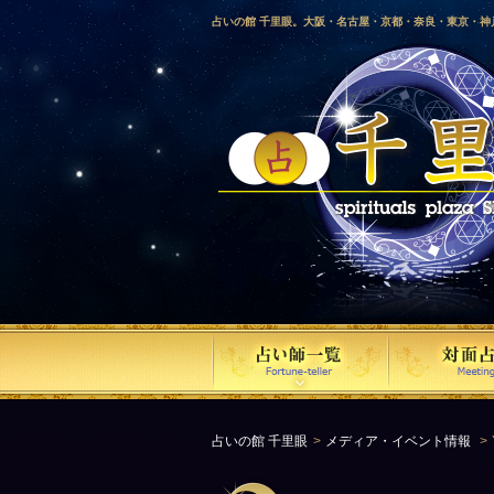
占いの館 千里眼。大阪・名古屋・京都・奈良・東京・
愛媛・鹿児島・徳島・香川・山形・岡山・横浜・千葉・
梨・長野・埼玉・茨城・栃木・金沢・佐賀・長崎・鳥取
気占い師による占い。
占いの館 千里眼
メディア・イベント情報