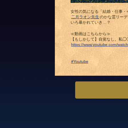
女性の気になる「結婚・仕事・
二月ラオン先生
のかな霊リーデ
いろ暴かれていき…？
≪動画はこちらから≫
【もしかして】自覚なし。私◯
https://www.youtube.com/wat
#Youtube