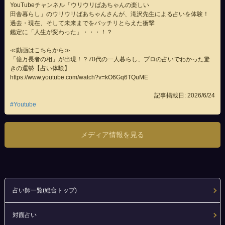
YouTubeチャンネル「ウリウリばあちゃんの楽しい
田舎暮らし」のウリウリばあちゃんさんが、
滝沢先生
による占いを体験！
過去・現在、そして未来までをバッチリとらえた衝撃
鑑定に「人生が変わった」・・・！？
≪動画はこちらから≫
「億万長者の相」が出現！？70代の一人暮らし、プロの占いでわかった驚
きの運勢【占い体験】
https://www.youtube.com/watch?v=kO6Gq6TQuME
記事掲載日: 2026/6/24
#Youtube
メディア情報を見る
占い師一覧(総合トップ)
対面占い