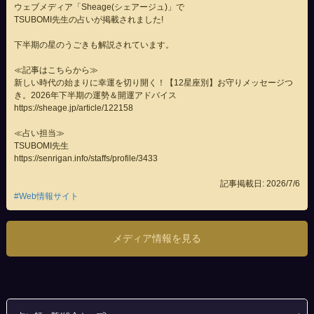
ウェブメディア「Sheage(シェアージュ)」で
TSUBOMI先生
の占いが掲載されました!
下半期の星のうごきも解説されています。
≪記事はこちらから≫
新しい時代の始まりに幸運を切り開く！【12星座別】お守りメッセージつ
き。2026年下半期の運勢＆開運アドバイス
https://sheage.jp/article/122158
≪占い担当≫
TSUBOMI先生
https://senrigan.info/staffs/profile/3433
記事掲載日: 2026/7/6
#Web情報サイト
メディア情報を見る