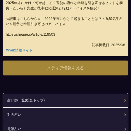
2025年末にかけて何が起こる？運勢の流れと幸運を引き寄せるヒントを
泰
良（たいら）先生
が後半戦の運気と行動アドバイスを解説！
≪記事はこちらから≫ 2025年末にかけて起きることとは？＜九星気学占
い＞運勢と幸運引き寄せのアドバイス
https://sheage.jp/article/118503
記事掲載日: 2025/9/8
#Web情報サイト
メディア情報を見る
占い師一覧(総合トップ)
対面占い
電話占い