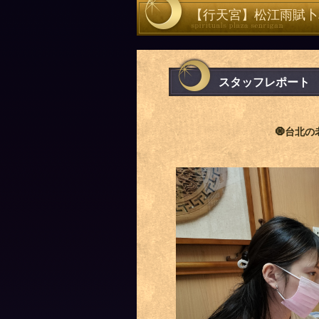
【行天宮】松江雨賦卜
スタッフレポート
🧿台北