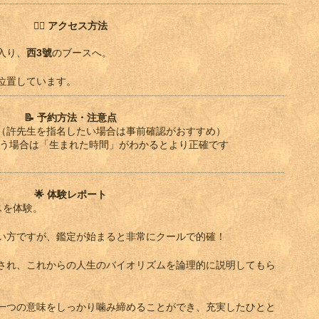
🚶‍♀️
アクセス方法
入り、
西3號
のブースへ。
位置しています。
📝
予約方法・注意点
（許先生を指名したい場合は事前確認がおすすめ）
占う場合は「生まれた時間」がわかるとより正確です
🌟
体験レポート
スを体験。
い方ですが、鑑定が始まると非常にクールで的確！
され、これからの人生のバイオリズムを論理的に説明してもら
一つの意味をしっかり噛み締めることができ、充実したひとと