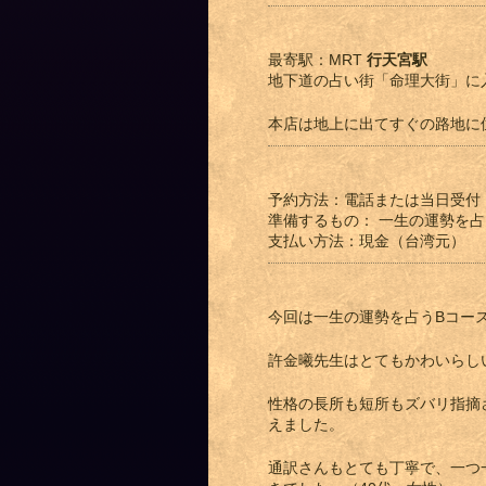
最寄駅：MRT
行天宮駅
地下道の占い街「命理大街」に
本店は地上に出てすぐの路地に
予約方法：電話または当日受付
準備するもの： 一生の運勢を
支払い方法：現金（台湾元）
今回は一生の運勢を占うBコー
許金曦先生はとてもかわいらし
性格の長所も短所もズバリ指摘
えました。
通訳さんもとても丁寧で、一つ