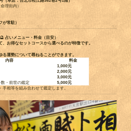
3号（本店：台北市松江路362巷2号1階）
道命理街内）
フが常駐）
🔮
占いメニュー・料金（目安）
て、お得なセットコースから選べるのが特徴です。
ゆる運勢について尋ねることができます。
内容
料金
1,000元
2,000元
3,000元
斗数・前世の鑑定
5,000元
・手相等を組み合わせて鑑定します。