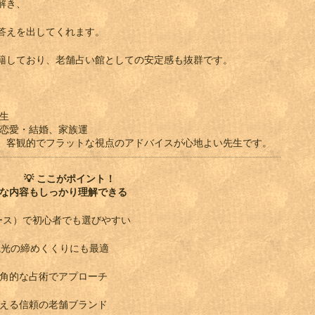
解き、
答えを出してくれます。
籍しており、老舗占い館としての安定感も抜群です。
生
恋愛・結婚、家族運
、客観的でフラットな視点のアドバイスが心地よい先生です。
💡
ここがポイント！
な内容もしっかり理解できる
コース）で初心者でも選びやすい
や観光の締めくくりにも最適
多角的な占術でアプローチ
構える信頼の老舗ブランド