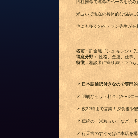
四柱推命で運命のベースを読み
米占いで現在の具体的な悩みに
他にも多くのベテラン先生が在
名前：
許金曦（シュ キンシ）先
得意分野：
性格、金運、仕事、
特徴：
相談者に寄り添いつつも
📌
日本語通訳付きなので専門的
📌 明朗なセット料金（A〜D
📌 夜22時まで営業！夕食後
📌 伝統の「米粒占い」など、
📌 行天宮のすぐそばに本店を