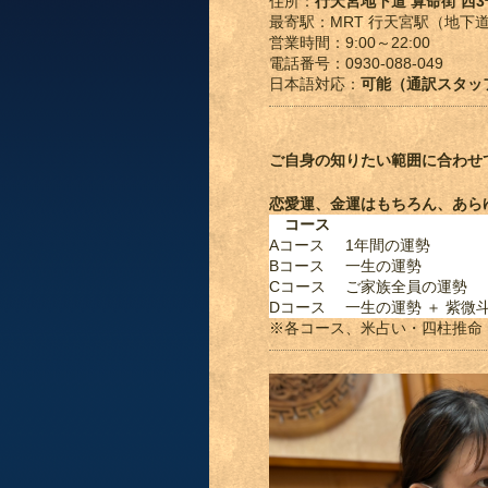
住所：
行天宮地下道 算命街 西
最寄駅：MRT 行天宮駅（地下
営業時間：9:00～22:00
電話番号：0930-088-049
日本語対応：
可能（通訳スタッ
ご自身の知りたい範囲に合わせ
恋愛運、金運はもちろん、あら
コース
Aコース
1年間の運勢
Bコース
一生の運勢
Cコース
ご家族全員の運勢
Dコース
一生の運勢 ＋ 紫微
※各コース、米占い・四柱推命