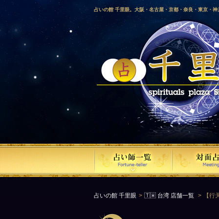
占いの館 千里眼。大阪・名古屋・京都・奈良・東京・
愛媛・鹿児島・徳島・香川・山形・岡山・横浜・千葉・
梨・長野・埼玉・茨城・栃木・金沢・佐賀・長崎・鳥取
気占い師による占い。
占いの館 千里眼
🇹🇼 台湾 店舗一覧
【行