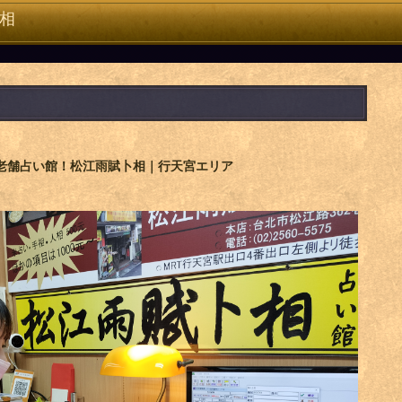
相
の老舗占い館！松江雨賦卜相｜行天宮エリア