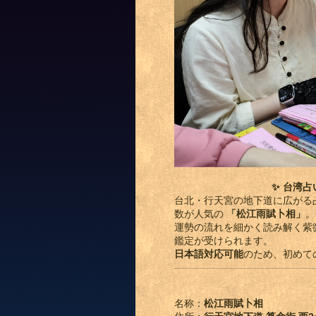
✨ 台湾
台北・行天宮の地下道に広がる
数が人気の
「松江雨賦卜相」
。
運勢の流れを細かく読み解く紫
鑑定が受けられます。
日本語対応可能
のため、初めて
名称：
松江雨賦卜相