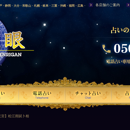
各店舗のご案内
神戸・静岡・大分・和歌山・札幌・岐阜・三重・沖縄・福岡・広島・
福島・岩手・高知・熊本・群馬・滋賀・福井・仙台・山口・宮崎・山
・富山・新潟・秋田・青森・島根に店舗を構える、口コミで評判の人
天宮】松江雨賦卜相