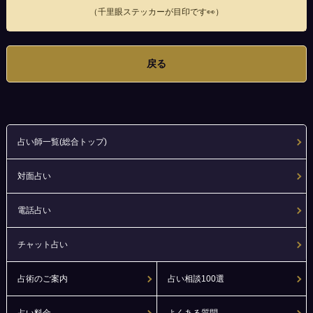
（千里眼ステッカーが目印です👀）
戻る
占い師一覧(総合トップ)
対面占い
電話占い
チャット占い
占術のご案内
占い相談100選
占い料金
よくある質問