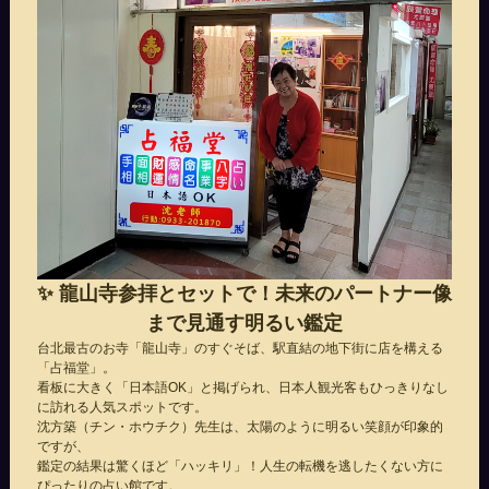
✨ 龍山寺参拝とセットで！未来のパートナー像
まで見通す明るい鑑定
台北最古のお寺「龍山寺」のすぐそば、駅直結の地下街に店を構える
「占福堂」。
看板に大きく「日本語OK」と掲げられ、日本人観光客もひっきりなし
に訪れる人気スポットです。
沈方築（チン・ホウチク）先生は、太陽のように明るい笑顔が印象的
ですが、
鑑定の結果は驚くほど「ハッキリ」！人生の転機を逃したくない方に
ぴったりの占い館です。