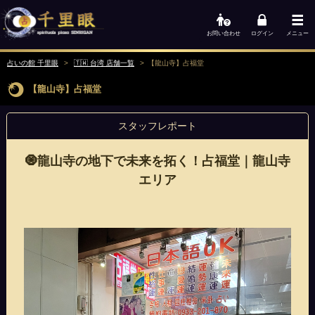
お問い合わせ
ログイン
メニュー
占いの館 千里眼
🇹🇼 台湾 店舗一覧
【龍山寺】占福堂
【龍山寺】占福堂
スタッフレポート
🧿龍山寺の地下で未来を拓く！占福堂｜龍山寺
エリア