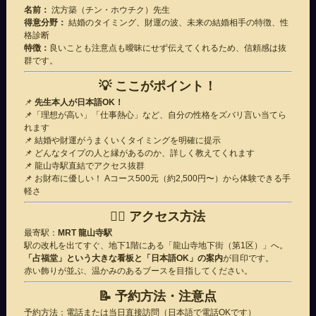
名前：
沈方築（チン・ホウチク）先生
得意分野：
結婚のタイミング、財運の波、未来の結婚相手の特徴、性
格診断
特徴：
良いことも注意点も曖昧にせず伝えてくれるため、信頼感は抜
群です。
💡
ここがポイント！
📌
先生本人が日本語OK！
📌「理想が高い」「仕事熱心」など、自分の性格をズバリ言い当てら
れます
📌 結婚や財運がうまくいくタイミングを明確に提示
📌 どんなタイプの人と縁があるのか、詳しく教えてくれます
📌 龍山寺駅直結でアクセス抜群
📌 お財布に優しい！ Aコース500元（約2,500円〜）から体験できる手
軽さ
🚶‍♀️
アクセス方法
最寄駅：
MRT 龍山寺駅
駅の改札を出てすぐ、地下1階にある「龍山寺地下街（第1区）」へ。
「占福堂」という大きな看板と「日本語OK」の案内
が目印です。
赤い飾りが並ぶ、温かみのあるブースを目指してください。
📝
予約方法・注意点
予約方法：電話または当日直接訪問（日本語で電話OKです）