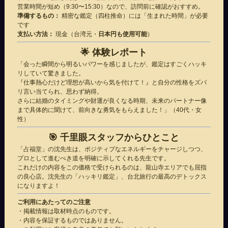
営業時間が短め（9:30〜15:30）なので、訪問前に確認がおすすめ。
準備するもの：
精密な鑑定（四柱推命）には「生まれた時間」が必要
です
支払い方法：
現金（台湾元・
日本円も使用可能
）
🌟
体験レポート
「会った瞬間から明るいパワーを感じましたが、鑑定はすごくハッキ
リしていて驚きました。
『仕事熱心だけど理想が高いから気を付けて！』と自分の性格をズバ
リ言い当てられ、思わず納得。
さらに結婚のタイミングや財運が良くなる時期、未来のパートナー像
まで具体的に聞けて、前向きな勇気をもらえました！」（40代・女
性）
🎯
千里眼スタッフからひとこと
「占福堂」の沈先生は、ポジティブなエネルギーをチャージしつつ、
プロとして進むべき道を明確に示してくれる先生です。
これだけの内容をこの価格で受けられるのは、龍山寺エリアでも屈指
の良心店。沈先生の「ハッキリ鑑定」、台北旅行の最高のデトックス
になりますよ！
ご利用にあたってのご注意
・掲載情報は取材時点のものです。
・内容を保証するものではありません。