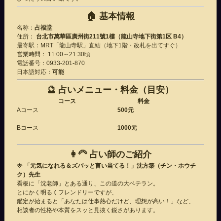
🏠
基本情報
名称：
占福堂
住所：
台北市萬華區廣州街211號1樓（龍山寺地下街第1区 B4）
最寄駅：MRT「龍山寺駅」直結（地下1階・改札を出てすぐ）
営業時間： 11:00～21:30頃
電話番号：0933-201-870
日本語対応：
可能
🔮
占いメニュー・料金（目安）
コース
料金
Aコース
500元
Bコース
1000元
👩‍🦳
占い師のご紹介
🌟
「元気になれる＆ズバッと言い当てる！」沈方築（チン・ホウチ
ク）先生
看板に「沈老師」とある通り、この道の大ベテラン。
とにかく明るくフレンドリーですが、
鑑定が始まると「あなたは仕事熱心だけど、理想が高い！」など、
相談者の性格や本質をスッと見抜く鋭さがあります。