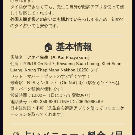
けられます。
タイ語ができなくても、先生ご自身が翻訳アプリを使って優
しく対応してくれます。
外国人観光客との占いにも慣れていらっしゃる
ため、初めて
のタイ占いでも安心です。
🏠
基本情報
店舗名：
アオイ先生（A. Aoi Phayakorn）
住所：
709/18 On Nut 7, Khwaeng Suan Luang, Khet Suan
Luang, Krung Thep Maha Nakhon 10250 タイ
ワット・マハー・ブットのすぐ近くです！
最寄駅：BTS オンヌット（On Nut）駅（駅からソイ7へは
車・バイク移動が便利です）
営業時間：10:00～（日によって変動あり）
電話番号：092-359-8891 LINE ID：0625985469
日本語対応：不可（先生自ら翻訳アプリを使ってコミュニケ
ーションを取ってくれます）
🔮
占いメニュー・料金（目