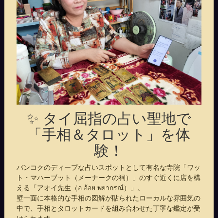
✨ タイ屈指の占い聖地で
「手相＆タロット」を体
験！
バンコクのディープな占いスポットとして有名な寺院「ワッ
ト・マハーブット（メーナークの祠）」のすぐ近くに店を構
える「アオイ先生（อ.อ้อย พยากรณ์）」。
壁一面に本格的な手相の図解が貼られたローカルな雰囲気の
中で、手相とタロットカードを組み合わせた丁寧な鑑定が受