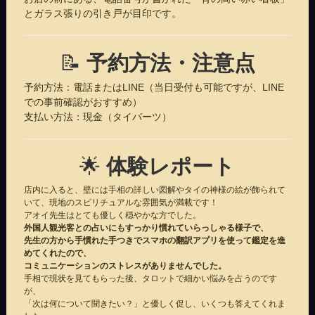
とガラス張りの引き戸が目印です。
📝
予約方法・注意点
予約方法：電話またはLINE（当日受付も可能ですが、LINE
での事前確認がおすすめ）
支払い方法：現金（タイバーツ）
🌟
体験レポート
店内に入ると、壁には手相の詳しい図解やタイの神様の絵が飾られて
いて、現地のスピリチュアルな雰囲気が満載です！
アオイ先生はとても優しく穏やかな方でした。
外国人観光客との占いにもすっかり慣れていらっしゃる様子で、
先生の方から手慣れた手つきでスマホの翻訳アプリを使って鑑定を進
めてくれたので、
コミュニケーションのストレスがありませんでした。
手相で現状を見てもらった後、タロットで細かい悩みを占うのです
が、
「次は何について聞きたい？」と優しく促し、いくつも答えてくれま