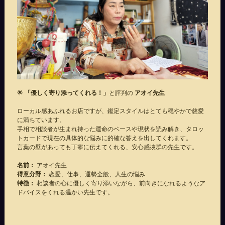
🌟
「優しく寄り添ってくれる！」
と評判の
アオイ先生
ローカル感あふれるお店ですが、鑑定スタイルはとても穏やかで慈愛
に満ちています。
手相で相談者が生まれ持った運命のベースや現状を読み解き、タロッ
トカードで現在の具体的な悩みに的確な答えを出してくれます。
言葉の壁があっても丁寧に伝えてくれる、安心感抜群の先生です。
名前：
アオイ先生
得意分野：
恋愛、仕事、運勢全般、人生の悩み
特徴：
相談者の心に優しく寄り添いながら、前向きになれるようなア
ドバイスをくれる温かい先生です。