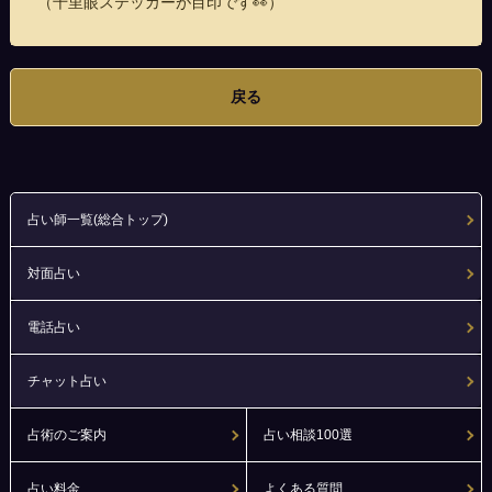
（千里眼ステッカーが目印です👀）
戻る
占い師一覧(総合トップ)
対面占い
電話占い
チャット占い
占術のご案内
占い相談100選
占い料金
よくある質問