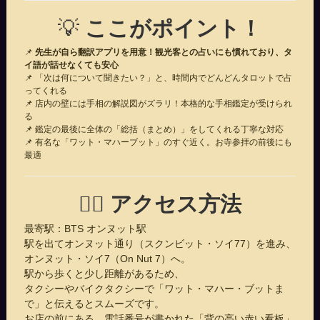
💡
ここがポイント！
📌
先生が自ら翻訳アプリを用意！観光客との占いにも慣れており、タ
イ語が話せなくても安心
📌 「次は何について聞きたい？」と、時間内でどんどんタロットで占
ってくれる
📌 店内の壁には手相の解説図がズラリ！本格的な手相鑑定が受けられ
る
📌 鑑定の最後に全体の「総括（まとめ）」をしてくれる丁寧な対応
📌 有名な「ワット・マハーブット」のすぐ近く。お寺参拝の前後にも
最適
🚶‍♀️
アクセス方法
最寄駅：BTS オンヌット駅
駅を出てオンヌット通り（スクンビット・ソイ77）を進み、
オンヌット・ソイ7（On Nut 7）へ。
駅から歩くと少し距離があるため、
タクシーやバイクタクシーで「ワット・マハー・ブットま
で」と伝えるとスムーズです。
お店の前にある、電話番号が書かれた「背の高い赤い看板」