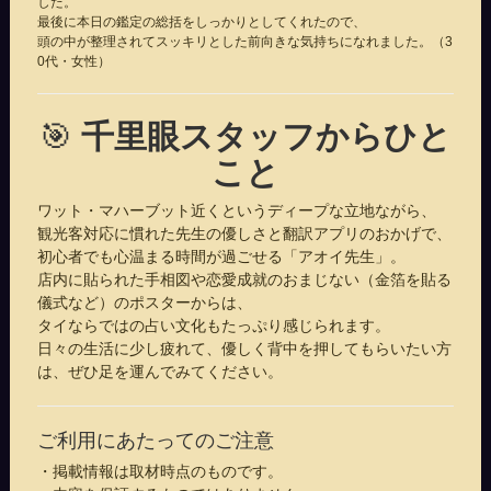
した。
最後に本日の鑑定の総括をしっかりとしてくれたので、
頭の中が整理されてスッキリとした前向きな気持ちになれました。（3
0代・女性）
🎯
千里眼スタッフからひと
こと
ワット・マハーブット近くというディープな立地ながら、
観光客対応に慣れた先生の優しさと翻訳アプリのおかげで、
初心者でも心温まる時間が過ごせる「アオイ先生」。
店内に貼られた手相図や恋愛成就のおまじない（金箔を貼る
儀式など）のポスターからは、
タイならではの占い文化もたっぷり感じられます。
日々の生活に少し疲れて、優しく背中を押してもらいたい方
は、ぜひ足を運んでみてください。
ご利用にあたってのご注意
・掲載情報は取材時点のものです。