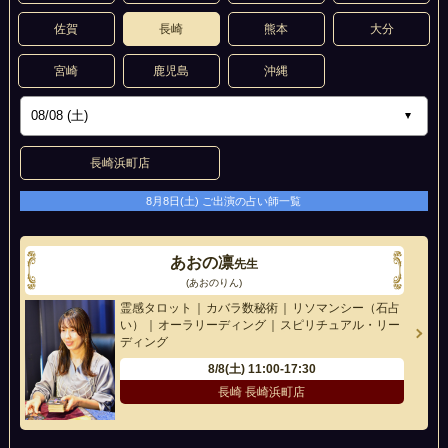
佐賀
長崎
熊本
大分
宮崎
鹿児島
沖縄
長崎浜町店
8月8日(土) ご出演の占い師一覧
あおの凛
先生
(あおのりん)
霊感タロット
カバラ数秘術
リソマンシー（石占
い）
オーラリーディング
スピリチュアル・リー
ディング
8/8(土)
11:00-17:30
長崎 長崎浜町店