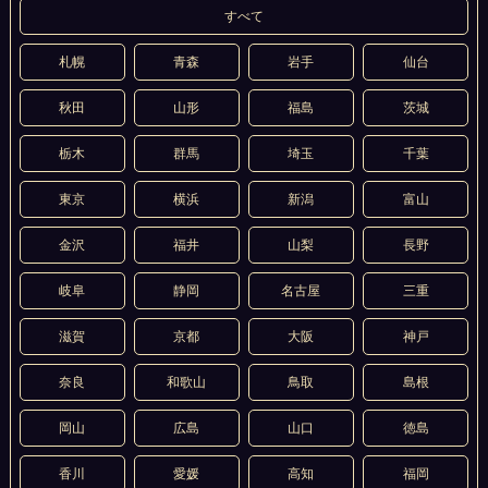
すべて
札幌
青森
岩手
仙台
秋田
山形
福島
茨城
栃木
群馬
埼玉
千葉
東京
横浜
新潟
富山
金沢
福井
山梨
長野
岐阜
静岡
名古屋
三重
滋賀
京都
大阪
神戸
奈良
和歌山
鳥取
島根
岡山
広島
山口
徳島
香川
愛媛
高知
福岡