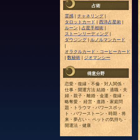
占術
霊感
|
チャネリング
|
タロットカード
|
西洋占星術
|
ルーン
|
占星手相術
|
ストーンリーディング
|
ダウジング
|
ルノルマンカード
|
オラクルカード・コーヒーカード
|
数秘術
|
ジオマンシー
得意分野
恋愛・復縁・不倫・対人関係・
仕事・開運方法 結婚・適職・夫
婦・親子・離婚・金運・復縁・
略奪愛・ 経営・進路・家庭問
題・トラウマ・パワースポッ
ト・パワーストーン・時期・将
来・夢占い・ ペットの気持ち・
開運法・健康