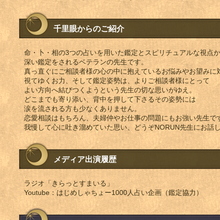
千里眼からのご紹介
命・卜・相の3つの占いを用いた鑑定とスピリチュアルな視点
深い鑑定をされるベテランの先生です。
真っ直ぐにご相談者様の心の中に抱えているお悩みやお望みに
視てゆくお力、そして鑑定姿勢は、よりご相談者様にとって
よい方向へ結びつくようという先生の切な思いがゆえ。
どこまでも寄り添い、背中を押して下さるその姿勢には
涙を流される方も少なくありません。
恋愛相談はもちろん、夫婦仲やお仕事の問題にもお強い先生で
我慢して心に吐き溜めていた思い、どうぞNORUN先生にお話
メディア出演履歴
ラジオ「きらっとすまいる」
Youtube：はじめしゃちょー1000人占い企画（鑑定協力）