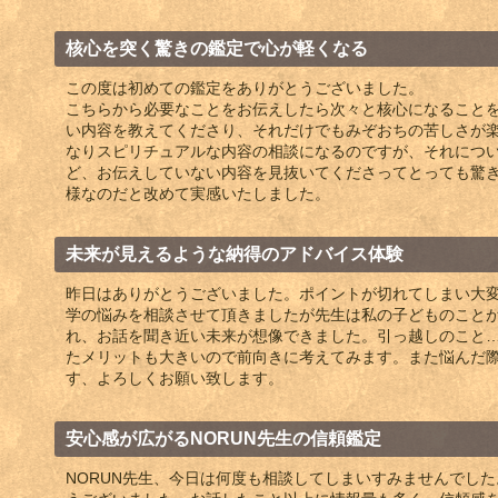
核心を突く驚きの鑑定で心が軽くなる
この度は初めての鑑定をありがとうございました。
こちらから必要なことをお伝えしたら次々と核心になること
い内容を教えてくださり、それだけでもみぞおちの苦しさが
なりスピリチュアルな内容の相談になるのですが、それにつ
ど、お伝えしていない内容を見抜いてくださってとっても驚
様なのだと改めて実感いたしました。
未来が見えるような納得のアドバイス体験
昨日はありがとうございました。ポイントが切れてしまい大
学の悩みを相談させて頂きましたが先生は私の子どものこと
れ、お話を聞き近い未来が想像できました。引っ越しのこと
たメリットも大きいので前向きに考えてみます。また悩んだ
す、よろしくお願い致します。
安心感が広がるNORUN先生の信頼鑑定
NORUN先生、今日は何度も相談してしまいすみませんでし