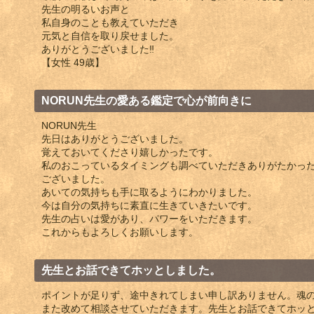
先生の明るいお声と
私自身のことも教えていただき
元気と自信を取り戻せました。
ありがとうございました‼️
【女性 49歳】
NORUN先生の愛ある鑑定で心が前向きに
NORUN先生
先日はありがとうございました。
覚えておいてくださり嬉しかったです。
私のおこっているタイミングも調べていただきありがたかっ
ございました。
あいての気持ちも手に取るようにわかりました。
今は自分の気持ちに素直に生きていきたいです。
先生の占いは愛があり、パワーをいただきます。
これからもよろしくお願いします。
先生とお話できてホッとしました。
ポイントが足りず、途中きれてしまい申し訳ありません。魂
また改めて相談させていただきます。先生とお話できてホッ