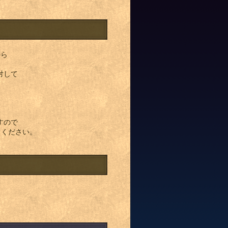
から
対して
すので
しください。