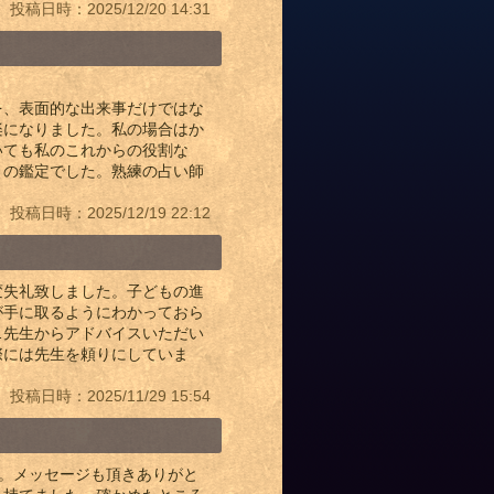
投稿日時：2025/12/20 14:31
を、表面的な出来事だけではな
楽になりました。私の場合はか
いても私のこれからの役割な
きの鑑定でした。熟練の占い師
投稿日時：2025/12/19 22:12
変失礼致しました。子どもの進
が手に取るようにわかっておら
…先生からアドバイスいただい
際には先生を頼りにしていま
投稿日時：2025/11/29 15:54
た。メッセージも頂きありがと