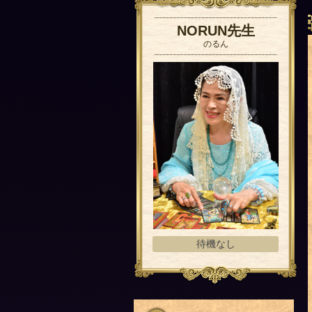
NORUN先生
のるん
待機なし