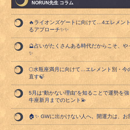
NORUN先生 コラム
🔥ライオンズゲートに向けて…4エレメン
るアプローチ✨✨
🔮占いがたくさんある時代だからこそ、や
✨
🌕水瓶座満月に向けて…エレメント別・今
直す🍃
5月は“動かない理由”を知ることで運勢を
牛座新月までのヒント💫
🏠✨ GWに出かけない人へ。開運力は、お