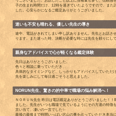
うございました。お話したこと以上に情報量も多く、信頼感
子の生まれ時間だけ、12時を過ぎていたようですので、また
した。心安らかになるご鑑定ありがとうございました。
迷いも不安も晴れる、優しい先生の導き
途中、電話がきれてしまい申し訳ありません。先生とお話さ
ります。また迷った時、決断が必要な時には先生を頼りにし
親身なアドバイスで心が軽くなる鑑定体験
先日はありがとうございました。
色々と相談に乗っていただき、
具体的なタイミングなど、しっかりもアドバイスしていただ
先を楽しみにして毎日過ごそうと思えました。
NORUN先生、驚きの的中率で職場の悩み解消へ！
ＮＯＲＵＮ先生 昨日は電話鑑定ありがとうございました！！
ました。先生がいつも職場で見ているようにその方達の特徴
言い当て、凄いの一言でした✨️
最後の最後まで時間いっぱい沢山の事を占っていただき本当