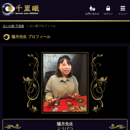
お問い合わせ
ログイン
メニュー
占いの館 千里眼
占い師
プロフィール
陽月先生
プロフィール
陽月先生
ようげつ