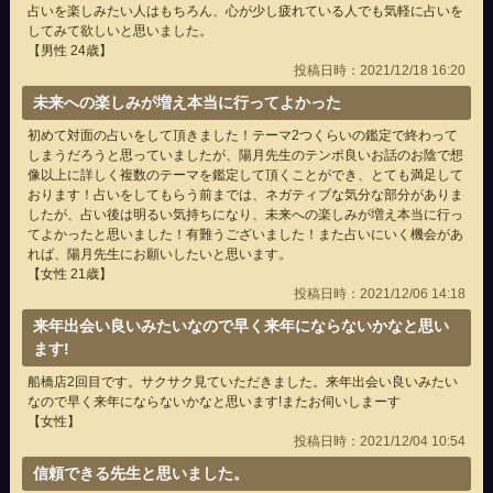
占いを楽しみたい人はもちろん、心が少し疲れている人でも気軽に占いを
してみて欲しいと思いました。
【男性 24歳】
投稿日時：2021/12/18 16:20
未来への楽しみが増え本当に行ってよかった
初めて対面の占いをして頂きました！テーマ2つくらいの鑑定で終わって
しまうだろうと思っていましたが、陽月先生のテンポ良いお話のお陰で想
像以上に詳しく複数のテーマを鑑定して頂くことができ、とても満足して
おります！占いをしてもらう前までは、ネガティブな気分な部分がありま
したが、占い後は明るい気持ちになり、未来への楽しみが増え本当に行っ
てよかったと思いました！有難うございました！また占いにいく機会があ
れば、陽月先生にお願いしたいと思います。
【女性 21歳】
投稿日時：2021/12/06 14:18
来年出会い良いみたいなので早く来年にならないかなと思い
ます!
船橋店2回目です。サクサク見ていただきました。来年出会い良いみたい
なので早く来年にならないかなと思います!またお伺いしまーす
【女性】
投稿日時：2021/12/04 10:54
信頼できる先生と思いました。