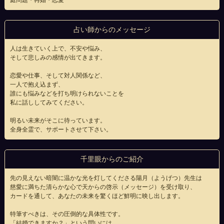
庭問題・再婚・恋愛
占い師からのメッセージ
人は生きていく上で、不安や悩み、
そして悲しみの感情が出てきます。
恋愛や仕事、そして対人関係など、
一人で抱え込まず、
誰にも悩みなどを打ち明けられないことを
私に話ししてみてください。
明るい未来がそこに待っています。
全身全霊で、サポートさせて下さい。
千里眼からのご紹介
先の見えない暗闇に温かな光を灯してくださる陽月（ようげつ）先生は
慈愛に満ちた清らかな心で天からの啓示（メッセージ）を受け取り、
カードを通して、あなたの未来を驚くほど鮮明に映し出します。
特筆すべきは、その圧倒的な具体性です。
「結婚できますか？」という問いには、