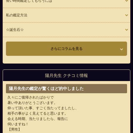
長い時間鑑定してもらうには
私の鑑定方法
☆誕生石☆
さらにコラムを見る
陽月先生 クチコミ情報
陽月先生の鑑定が驚くほど的中しました
久々にご復帰されたばかりで
暑い中ありがとうございます。
仰って頂いた事、すごく当たってましたし、
相手の事がよく見えてると思います。
会える時期、当たりましたら、報告に
伺いますね！
【男性】