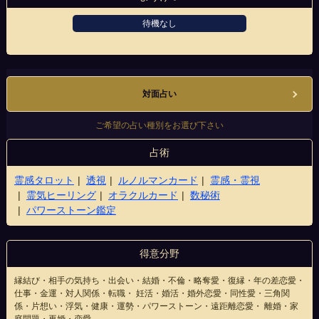
待機なし
船橋駅前店
対面占い
ご希望の占い種別をお選び下さい
占術
霊感タロット
透視
ルノルマンカード
霊感・霊視
霊気ヒーリング
オラクルカード
数秘術
パワーストーン鑑定
得意分野
縁結び・相手の気持ち・出会い・結婚・不倫・略奪愛・復縁・年の差恋愛・
仕事・金運・対人関係・転職・ 妊活・婚活・婚外恋愛・同性愛・三角関
係・片想い・浮気・健康・運勢・パワーストーン・遠距離恋愛・ 離婚・家