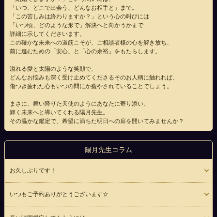
「いつ、どこで出会う、どんなお相手と」まで。
「この苦しみは終わりますか？」という心の叫びには
「いつ頃、どのような形で」解決へと向かうかまで
詳細に示してくださいます。
この確かな未来への道筋こそが、ご相談者様の心を解き放ち、
前に進むための「安心」と「心の余裕」をもたらします。
溢れる愛と太陽のような笑顔で、
どんなお悩みも深く受け止めてくださるそのお人柄に触れれば、
傷つき疲れた心もいつの間にか癒やされていることでしょう。
まさに、舞い降りた天使のようにあなたに寄り添い、
輝く未来へと導いてくれる陽月先生。
その温かな鑑定で、希望に満ちた明日への扉を開いてみませんか？
陽月先生コラム
お久しぶりです！
いつもご予約ありがとうございます☆