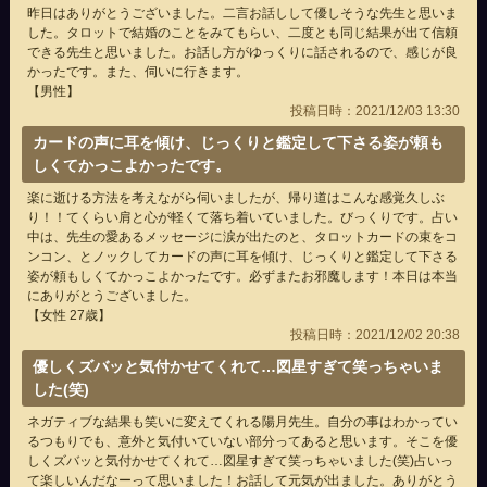
昨日はありがとうございました。二言お話しして優しそうな先生と思いま
した。タロットで結婚のことをみてもらい、二度とも同じ結果が出て信頼
できる先生と思いました。お話し方がゆっくりに話されるので、感じが良
かったです。また、伺いに行きます。
【男性】
投稿日時：2021/12/03 13:30
カードの声に耳を傾け、じっくりと鑑定して下さる姿が頼も
しくてかっこよかったです。
楽に逝ける方法を考えながら伺いましたが、帰り道はこんな感覚久しぶ
り！！てくらい肩と心が軽くて落ち着いていました。びっくりです。占い
中は、先生の愛あるメッセージに涙が出たのと、タロットカードの束をコ
ンコン、とノックしてカードの声に耳を傾け、じっくりと鑑定して下さる
姿が頼もしくてかっこよかったです。必ずまたお邪魔します！本日は本当
にありがとうございました。
【女性 27歳】
投稿日時：2021/12/02 20:38
優しくズバッと気付かせてくれて…図星すぎて笑っちゃいま
した(笑)
ネガティブな結果も笑いに変えてくれる陽月先生。自分の事はわかってい
るつもりでも、意外と気付いていない部分ってあると思います。そこを優
しくズバッと気付かせてくれて…図星すぎて笑っちゃいました(笑)占いっ
て楽しいんだなーって思いました！お話して元気が出ました。ありがとう