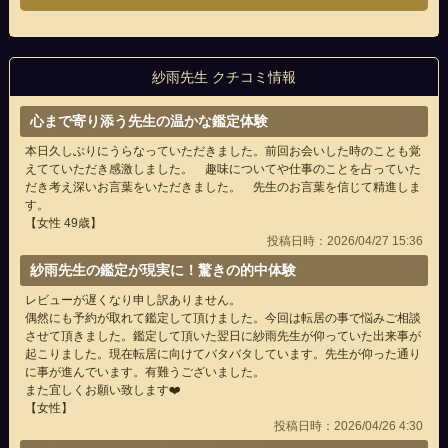
紗雨先生 クチコミ情報
心まで寄り添う先生の温かな鑑定体験
本日久しぶりにうらなっていただきました。前回お会いした時のことも覚
えてていただき感激しました。 趣味についてや仕事のことを占っていた
だき考え深いお言葉をいただきました。 先生のお言葉を信じて精進しま
す。
【女性 49歳】
投稿日時：2026/04/27 15:36
紗雨先生の鑑定が現実に！驚きの的中体験
レビューが遅くなり申し訳ありません。
偶然にも予約が取れて鑑定して頂けました。今回は転居の事で悩みご相談
させて頂きました。鑑定して頂いた翌日に紗雨先生が仰っていた出来事が
起こりました。現在転居に向けてバタバタしています。先生が仰った通り
に事が進んでいます。有難うございました。
また宜しくお願い致します❤️
【女性】
投稿日時：2026/04/26 4:30