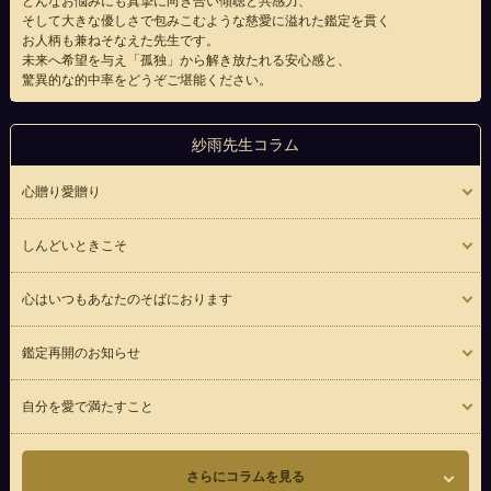
どんなお悩みにも真摯に向き合い傾聴と共感力、
そして大きな優しさで包みこむような慈愛に溢れた鑑定を貫く
お人柄も兼ねそなえた先生です。
未来へ希望を与え「孤独」から解き放たれる安心感と、
驚異的な的中率をどうぞご堪能ください。
紗雨先生コラム
心贈り愛贈り
しんどいときこそ
心はいつもあなたのそばにおります
鑑定再開のお知らせ
自分を愛で満たすこと
さらにコラムを見る