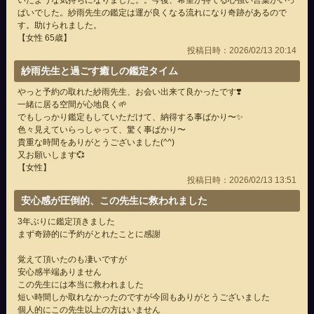
いたような気持ちになりました。。今後、希望が持てる心強い言葉がいっ
ぱいでした。紗雨先生の鑑定は運が良くなる流れになり奇跡があるので
す。助けられました。
【女性 65歳】
投稿日時：2026/02/13 20:14
紗雨先生と過ごす癒しの鑑定タイム
やっと予約の取れた紗雨先生、お会い出来て良かったです❣️
一緒に居る空間が心地良く🌱
でもしっかり鑑定もしていただけて、納得する事ばかり〜✨
色々見えていらっしゃって、驚く事ばかり〜
貴重な時間をありがとうございました(^^)
又お願いします💞
【女性】
投稿日時：2026/02/13 13:51
安心感が圧倒的、この先生に救われました
3年ぶりに鑑定頂きました
まず奇跡的に予約がとれたことに感謝
覚えて頂いたのも凄いですが
安心感半端ありません
この先生には本当に救われました
短い時間しか取れなかったのですが今回もありがとうございました
個人的にこの先生以上の方はいません