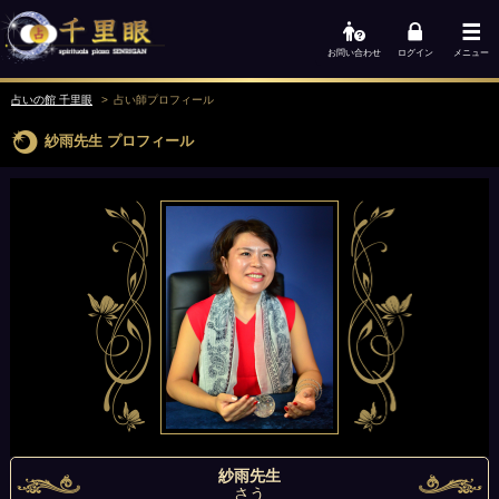
お問い合わせ
ログイン
メニュー
占いの館 千里眼
占い師
プロフィール
紗雨先生
プロフィール
紗雨先生
さう