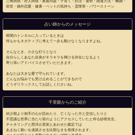
三角関係・対人関係・家庭問題・子育て・妊活・運勢・開運方法・ 離婚・
前世・婚外恋愛・健康・ペットの気持ち・霊障害・パワーストーン
占い師からのメッセージ
暗闇のトンネルに入っているときは
何もかもネガティブに考えて一歩も動けなくなりますよね。
そんなとき、小さな灯りとなり
自分らしくあなた自身がキラキラを輝ける存在になるよう
寄り添いアドバイスさせていただきます。
あなたは大きな愛で守られています。
どんなお悩みでも受け止めることができるので
どうぞリラックスしてお話しくださいね。
千里眼からのご紹介
幼少期より相手の心が読めたり、亡くなった方と交信したりと
不思議な世界に当たり前のようにアクセスしていたと仰る紗雨先生。
チャネリングと西洋占星術とあわせた鑑定では
あまねく願いを成就させる比類なきを発揮されます。