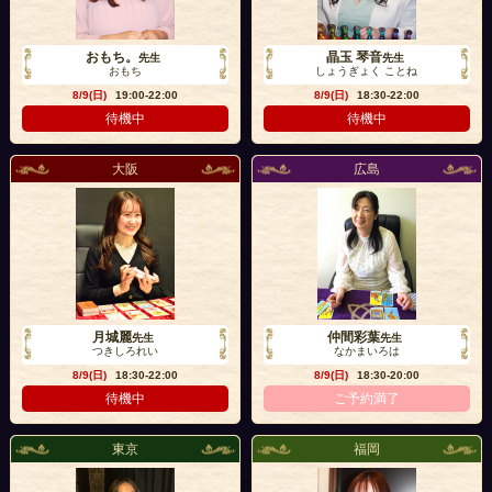
おもち。
晶玉 琴音
先生
先生
おもち
しょうぎょく ことね
8/9(日)
19:00-22:00
8/9(日)
18:30-22:00
待機中
待機中
大阪
広島
月城麗
仲間彩葉
先生
先生
つきしろれい
なかまいろは
8/9(日)
18:30-22:00
8/9(日)
18:30-20:00
待機中
ご予約満了
東京
福岡