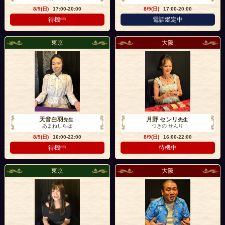
8/9(日)
17:00-20:00
8/9(日)
17:00-20:00
待機中
電話鑑定中
東京
大阪
天音白羽
月野 センリ
先生
先生
あまねしらは
つきの せんり
8/9(日)
16:00-22:00
8/9(日)
16:00-22:00
待機中
待機中
東京
大阪