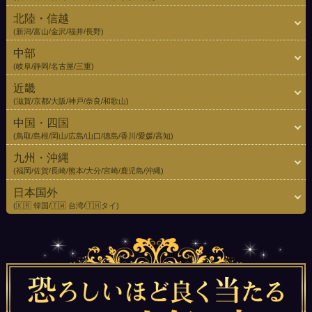
北陸・信越
(新潟/富山/金沢/福井/長野)
中部
(岐阜/静岡/名古屋/三重)
近畿
(滋賀/京都/大阪/神戸/奈良/和歌山)
中国・四国
(鳥取/島根/岡山/広島/山口/徳島/香川/愛媛/高知)
九州・沖縄
(福岡/佐賀/長崎/熊本/大分/宮崎/鹿児島/沖縄)
日本国外
(🇰🇷 韓国/🇹🇼 台湾/🇹🇭タイ)