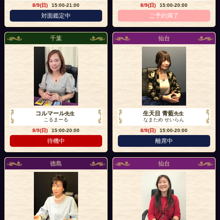
8/9(日)
15:00-21:00
8/9(日)
15:00-20:00
対面鑑定中
ご予約満了
千葉
仙台
コルマール
生天目 青藍
先生
先生
こるまーる
なまため せいらん
8/9(日)
15:00-20:00
8/9(日)
15:00-20:00
待機中
離席中
徳島
仙台