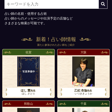
占い師の名前・使用する占術
占い師からのメッセージや出演予定の店舗など
さまざまな検索が可能です。
新着！占い師情報
新たに参加された占い師をご紹介
佐賀
大阪
ほし 慧
乙妃 杏伽
先生
先生
ほし さとり
いつききょうか
和歌山
千葉