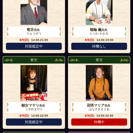
竜舌
龍輪 薫
先生
先生
りゅうぜつ
たつわ かおる
8/9(日)
14:30-21:00
8/9(日)
14:30-19:00
対面鑑定中
待機なし
東京
東京
鈿女マヤリ
花咲マリア
先生
先生
うずめまやり
はなさきまりあ
8/9(日)
14:00-22:00
8/9(日)
14:00-22:00
対面鑑定中
待機中