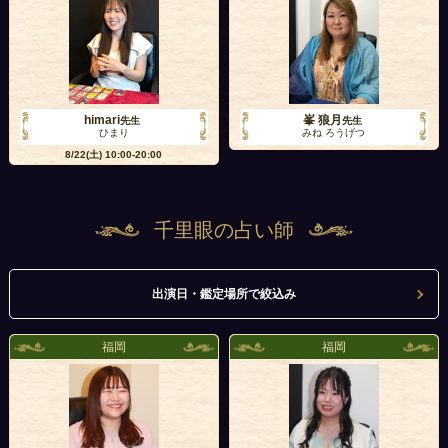
himari
峯 狼月
先生
先生
ひまり
みね ろうげつ
8/22(土)
10:00-20:00
千里眼の占い師
出演日・鑑定場所で絞込み
福岡
福岡