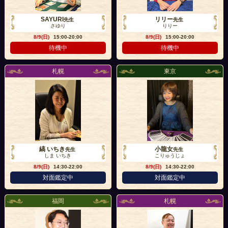
SAYURI
リリー
先生
先生
さゆり
りりー
8/9(日)
15:00-20:00
8/9(日)
15:00-20:00
待機中
待機中
札幌
東京
縞 いちき
小龍女
先生
先生
しま いちき
こりゅうじょ
8/9(日)
14:30-22:00
8/9(日)
14:30-22:00
対面鑑定中
対面鑑定中
福岡
札幌