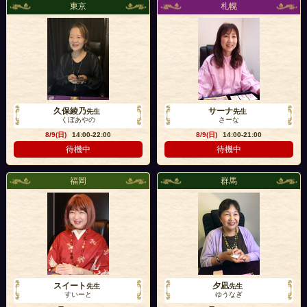
東京
札幌
久保綾乃
サーナ
先生
先生
くぼあやの
さーな
8/9(日)
14:00-22:00
8/9(日)
14:00-21:00
待機中
待機中
福岡
群馬
スイート
夕凪
先生
先生
すいーと
ゆうなぎ