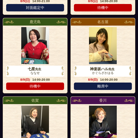
8/9(日)
14:00-21:00
8/9(日)
14:00-20:00
対面鑑定中
待機中
鹿児島
名古屋
七星
神楽坂ハル
先生
先生
ななせ
かぐらざかはる
8/9(日)
14:00-20:00
8/9(日)
14:00-20:00
待機中
離席中
佐賀
香川