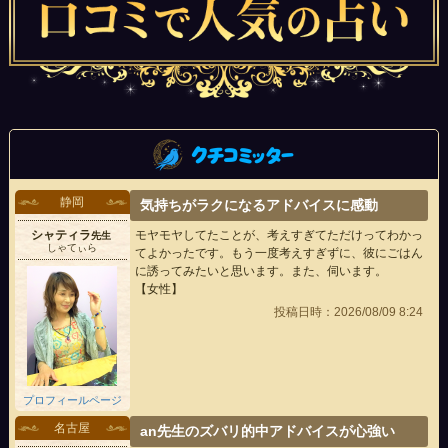
静岡
気持ちがラクになるアドバイスに感動
シャティラ
モヤモヤしてたことが、考えすぎてただけってわかっ
先生
しゃてぃら
てよかったです。もう一度考えすぎずに、彼にごはん
に誘ってみたいと思います。また、伺います。
【女性】
投稿日時：2026/08/09 8:24
プロフィールページ
名古屋
an先生のズバリ的中アドバイスが心強い