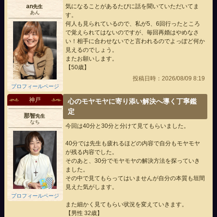
an
気になることがあるたびに話を聞いていただいてま
先生
あん
す。
何人も見られているので、私が5、6回行ったところ
で覚えられてはないのですが、毎回再婚はやめなさ
い！相手に合わせないでと言われるのでよっぽど何か
見えるのでしょう。
またお願いします。
【50歳】
投稿日時：2026/08/09 8:19
プロフィールページ
神戸
心のモヤモヤに寄り添い解決へ導く丁寧鑑
定
那智
先生
なち
今回は40分と30分と分けて見てもらいました。
40分では先生も疲れるほどの内容で自分もモヤモヤ
が残る内容でした。
そのあと、30分でモヤモヤの解決方法を探っていき
ました。
その中で見てもらってはいませんが自分の本質も垣間
見えた気がします。
プロフィールページ
また細かく見てもらい状況を変えていきます。
【男性 32歳】