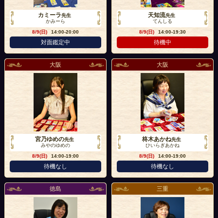
カミーラ
天知流
先生
先生
かみーら
てんしる
8/9(日)
14:00-20:00
8/9(日)
14:00-19:30
対面鑑定中
待機中
大阪
大阪
宮乃ゆめの
柊木あかね
先生
先生
みやのゆめの
ひいらぎあかね
8/9(日)
14:00-19:00
8/9(日)
14:00-19:00
待機なし
待機なし
徳島
三重