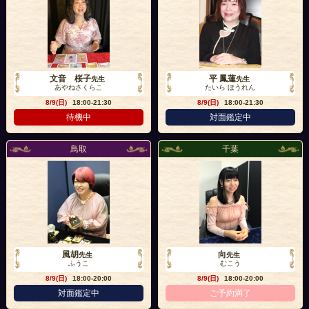
文音 桜子
平 鳳蓮
先生
先生
あやねさくらこ
たいら ほうれん
8/9(日)
18:00-21:30
8/9(日)
18:00-21:30
待機中
対面鑑定中
鳥取
千葉
風胡
向
先生
先生
ふうこ
むこう
8/9(日)
18:00-20:00
8/9(日)
18:00-20:00
対面鑑定中
ご予約満了