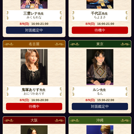
三雲レナ
千代正
先生
先生
みくもれな
ちよまさ
8/9(日)
16:00-21:00
8/9(日)
16:00-21:00
対面鑑定中
待機中
名古屋
東京
鬼塚ありす
ルン
先生
先生
おにづかありす
るん
8/9(日)
16:00-20:00
8/9(日)
15:30-22:00
待機中
対面鑑定中
大阪
沖縄