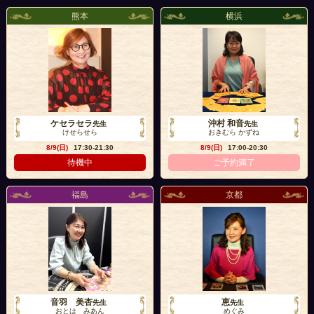
熊本
横浜
ケセラセラ
沖村 和音
先生
先生
けせらせら
おきむら かずね
8/9(日)
17:30-21:30
8/9(日)
17:00-20:30
待機中
ご予約満了
福島
京都
音羽 美杏
恵
先生
先生
おとは みあん
めぐみ