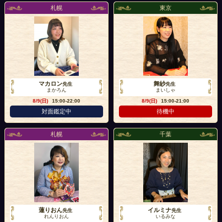
札幌
東京
マカロン
舞紗
先生
先生
まかろん
まいしゃ
8/9(日)
15:00-22:00
8/9(日)
15:00-21:00
対面鑑定中
待機中
札幌
千葉
蓮りおん
イルミナ
先生
先生
れんりおん
いるみな