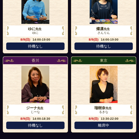
ゆに
燦凛
先生
先生
ゆに
さんりん
8/9(日)
14:00-19:00
8/9(日)
14:00-19:00
待機なし
待機なし
香川
東京
ジーナ
瑠樹奈
先生
先生
じーな
るきな
8/9(日)
14:00-18:30
8/9(日)
13:30-22:00
待機なし
離席中