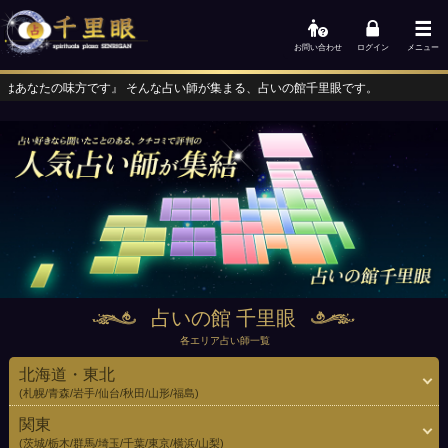
お問い合わせ
ログイン
メニュー
 そんな占い師が集まる、占いの館千里眼です。
占いの館 千里眼
各エリア占い師一覧
北海道・東北
(札幌/青森/岩手/仙台/秋田/山形/福島)
関東
(茨城/栃木/群馬/埼玉/千葉/東京/横浜/山梨)