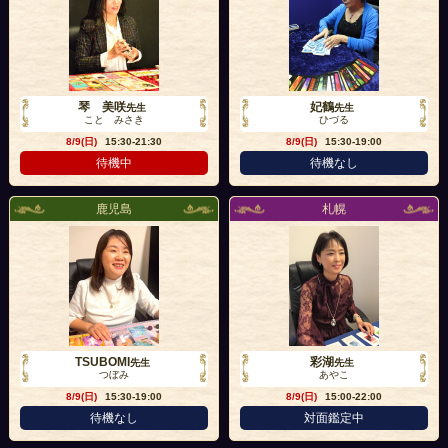
琴 美咲
妃鶴
先生
先生
こと みさき
ひづる
8/9(日)
15:30-21:30
8/9(日)
15:30-19:00
待機中
待機なし
鹿児島
札幌
TSUBOMI
彩湖
先生
先生
つぼみ
あやこ
8/9(日)
15:30-19:00
8/9(日)
15:00-22:00
待機なし
対面鑑定中