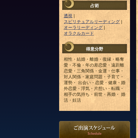
占術
透視
|
スピリチュアルリーディング
|
オーラリーディング
|
オラクルカード
得意分野
相性・結婚・離婚・復縁・略奪
愛・不倫・年の差恋愛・遠距離
恋愛・三角関係・金運・仕事・
対人関係・家庭問題・子育て・
運勢・ 出会い・恋愛・健康・婚
外恋愛・浮気・片想い・転職・
相手の気持ち・前世・再婚・ 婚
活・妊活