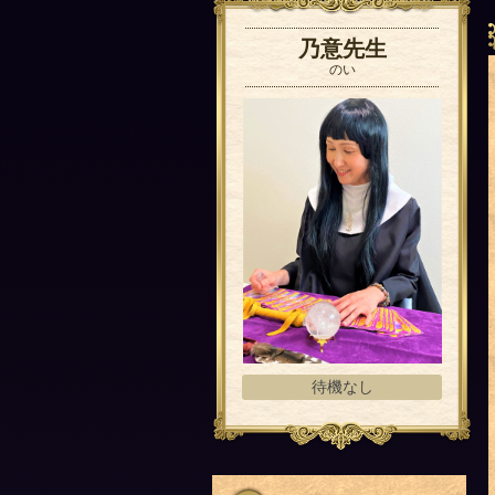
乃意先生
のい
待機なし