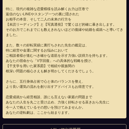
特に、現代の複雑な恋愛模様を読み解くお力は圧巻で
返信のないLINEやスタンプ一つの裏に隠された
お相手の本音、そして二人の未来の行方を
【未読リーディング】と【写真透視】で驚くほど的確に暴き出します。
そのお力でこれまでにも数えきれないほどの復縁や結婚を成就へと導いてき
ました。
また、数々の好転実績に裏打ちされた先生の鑑定は、
特に経営や金運に関するお悩みにおいて
ご相談者様が進むべき確かな道筋を示す力強い説得力を持ちます。
あなたの宿命から「V字回復」への具体的な戦略を授け、
【干支学を用いた家系図】で相続や親族間の
根深い問題の核心さえも解き明かしてくださるでしょう。
さらに、五行身体占術で心と体のバランスを整え、
より良い運気の流れを創り出すアドバイスもお得意です。
恋愛成就から経営相談、誰にも言えない家庭の問題まで
あなたの人生を丸ごと受け止め、力強く好転させる巫きおら先生に
今一人で抱えているその想いを預けてみませんか。
あなたの逆転劇は、ここから始まります。