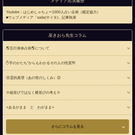
メディア出演履歴
Youtube：はじめしゃちょー1000人占い企画（鑑定協力）
■
ウェブメディア「saita(サイタ)」記事執筆
巫きおら先生コラム
🌎五行身体占術🌎について
✋手のかたち”からもわかるその人の性質👋
😊霊的真理（あの世のしくみ）😊
💠縦並びではなく横並びの考え💠
⭐️あるがまま と わがまま⭐️
さらにコラムを見る