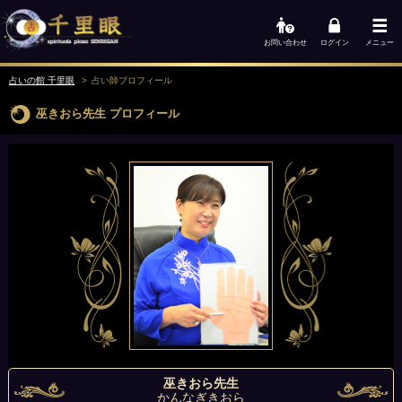
お問い合わせ
ログイン
メニュー
占いの館 千里眼
占い師
プロフィール
巫きおら先生
プロフィール
巫きおら先生
かんなぎきおら