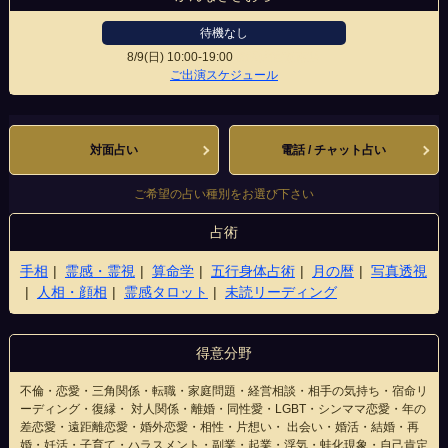
待機なし
8/9(日)
10:00-19:00
錦天満宮前南店
ご出演スケジュール
対面占い
電話 / チャット占い
ご希望の占い種別をお選び下さい
占術
手相
霊感・霊視
算命学
五行身体占術
月の暦
写真透視
人相・顔相
霊感タロット
未読リーディング
得意分野
不倫・恋愛・三角関係・転職・家庭問題・経営相談・相手の気持ち・宿命リ
ーディング・復縁・ 対人関係・離婚・同性愛・LGBT・シンママ恋愛・年の
差恋愛・遠距離恋愛・婚外恋愛・相性・片想い・ 出会い・婚活・結婚・再
婚・妊活・子育て・ハラスメント・副業・起業・浮気・蛙化現象・自己肯定