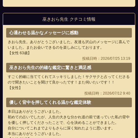
巫きおら先生 クチコミ情報
心通わせる温かなメッセージに感動
きおら先生。ありがとうございました。友達も沢山のメッセージに喜んで
いました。またお会いできるのを楽しみにしております。
【女性 63歳】
投稿日時：2026/07/25 13:19
巫きおら先生の的確な鑑定に驚きと満足感
すごく的確に当ててくれてスッキリしました！サクサクと占ってくださる
ので聞きたいことを聞けて良かったです！また伺いたいです！！
【女性】
投稿日時：2026/07/12 9:40
優しく背中を押してくれる温かな鑑定体験
本日はありがとうございました。
初めての占いでしたが、人生の大きな分かれ道の前で迷っていた私の背中
を優しく押してくださったことで、心を決めることができました。
自分についてこれまでよりもさらに深く知れたように思います。
本当にありがとうございました。