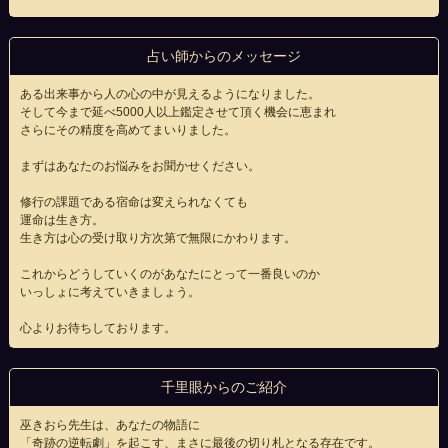
占い師からのメッセージ
ある出来事から人の心の中が見えるようになりました。
そして今まで延べ5000人以上鑑定させて頂く機会に恵まれ
さらにその精度を高めてまいりました。
まずはあなたのお悩みをお聞かせください。
修行の課題である宿命は変えられなくても
運命は生き方。
生き方は心の受け取り方次第で無限にかわります。
これからどうしていくのがあなたにとって一番良いのか
いっしょに考えていきましょう。
心よりお待ちしております。
千里眼からのご紹介
巫きおら先生は、あなたの物語に
「奇跡の逆転劇」を起こす、まさに最後の切り札となる存在です。