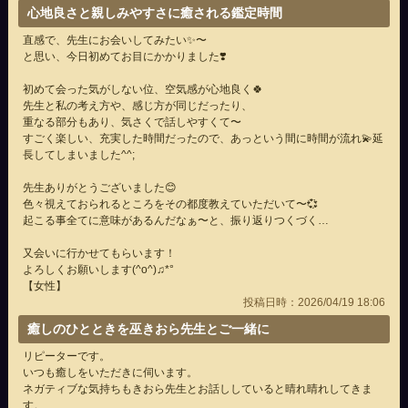
心地良さと親しみやすさに癒される鑑定時間
直感で、先生にお会いしてみたい✨️〜
と思い、今日初めてお目にかかりました❣️
初めて会った気がしない位、空気感が心地良く🍀
先生と私の考え方や、感じ方が同じだったり、
重なる部分もあり、気さくで話しやすくて〜
すごく楽しい、充実した時間だったので、あっという間に時間が流れ💫延
長してしまいました^^;
先生ありがとうございました😊
色々視えておられるところをその都度教えていただいて〜💞
起こる事全てに意味があるんだなぁ〜と、振り返りつくづく…
又会いに行かせてもらいます！
よろしくお願いします(^o^)♫*°
【女性】
投稿日時：2026/04/19 18:06
癒しのひとときを巫きおら先生とご一緒に
リピーターです。
いつも癒しをいただきに伺います。
ネガティブな気持ちもきおら先生とお話ししていると晴れ晴れしてきま
す。