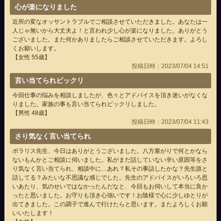
心が楽になりました
近所の変なオッサントラブルでご相談させていただきました。あなたは一
人じゃ無いから大丈夫よ！と言われ少し心が楽になりました。ありがとう
ございました。また何かありましたらご相談させていただきます。よろし
くお願いします。
【女性 55歳】
投稿日時：2023/07/04 14:51
言い当てられビックリ
今回仕事の悩みを相談しましたが、色々とアドバイスを頂き迷いがなくな
りました。家族の事も言い当てられビックリしました。
【男性 48歳】
投稿日時：2023/07/04 11:43
さり気なく言い当てられ
ポラリス先生、今日はありがとうございました。八方塞がりで何とかなら
ないもんかとご相談に伺いました。私がまだ話していない辛い原因等をさ
り気なく言い当てられ、相談中に…あれ？私その事話したかな？先生誰と
話してる？みたいな不思議な感じでした。先生のアドバイスがいろいろ思
いあたり、気のせいではなかったんだなと、今回もお伺いして本当に良か
ったと思いました。お守りも頂き心強いです！お陰様で心に少しゆとりが
出てきました。この調子で進んで行けたらと思います。またよろしくお願
いいたします！