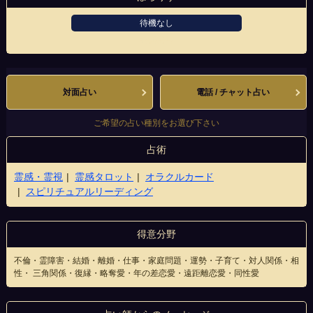
待機なし
心斎橋店
対面占い
電話 / チャット占い
ご希望の占い種別をお選び下さい
占術
霊感・霊視
霊感タロット
オラクルカード
スピリチュアルリーディング
得意分野
不倫・霊障害・結婚・離婚・仕事・家庭問題・運勢・子育て・対人関係・相
性・ 三角関係・復縁・略奪愛・年の差恋愛・遠距離恋愛・同性愛