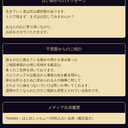
占い師からのメッセージ
生きていく道は沢山選択肢があります。
１人で悩まず、まずはお話してみませんか？
あなたの心に寄り添いながら
お話をさせていただきます。
千里眼からのご紹介
誰もが心に抱えている痛みや弱さを汲み取った
ご相談者様の心情に共鳴する鑑定は
多くのご支持を頂いております。
スピリチュアルな観点から運命の糸を解き明かし、
幸せを叶えるために求められる人や物事に対して
どのように縁をつないでいけば良いか導いてくれます。
霊障や亡くなられた方のご相談も得意とされている先生です。
メディア出演履歴
Youtube：はじめしゃちょー1000人占い企画（鑑定協力）