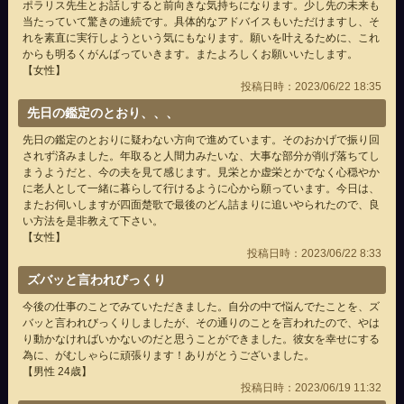
ポラリス先生とお話しすると前向きな気持ちになります。少し先の未来も
当たっていて驚きの連続です。具体的なアドバイスもいただけますし、そ
れを素直に実行しようという気にもなります。願いを叶えるために、これ
からも明るくがんばっていきます。またよろしくお願いいたします。
【女性】
投稿日時：2023/06/22 18:35
先日の鑑定のとおり、、、
先日の鑑定のとおりに疑わない方向で進めています。そのおかげで振り回
されず済みました。年取ると人間力みたいな、大事な部分が削げ落ちてし
まうようだと、今の夫を見て感じます。見栄とか虚栄とかでなく心穏やか
に老人として一緒に暮らして行けるように心から願っています。今日は、
またお伺いしますが四面楚歌で最後のどん詰まりに追いやられたので、良
い方法を是非教えて下さい。
【女性】
投稿日時：2023/06/22 8:33
ズバッと言われびっくり
今後の仕事のことでみていただきました。自分の中で悩んでたことを、ズ
バッと言われびっくりしましたが、その通りのことを言われたので、やは
り動かなければいかないのだと思うことができました。彼女を幸せにする
為に、がむしゃらに頑張ります！ありがとうございました。
【男性 24歳】
投稿日時：2023/06/19 11:32