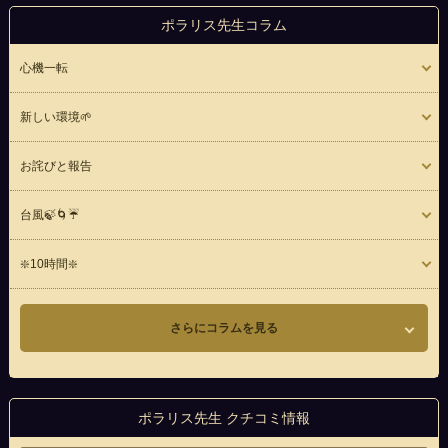
ポラリス先生コラム
心機一転
新しい環境🌱
お詫びと報告
台風🍃🌀☔
❇️10時間❇️
さらにコラムを見る
ポラリス先生 クチコミ情報