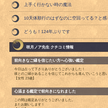
上手く行かない時の魔法
10天体順行のはずなのに空回ってる？と感
どうも！124年ぶりです
咲月ノア先生 クチコミ情報
前向きなご縁を信じたい方へ心強い鑑定
今日は占って下さりありがとうございました！
彼とのご縁があることを信じてこれからも進んでいこうと思
【女性 23歳】
心温まる鑑定で前向きになれました
この間は鑑定ありがとうございました。
またお願いします！