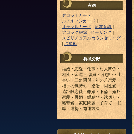
占術
タロットカード
|
ルノルマンカード
|
オラクルカード
|
潜在意識
|
ブロック解除
|
ヒーリング
|
スピリチュアルカウンセリング
|
占星術
得意分野
結婚・恋愛・仕事・対人関係・
相性・金運・ 復縁・片想い・出
会い・三角関係・年の差恋愛・
相手の気持ち・婚活・同性愛・
遠距離恋愛・離婚・不倫・婚外
恋愛・再婚・縁結び・縁切り・
略奪愛・家庭問題・子育て・ 転
職・運勢・開運方法