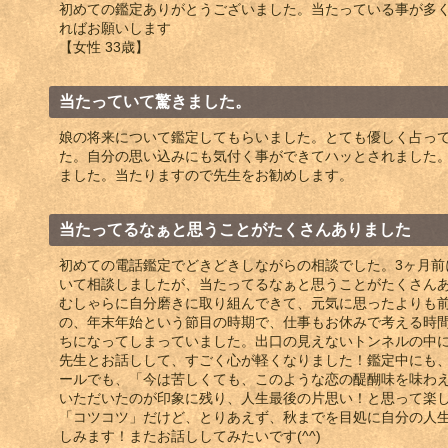
初めての鑑定ありがとうございました。当たっている事が多
ればお願いします
【女性 33歳】
当たっていて驚きました。
娘の将来について鑑定してもらいました。とても優しく占っ
た。自分の思い込みにも気付く事ができてハッとされました
ました。当たりますので先生をお勧めします。
当たってるなぁと思うことがたくさんありました
初めての電話鑑定でどきどきしながらの相談でした。3ヶ月前
いて相談しましたが、当たってるなぁと思うことがたくさんあ
むしゃらに自分磨きに取り組んできて、元気に思ったよりも
の、年末年始という節目の時期で、仕事もお休みで考える時
ちになってしまっていました。出口の見えないトンネルの中
先生とお話しして、すごく心が軽くなりました！鑑定中にも
ールでも、「今は苦しくても、このような恋の醍醐味を味わ
いただいたのが印象に残り、人生最後の片思い！と思って楽
「コツコツ」だけど、とりあえず、秋までを目処に自分の人
しみます！またお話ししてみたいです(^^)