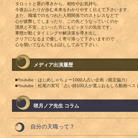
タロットと星の導きから、相性やお気持ち、
今後おふたりが歩む未来をわかりやすく伝えて下さいます。
また、職場でのもつれた人間関係でのストレスなどで
心が疲弊してしまったり、この先どうなっていくのか
漠然と不安…といった方にもピッタリの先生です。
事態が動くタイミングや解決策を導き出し、
クリアになるまで優しく寄り添って下さいますので
心を開いてなんでもお話ししてみて下さい。
メディア出演履歴
■Youtube：はじめしゃちょー1000人占い企画（鑑定協力）
■Youtube：松尾の実写「占い師100人が選ぶおもしろ動画ベ
咲月ノア先生 コラム
自分の天職って？