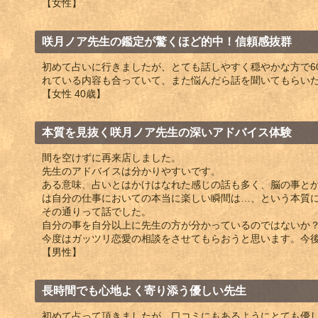
【女性】
咲月ノア先生の鑑定が驚くほど的中！信頼感抜群
初めて占いに行きましたが、とても話しやすく穏やかな方で6
れている内容も合っていて、また悩んだら話を聞いてもらい
【女性 40歳】
本質を見抜く咲月ノア先生の深いアドバイス体験
間を空けずに再来店しました。
先生のアドバイスは分かりやすいです。
ある意味、占いとはかけはなれた感じの話も多く、脳の事と
は自分の仕事においての本当に楽しい瞬間は…、という本質
その通りって話でした。
自分の事を自分以上に先生の方が分かっているのではないか
今度はガッツリ恋愛の相談をさせてもらおうと思います。今
【男性】
長時間でも心地よく寄り添う優しい先生
初めて占って頂きましたが、口コミにもあるようにとても優