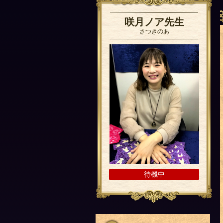
咲月ノア先生
さつきのあ
待機中