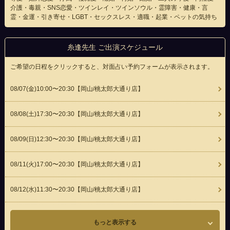
介護・毒親・SNS恋愛・ツインレイ・ツインソウル・霊障害・健康・言
霊・金運・引き寄せ・LGBT・セックスレス・適職・起業・ペットの気持ち
糸逢先生 ご出演スケジュール
ご希望の日程をクリックすると、対面占い予約フォームが表示されます。
08/07(
金
)10:00〜20:30
【岡山/桃太郎大通り店】
08/08(
土
)17:30〜20:30
【岡山/桃太郎大通り店】
08/09(
日
)12:30〜20:30
【岡山/桃太郎大通り店】
08/11(
火
)17:00〜20:30
【岡山/桃太郎大通り店】
08/12(
水
)11:30〜20:30
【岡山/桃太郎大通り店】
もっと表示する