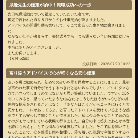
糸逢先生の鑑定が的中！転職成功への一歩
先日転職活動について鑑定していただいた者です。
鑑定で言われた通り８月からのお仕事開始が決まりました。
アドバイスの開運行動も実行して、そこで出会った生き物に癒されまし
た。
なかなか仕事が決まらず、書類選考すら一つも通らない辛い時期に助けら
れました。
本当にありがとうございました。
またお伺いします。
【女性 52歳】
投稿日時：2026/07/29 10:22
寄り添うアドバイスで心が軽くなる安心鑑定
占いを母に勧められ、初めての占いを母と同席することにしました。最初
は言われた事で自分がそうするべきだと思い込んでしまい、占いにダメな
方でハマってしまうのではないかと思い警戒していました。ですか、話を
聞いてみると、思っていたような(あなたはこうしたほうがいい)などの具
体的な指示をされることはなく、『あなたはこうだからコッチに行くと大
変かもね、コレがあってるよ』と言ったアドバイスを受けているような感
覚でとても安心して聞くことができました。私は今回色々なことで頭のな
かのがモヤモヤしている状態で行きました。自分の中に答えはあるが本音
を誰にも言えず、とても悩み心が疲弊していました。そこで話を聞いても
らったことで、心を整理し頭を整理し、落ち着いた状態で今後どうするべ
きなのかを考えることができるようになりました。なのでまた自分だけで