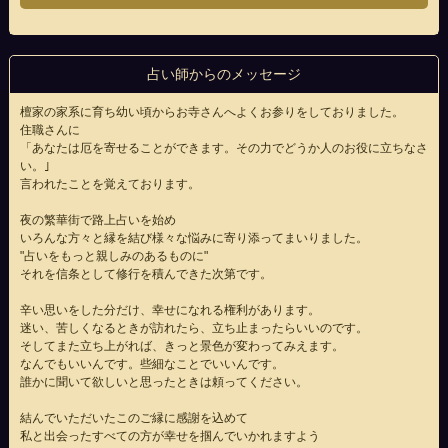
占い師からのメッセージ
檀家の家系に育ち幼い頃からお寺さんへよくお参りをしておりました。
住職さんに
「あなたは厄を寄せることができます。その力でどうか人のお役に立ちなさ
い。｣
言われたことを覚えております。
夜の繁華街で路上占いを始め
いろんな方々と縁を結び様々な悩みに寄り添ってまいりました。
"占いをもっと親しみのあるものに"
それを信条として修行を積んできた次第です。
辛い思いをした分だけ、幸せになれる権利があります。
迷い、苦しくなるときが訪れたら、立ち止まったらいいのです。
そしてまた立ち上がれば、きっと景色が変わってみえます。
なんでもいいんです。些細なことでいいんです。
誰かに聞いて欲しいと思ったときは頼ってください。
結んでいただいたこのご縁に感謝を込めて
私と出会ったすべての方が幸せを掴んでいかれますよう