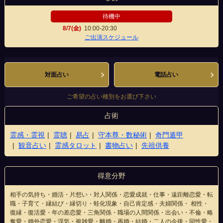
待機中
8/7(金)
10:00-20:30
桃太郎大通り店
ご出演スケジュール
対面占い
電話占い
ご希望の占い種別をお選び下さい
占術
霊感・霊視
霊聴
易占
守本尊・数秘術
奇門遁甲
観音占い
霊感タロット
書物占い
先祖供養
得意分野
相手の気持ち・婚活・片想い・対人関係・恋愛成就・仕事・遠距離恋愛・転
職・子育て・縁結び・縁切り・蛙化現象・自己肯定感・夫婦関係・ 相性・
復縁・復活愛・年の差恋愛・三角関係・職場の人間関係・出会い・不倫・略
奪愛・婚外恋愛・浮気・複雑愛・離婚・再婚・結婚・二人の今後・同性愛・