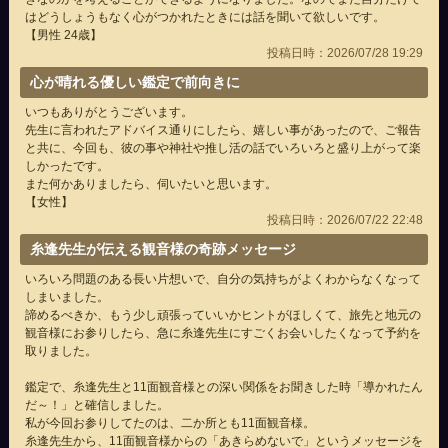
はどうしょうもなく心がつかれたときには話を聞いて欲しいです。
【男性 24歳】
投稿日時：2026/07/28 19:29
心が晴れる優しい鑑定で前向きに
いつもありがとうございます。
先生に言われたアドバイス通りにしたら、嬉しい事があったので、ご報告
と共に、今回も、彼の事や神社や推し活の話でいろいろと盛り上がって楽
しかったです。
また何かありましたら、伺いたいと思います。
【女性】
投稿日時：2026/07/22 22:48
糸逢先生が伝える観音様の奇跡メッセージ
いろいろ問題のある長い片想いで、自分の気持ちがよくわからなくなって
しまいました。
諦めるべきか、もう少し頑張っていいかヒントがほしくて、旅先と地元の
観音様にお参りしたら、急に糸逢先生にすごくお会いしたくなって予約を
取りました。
鑑定で、糸逢先生と11面観音様との深い関係をお聞きした時「導かれたん
だ～！」と確信しました。
私が今回お参りしてたのは、二か所とも11面観音様。
糸逢先生から、11面観音様からの「あきらめないで」というメッセージを