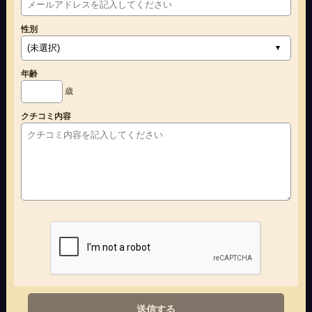
性別
年齢
歳
クチコミ内容
送信する