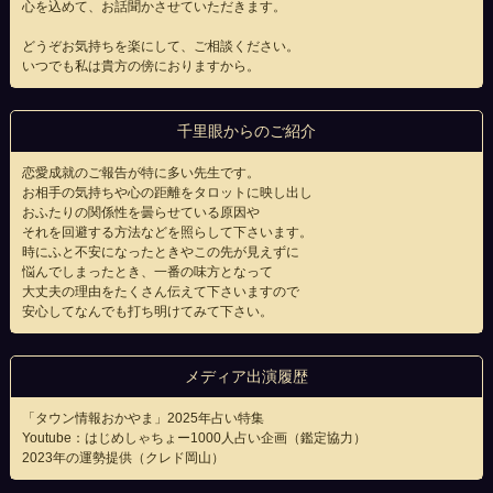
心を込めて、お話聞かさせていただきます。
どうぞお気持ちを楽にして、ご相談ください。
いつでも私は貴方の傍におりますから。
千里眼からのご紹介
恋愛成就のご報告が特に多い先生です。
お相手の気持ちや心の距離をタロットに映し出し
おふたりの関係性を曇らせている原因や
それを回避する方法などを照らして下さいます。
時にふと不安になったときやこの先が見えずに
悩んでしまったとき、一番の味方となって
大丈夫の理由をたくさん伝えて下さいますので
安心してなんでも打ち明けてみて下さい。
メディア出演履歴
「タウン情報おかやま」2025年占い特集
Youtube：はじめしゃちょー1000人占い企画（鑑定協力）
2023年の運勢提供（クレド岡山）