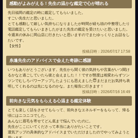
感動がよみがえる！先生の温かな鑑定で心が晴れる
先日福岡の鑑定の時に鑑定してもらいました。
すごい先生だと思いました。
とても感動して嬉しい気持ちになりましたが時間が経ち頭の中整理したり
電話鑑定してもらいまきしたがまた先生の鑑定を受けたいと思いました。
今週末の休みに岡山店に行きたいと思いますのでまたゆっくりとお話をし
たいです。
【女性】
投稿日時：2026/07/17 17:58
糸逢先生のアドバイスで会えた奇跡に感謝
いつもありがとうございます。先生から聞く彼の気持ちや言葉がいつ聞け
るかなと過ごしていたら彼と会えました！！ですが態度は相変わらずツン
ツンでむしろパワーアップしたようにも思えました😇まだまだお気持ち表
明してくれるのは先になるのかな。また報告に行きます！
投稿日時：2026/07/16 16:49
前向きな元気をもらえる心温まる鑑定体験
とても楽しく話をさせてもらって、前向きなエネルギーをもらって、帰る
頃にはニコニコでした。
あんなに眉毛を寄せてどん底まで悩んでいたのに。
先生がここにいてくださって本当にありがたいことです。
運気アップの具体的なアドバイスまでいただけましたのでやってみようと
思います。