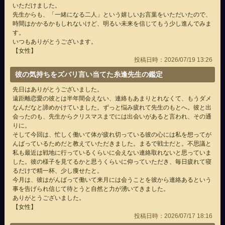
いただけました。
先生からも、「一緒になる二人」という嬉しいお言葉をいただいたので、
時間はかかるかもしれないけど、明るい未来を信じてもう少し進んでみま
す。
いつもありがとうございます。
【女性】
投稿日時：2026/07/19 13:26
彼の気持ちをズバリ言い当てた糸逢先生の鑑定
先日はありがとうございました。
遠距離恋愛の彼とは半年間会えない、連絡もあまりとれなくて、もうダメ
なんだなと諦めかけていました。ずっと悩み疲れて先生のもとへ。彼と出
会ったのも、先生からクリスマスまでには出会いがあると言われ、その通
りに。
そして今回は、忙しく働いて体が疲れ切っている彼の心には私を想ってが
んばっているためだと教えていただきました。まるで戦士だと。不思議と
私も最近は戦地に行っているくらいに会えない連絡取れないと思っていま
した。彼の様子を見てるかと思うくらいに仰っていただき、毎日疲れて寝
るだけで精一杯、少し痩せたと。
今月は、彼はがんばって働いて来月には会うことを彼から連絡あるという
事を告げられ信じて待とうと自然と力が湧いてきました。
ありがとうございました。
【女性】
投稿日時：2026/07/17 18:16