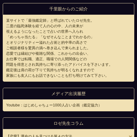
千里眼からのご紹介
某サイトで「最強鑑定師」と呼ばれていたロゼ先生。
二度の臨死体験を経て人の心の中、人の未来が
視えるようになったことで占いの世界へ入られ
「めっちゃ当たる」「なぜそんなことまでわかるの」
とオリジナリティー溢れた占術と的中率の高さで
ご相談者様を驚異の渦へ巻き込んで来られました。
恋愛では縁結びや複雑な関係、これからの出会い、
お仕事では転職、適正、職場での人間関係などの
問題を得意とされ気持ちに寄り添ったアドバイスを下さいます。
鑑定後は肩の荷が下りて気持ちが明るくなれますので
家族にも友人にもお話できないことも打ち明けてみて下さい。
メディア出演履歴
Youtube：はじめしゃちょー1000人占い企画（鑑定協力）
ロゼ先生コラム
【恋愛】運命の人を見つける第４の方法