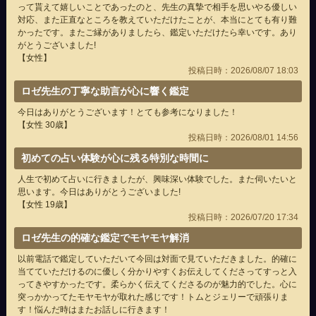
って貰えて嬉しいことであったのと、先生の真摯で相手を思いやる優しい
対応、また正直なところを教えていただけたことが、本当にとても有り難
かったです。またご縁がありましたら、鑑定いただけたら幸いです。あり
がとうございました!
【女性】
投稿日時：2026/08/07 18:03
ロゼ先生の丁寧な助言が心に響く鑑定
今日はありがとうございます！とても参考になりました！
【女性 30歳】
投稿日時：2026/08/01 14:56
初めての占い体験が心に残る特別な時間に
人生で初めて占いに行きましたが、興味深い体験でした。また伺いたいと
思います。今日はありがとうございました!
【女性 19歳】
投稿日時：2026/07/20 17:34
ロゼ先生の的確な鑑定でモヤモヤ解消
以前電話で鑑定していただいて今回は対面で見ていただきました。的確に
当てていただけるのに優しく分かりやすくお伝えしてくださってすっと入
ってきやすかったです。柔らかく伝えてくださるのが魅力的でした。心に
突っかかってたモヤモヤが取れた感じです！トムとジェリーで頑張りま
す！悩んだ時はまたお話しに行きます！