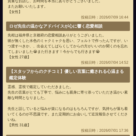
貴重なお話し、お時間を本当にありがとうございました。
またお願いいたします。
【女性】
投稿日時：2026/07/09 16:44
ロゼ先生の温かなアドバイスが心に響く恋愛相談
先程は福井県と京都府の恋愛相談ありがとうございました。
彼が無くした水色のミャクミャクを思い、フェルトで作ったんですが、い
つ渡すべきか、、出会えてしばらくしてからの方がいいのか聞くのを忘れ
てしまいました😭また行きます！今からでも行きます😭
【女性 27歳】
投稿日時：2026/07/04 14:52
【スタッフからのクチコミ】優しい言葉に癒される心温まる
鑑定体験
霊感、霊視で鑑定していただきました。
先生の言葉がとても丁寧で、悩みにも親身に寄り添っていただき温かい素
敵な時間となりました。
先生と話していると悩みが楽になるのはもちろんですが、気持ちが落ち着
いてくるのが不思議です。また定期的にお会いして近況報告させてくださ
いね。
【男性 31歳】
投稿日時：2026/07/01 17:36