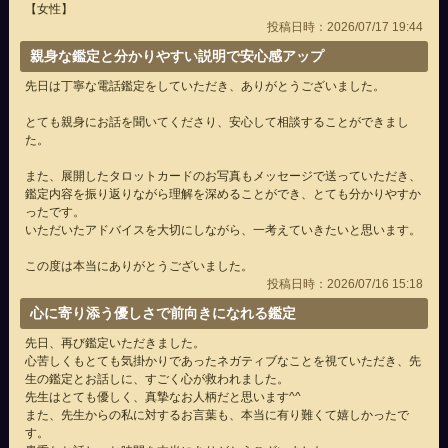
【女性】
投稿日時：2026/07/17 19:44
親身な鑑定と分かりやすい説明で安心感アップ
先日は丁寧な電話鑑定をしていただき、ありがとうございました。
とても親身にお話を聞いてくださり、安心して相談することができまし
た。
また、展開したタロットカードのお写真もメッセージで送っていただき、
鑑定内容を振り返りながら理解を深めることができ、とても分かりやすか
ったです。
いただいたアドバイスを大切にしながら、一考えていきたいと思います。
この度は本当にありがとうございました。
投稿日時：2026/07/16 15:18
心に寄り添う優しさで前向きになれる鑑定
先日、再び鑑定いただきました。
心苦しくもとても気掛かりであったネガティブなことを視ていただき、先
生の鑑定とお話しに、すごく心が救われました。
先生はとても優しく、真摯なお人柄だと思います^^
また、先生からの私に対するお言葉も、本当に有り難くて嬉しかったで
す。