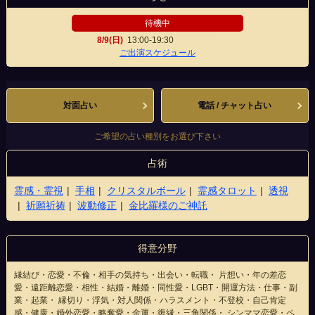
待機中
8/9(日)
13:00-19:30
蛸薬師通店
ご出演スケジュール
対面占い
電話 / チャット占い
ご希望の占い種別をお選び下さい
占術
霊感・霊視
手相
クリスタルボール
霊感タロット
透視
祈願祈祷
波動修正
金比羅様のご神託
得意分野
縁結び・恋愛・不倫・相手の気持ち・出会い・転職・ 片想い・年の差恋
愛・遠距離恋愛・相性・結婚・離婚・同性愛・LGBT・開運方法・仕事・副
業・起業・ 縁切り・浮気・対人関係・ハラスメント・不登校・自己肯定
感・健康・婚外恋愛・略奪愛・金運・復縁・三角関係・ シンママ恋愛・ペ