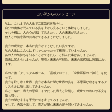
占い師からのメッセージ
私は、これまでの人生で二度臨死体験をし、
自分の肉体が死んでいる姿を上から見るという体験をしました。
それを機に、人の心が透けて見えたり、人の未来が見えたり、
他人との無意識の共鳴ができるようになりました。
貴方の現状は、本当に貴方がそうなりたい姿ですか。
私の人生はこんなはずじゃなかったって後悔していませんか。
あの人の気持ちを知ることができたら、と悩んだ事はありませんか。
過去は変えられませんが、現在と未来の可能性、未来の選択肢は無限にあり
ます。
私の占術「クリスタルボール」「霊感タロット」「金比羅様のご神託」を使
って、
貴方を取り巻く世界、貴方が本当に望む世界の姿を、不思議な動きをするク
リスタルに映し出してみませんか。
私と一緒に、過去の悪縁、イヤだった過去と訣別し、現世での迷いや不安を
断ち切り、
貴方の望む未来を手元に引き寄せてみませんか。
そして、勇気を出して、貴方が望む未来の扉を開いてみませんか。