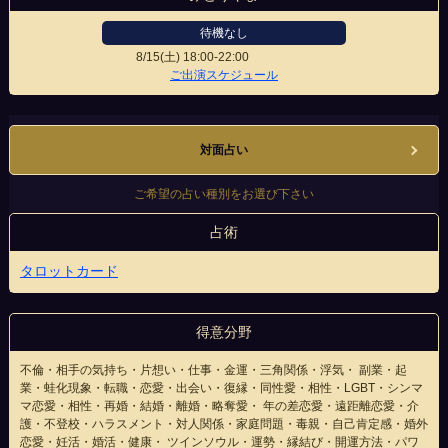
待機なし
8/15(土)
18:00-22:00
徳山駅前店
ご出演スケジュール
対面占い
ご希望の占い種別をお選び下さい
占術
タロットカード
得意分野
不倫・相手の気持ち・片想い・仕事・金運・三角関係・浮気・ 副業・起
業・蛙化現象・転職・恋愛・出会い・復縁・同性愛・相性・LGBT・シンマ
マ恋愛・相性・再婚・結婚・離婚・略奪愛・ 年の差恋愛・遠距離恋愛・介
護・不登校・ハラスメント・対人関係・家庭問題・毒親・自己肯定感・婚外
恋愛・妊活・婚活・健康・ ツインソウル・運勢・縁結び・開運方法・パワ