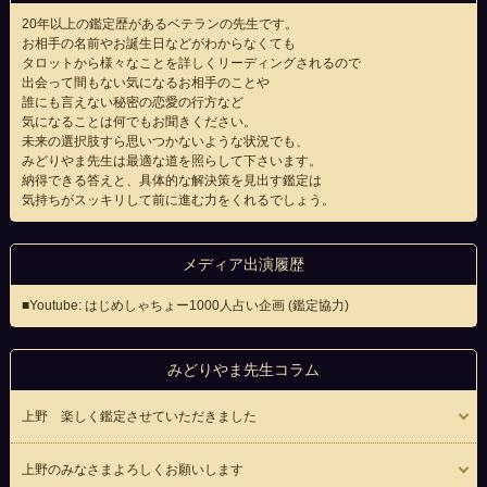
20年以上の鑑定歴があるベテランの先生です。
お相手の名前やお誕生日などがわからなくても
タロットから様々なことを詳しくリーディングされるので
出会って間もない気になるお相手のことや
誰にも言えない秘密の恋愛の行方など
気になることは何でもお聞きください。
未来の選択肢すら思いつかないような状況でも、
みどりやま先生は最適な道を照らして下さいます。
納得できる答えと、具体的な解決策を見出す鑑定は
気持ちがスッキリして前に進む力をくれるでしょう。
メディア出演履歴
■Youtube: はじめしゃちょー1000人占い企画 (鑑定協力)
みどりやま先生コラム
上野 楽しく鑑定させていただきました
上野のみなさまよろしくお願いします