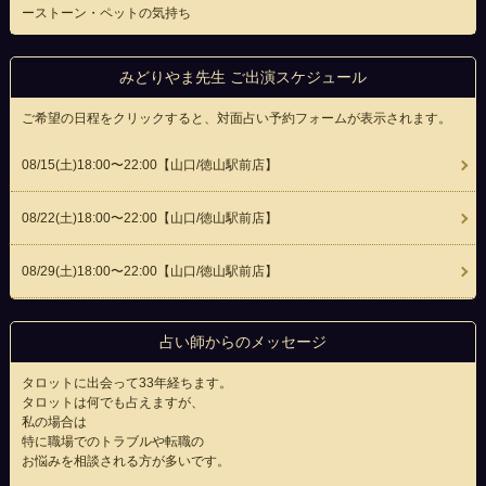
ーストーン・ペットの気持ち
みどりやま先生 ご出演スケジュール
ご希望の日程をクリックすると、対面占い予約フォームが表示されます。
08/15(
土
)18:00〜22:00
【山口/徳山駅前店】
08/22(
土
)18:00〜22:00
【山口/徳山駅前店】
08/29(
土
)18:00〜22:00
【山口/徳山駅前店】
占い師からのメッセージ
タロットに出会って33年経ちます。
タロットは何でも占えますが、
私の場合は
特に職場でのトラブルや転職の
お悩みを相談される方が多いです。