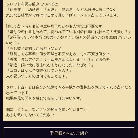
タロットを読み解きについては
「仕事運」「恋愛運」「金運」「健康運」など大雑把な感じでOK
気になる結果がでればそこから掘り下げてドンドン占っていきます。
詳しく占う時も名前や生年月日などの個人情報は不要です。
「嫌な今の仕事を辞めて、誘われてている別の仕事に代わって大丈夫か？」
「w不倫していて本当に彼の事が好きだ。彼との関係をこのまま続けていい
のか？」
「もし彼と結婚したらどうなる？」
「経営してる事業に何か漠然と不安がある。その不安は何か？」
「将来、僕はアイスクリーム屋さんになれますか？」子供の夢
「最近、飼い犬に咬まれるようになった。なぜか？」
「コロナはなんで沈静化しているの？」
人が思いつくものは何でも占えます。
タロット占いとは自分が想像できる事以外の選択肢を教えてくれる占いだと
思っています。
結果を見て閃きを感じてもらえれば幸いです。
側に「道くん」などナゾの呪具を置いていますが、
あまり気にしないでください。
千里眼からのご紹介