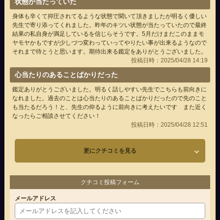
状態が当たっていた
身体も辛くて抑圧されてるような状態で聞いて頂きましたが明るく優しい
先生で寄り添ってくれました。昨年のキツい状態が当たっていたので最終
結果の私自身が満足しているを信じらそうです。5月だけまだこのままモ
ヤモヤかもですが少しづつ変わっていってやりたい事が出来るようなので
それまで待とうと思います。期待出来る鑑定をありがとうございました。
投稿日時：2025/04/28 14:19
心当たりのあることばかりだった
鑑定ありがとうございました。明るく話しやすい先生でこちらも前向きに
なれました。過去のことは心当たりのあることばかりだったので先のこと
も当たるだろう！と、先生の仰るように前向きに考えたいです また近く
なったらご相談させてください！
投稿日時：2025/04/28 12:51
更にクチコミを見る
クチコミ投稿フォーム
メールアドレス