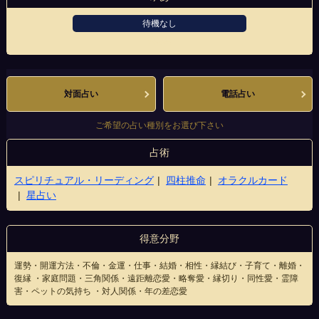
待機なし
天神店
対面占い
電話占い
ご希望の占い種別をお選び下さい
占術
スピリチュアル・リーディング
四柱推命
オラクルカード
星占い
得意分野
運勢・開運方法・不倫・金運・仕事・結婚・相性・縁結び・子育て・離婚・
復縁 ・家庭問題・三角関係・遠距離恋愛・略奪愛・縁切り・同性愛・霊障
害・ペットの気持ち ・対人関係・年の差恋愛