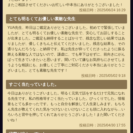
またご相談させてください♪お忙しい中本当にありがとうございました！
投稿日時：2025/06/24 16:29
とても明るくてお優しい素敵な先生
YUA先生、昨日はご鑑定ありがとうございました。初めてで緊張していま
したが、とても明るくてお優しい素敵な先生で、安心してお話しすること
が出来ました。ご鑑定も納得することばかりで、残念な悲しい結果ではあ
りましたが、優しくきちんと伝えてくださいました。残念な結果も、その
通りなんだろうな…と納得です。私は先生が仰ってくださったように振る
舞える素敵な人ではないので、謙虚に、でも卑下はせずに、前向きにがん
ばって生きていきたいと思います。聞いていて嫌なお気持ちにさせてしま
うような相談にも、お優しくご丁寧にご対応くださり本当にありがとうご
ざいました。とても素敵な先生です！
投稿日時：2025/05/02 9:18
すごく当たっていました。
今日はありがとうございました。明るく元気で話をするだけで元気になれ
る先生です。私の性格等すごく当たっていました。びっくりでした。情報
量もとても多かったです。もっと自分を解放して人生楽しみます。もちろ
ん先生が教えてくれた気をつけないといけないことも頭に入れながら…い
ろいろと背中を押してくれてありがとうございました！また聞いてくださ
いね！
投稿日時：2025/04/30 17:55