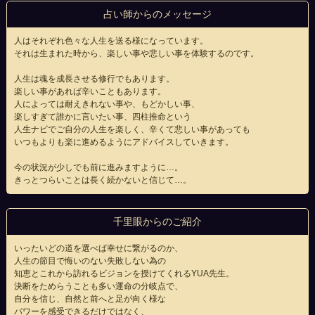
占い師からのメッセージ
人はそれぞれ色々な人生を送る様になっています。
それは生まれた時から、楽しい事や悲しい事を体験するのです。
人生は魂を成長させる修行でもあります。
楽しい事があれば辛いこともあります。
人によっては耐えきれない事や、もどかしい事、
楽しすぎて誰かに言いたい事、四柱推命という
人生ナビでご自分の人生を楽しく、辛くて悲しい事があっても
いつもよりも楽に進めるようにアドバイスしていきます。
今の状況が少しでも前に進みますように…。
きっとつらいことは長く続かないと信じて…。
千里眼からのご紹介
いったいどの道を選べば幸せに繋がるのか、
人生の節目で悔いのない失敗しない為の
知恵とこれから訪れるビジョンを授けてくれるYUA先生。
決断をためらうことも多い運命の分岐点で、
自分を信じ、自然と前へと足が向く様な
パワーを感受できるだけではなく、