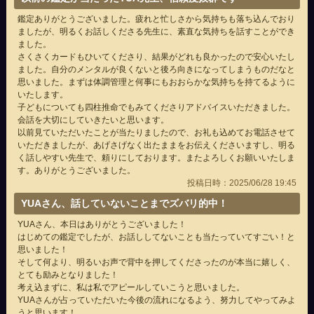
鑑定ありがとうございました。疲れと忙しさから気持ちも落ち込んでおり
ましたが、明るくお話しくださる先生に、素直な気持ちを話すことができ
ました。
さくさくカードもひいてくださり、結果がどれも良かったので安心いたし
ました。自分のメンタルが良くないと後ろ向きになってしまうものだなと
思いました。まずは体調管理と何事にもおおらかな気持ちを持てるように
いたします。
子どもについても四柱推命でもみてくださりアドバイスいただきました。
会話を大切にしていきたいと思います。
以前見ていただいたことが当たりましたので、お礼も込めてお電話させて
いただきましたが、あげさげなく出たままをお伝えくださいますし、明る
く話しやすい先生で、頼りにしております。またよろしくお願いいたしま
す。ありがとうございました。
投稿日時：2025/06/28 19:45
YUAさん、話していないことまでズバリ的中！
YUAさん、本日はありがとうございました！
はじめての鑑定でしたが、お話ししてないことも当たっていてすごい！と
思いました！
そして何より、明るいお声で背中を押してくださったのが本当に嬉しく、
とても励みとなりました！
考え込まずに、私は私でアピールしていこうと思いました。
YUAさんが占っていただいた今後の流れになるよう、努力してやってみよ
うと思います！