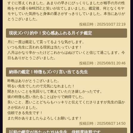
すぐに答えくれました。あまりの早さにびっくりしましたが相手の方の性
格をその通り&#8252;と笑いが出てしまいました。鑑定後、何となくモヤ
モヤしていた気持ちと身体の重さがすっきりしていました。本当にありが
とうございました。
投稿日時：2025/10/27 22:19
現状ズバリ的中！安心感あふれる月イチ鑑定
月に一度は鑑定して貰ってるような気がします。
いつも先生に言われる現状は当たっています！
八月はかなり辛かったけどこれからはぬけていくと信じて過ごします。今
日もありがとうございました。
投稿日時：2025/08/31 20:46
納得の鑑定！特徴もズバリ言い当てる先生
昨晩はありがとうございました。
明るい先生でしたので元気になれました！
聞きたいことを先回りして教えていただき嬉しかったです。
彼の特徴も思い当たることばかりで納得でした。
良いこと、悪いことどちらもハッキリと伝えてくださりますが先生の温か
さが伝わりました。
信頼できる先生です！
また何かありましたらよろしくお願いします！
投稿日時：2025/08/27 14:50
以前の鑑定が当たったYUA先生、信頼度抜群です