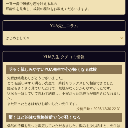
一喜一憂で難解な恋を叶える為の
可能性を見出し、成就の秘訣をお教えくださいますよ。
YUA先生コラム
はじめまして♫
YUA先生 クチコミ情報
明るく親しみやすいYUA先生で心が軽くなる体験
先程は鑑定ありがとうございました。
とても話しやすく明るい先生で、終始リラックスして相談できました
鑑定もさくさく見ていただけて、無駄がなく分かりやすかったです。
状況も一致していて思わず納得し、不安だった気持ちが前向きになれまし
た。
また迷ったときはぜひお願いしたい先生です。
投稿日時：2025/12/30 22:31
驚くほど的確な性格診断で心が軽くなる
偶然の待機を見つけ鑑定していただきました。悩みを少し話すと、先生は