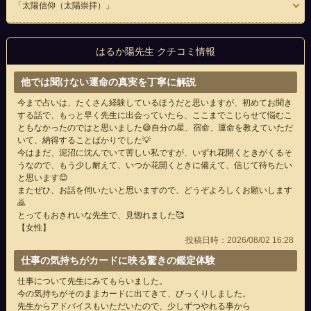
「太陽信仰（太陽崇拝）」
はるか陽先生 クチコミ情報
他では聞けない運命の真実を丁寧に解説
今まで占いは、たくさん経験しているほうだと思いますが、初めてお聞き
する話で、もっと早く先生に出会っていたら、ここまでこじらせて悩むこ
ともなかったのではと思いました😅自分の星、宿命、運命を教えていただ
いて、納得することばかりでした💡
今はまだ、泥沼に沈んでいて苦しい私ですが、いずれ花開くときがくるそ
うなので、もう少し耐えて、いつか花開くときに備えて、信じて待ちたい
と思います😊
またぜひ、お話を伺いたいと思いますので、どうぞよろしくお願いします
🙇
とってもおきれいな先生で、見惚れました🥰
【女性】
投稿日時：2026/08/02 16:28
仕事の気持ちがカードに映る驚きの鑑定体験
仕事について先生にみてもらいました。
今の気持ちがそのままカードに出てきて、びっくりしました。
先生からアドバイスもいただいたので、少しずつやれる事から