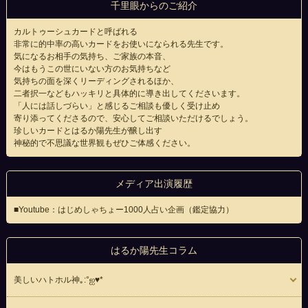
千里眼からのご紹介
カルトゥーシュカードと呼ばれる
非常に的中率の高いカードをお使いになられる先生です。
気になるお相手の気持ち、ご家族の本音、
今はもうこの世にいない方のお気持ちなど
気持ちの面を深くリーディングされるほか、
二者択一などもハッキリと具体的に導き出してくださいます。
「人には話しづらい」と感じるご相談も優しく受け止め
寄り添ってくださるので、安心してご相談いただけるでしょう。
珍しいカードとはるか陽先生が醸し出す
神秘的で不思議な世界観もぜひご体感ください。
メディア出演履歴
■Youtube：はじめしゃちょー1000人占い企画（鑑定協力）
はるか陽先生コラム
美しいハトホル神｡:°ஐ♥*