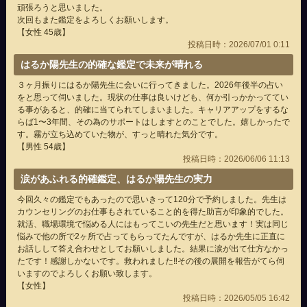
頑張ろうと思いました。
次回もまた鑑定をよろしくお願いします。
【女性 45歳】
投稿日時：2026/07/01 0:11
はるか陽先生の的確な鑑定で未来が晴れる
３ヶ月振りにはるか陽先生に会いに行ってきました。2026年後半の占い
をと思って伺いました。現状の仕事は良いけども、何か引っかかっててい
る事があると、的確に当てられてしまいました。キャリアアップをするな
らば1〜3年間、その為のサポートはしますとのことでした。嬉しかったで
す。霧が立ち込めていた物が、すっと晴れた気分です。
【男性 54歳】
投稿日時：2026/06/06 11:13
涙があふれる的確鑑定、はるか陽先生の実力
今回久々の鑑定でもあったので思いきって120分で予約しました。先生は
カウンセリングのお仕事もされていること的を得た助言が印象的でした。
就活、職場環境で悩める人にはもってこいの先生だと思います！実は同じ
悩みで他の所で2ヶ所で占ってもらってたんですが、はるか先生に正直に
お話しして答え合わせとしてお願いしました。結果に涙が出て仕方なかっ
たです！感謝しかないです。救われました‼️その後の展開を報告がてら伺
いますのでよろしくお願い致します。
【女性】
投稿日時：2026/05/05 16:42