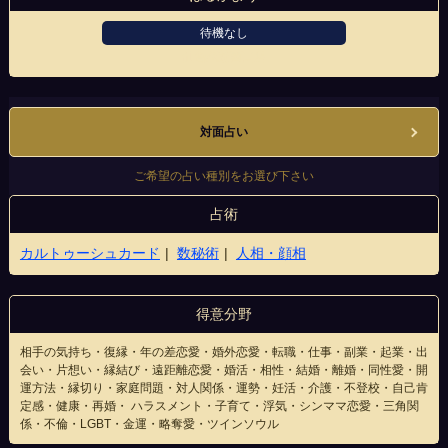
待機なし
仙台駅前西口店
対面占い
ご希望の占い種別をお選び下さい
占術
カルトゥーシュカード
数秘術
人相・顔相
得意分野
相手の気持ち・復縁・年の差恋愛・婚外恋愛・転職・仕事・副業・起業・出
会い・片想い・縁結び・遠距離恋愛・婚活・相性・結婚・離婚・同性愛・開
運方法・縁切り・家庭問題・対人関係・運勢・妊活・介護・不登校・自己肯
定感・健康・再婚・ ハラスメント・子育て・浮気・シンママ恋愛・三角関
係・不倫・LGBT・金運・略奪愛・ツインソウル