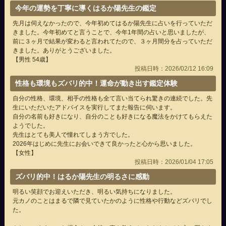
今年の運勢を丁寧に導くはるか陽先生の鑑定
先月は伺えなかったので、今年初めてはるか陽先生に占いを行っていただ
きました。今年初めてと言うことで、今年1年間の占いと思いましたが、
前に３ヶ月で結果が変わると言われてたので、３ヶ月間分を占っていただ
きました。ありがとうございました。
【男性 54歳】
投稿日時：2026/02/12 16:09
性格も環境もズバリ的中！運命が動き出す鑑定体験
自分の性格、環境、相手の性格も全て言い当てられ驚きの連続でした。先
生にいただいたアドバイスを実行してまた報告に伺います。
自分の名前も好きになり、自分のことも好きになる魔法をかけてもらえた
ようでした。
先生はとても美人で憧れてしまう方でした。
2026年はじめに先生にお会いできて良かったと心から思いました。
【女性】
投稿日時：2026/01/04 17:05
ズバリ的中！はるか陽先生の明るさに感動
明るい笑顔でお迎えいただき、明るい気持ちになりました。
元カノのことはまるで隣で見ていたかのように性格や行動などズバリでし
た。