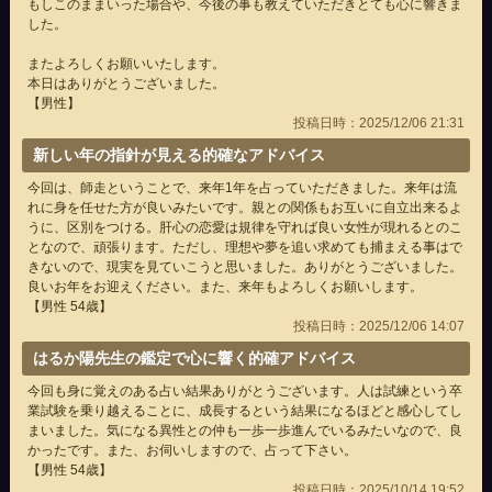
もしこのままいった場合や、今後の事も教えていただきとても心に響きま
した。
またよろしくお願いいたします。
本日はありがとうございました。
【男性】
投稿日時：2025/12/06 21:31
新しい年の指針が見える的確なアドバイス
今回は、師走ということで、来年1年を占っていただきました。来年は流
れに身を任せた方が良いみたいです。親との関係もお互いに自立出来るよ
うに、区別をつける。肝心の恋愛は規律を守れば良い女性が現れるとのこ
となので、頑張ります。ただし、理想や夢を追い求めても捕まえる事はで
きないので、現実を見ていこうと思いました。ありがとうございました。
良いお年をお迎えください。また、来年もよろしくお願いします。
【男性 54歳】
投稿日時：2025/12/06 14:07
はるか陽先生の鑑定で心に響く的確アドバイス
今回も身に覚えのある占い結果ありがとうございます。人は試練という卒
業試験を乗り越えることに、成長するという結果になるほどと感心してし
まいました。気になる異性との仲も一歩一歩進んでいるみたいなので、良
かったです。また、お伺いしますので、占って下さい。
【男性 54歳】
投稿日時：2025/10/14 19:52