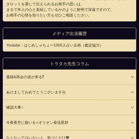
タロットを通じて伝えられるお相手の思いは、
まるで本人の心と直結しているかのように鮮明で深遠ですので、
お相手の心情を知りたい方もぜひご相談ください。
メディア出演履歴
Youtube：はじめしゃちょー1000人占い企画（鑑定協力）
トラタカ先生コラム
復縁&再会の波が来る⁉︎
あけましておめでとうございます㊗️
確認大事✨
今夜夜空に願いを⭐️オリオン座流星群
なくなってはいないよ、気づくだけ💖