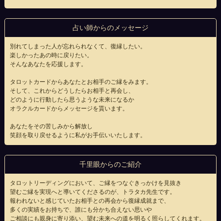
占い師からのメッセージ
別れてしまった人が忘れられなくて、復縁したい。
楽しかったあの時に戻りたい。
そんなあなたを応援します。
タロットカードからあなたとお相手のご縁をみます。
そして、これからどうしたらお相手と再会し、
どのように行動したら思うような未来になるか
オラクルカードからメッセージを貰います。
あなたをその苦しみから解放し
笑顔を取り戻せるように私がお手伝いいたします。
千里眼からのご紹介
タロットリーディングにおいて、ご縁をつなぐきっかけを見抜き
望むご縁を実現へと導いてくださるのが、トラタカ先生です。
報われないと感じていたお相手との再会から復縁成就まで、
多くの実績をお持ちで、誰にも分かち合えない思いや
ご相談にも親身に寄り添い、望む未来への道を明るく照らしてくれます。