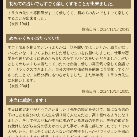
初めての占いでもすごく楽しくすることが出来ました。
トラタカ先生の雰囲気がすごく優しくて、初めての占いでもすごく楽しく
することが出来ました。
【女性 19歳】
投稿日時：2024/11/17 20:43
めちゃくちゃ当たっていた
すごく悩みを抱えてというよりかは、話を聞いてほしいとか、助言が欲し
いみたいな、すごくふわふわした感じで占いをお願いしました。仕事や恋
愛を今後どのように進めたら良いのかアドバイスをいただきました。占い
としてめちゃくちゃ当たっていたのは勿論、優しい雰囲気で楽しく会話で
き、リラックスできました。自分の性格や価値観を的確に言語化してくだ
さったことで、自己分析にもつながりました。また半年後、トラタカ先生
にお願いします。
【女性 23歳】
投稿日時：2024/10/14 10:05
本当に感謝します！
本日は鑑定ありがとうございました！先生の鑑定を受けて、気になる男の
子のことも自分の力で人生を切り開く人なんだと、高く観れるようになり
ました。そして何より私が本当に求めている運命の男性も、先生の鑑定を
お受けしながら自分の答えが出てきた事が、本当に嬉しかったです！その
人がいたら、他は全く目に入らない位の男性をしっかりヴィジョンを固め