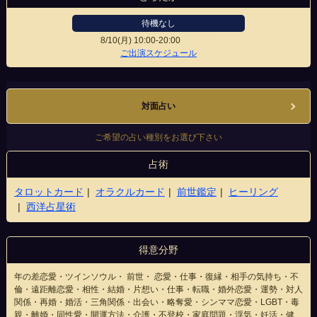
待機なし
8/10(月)
10:00-20:00
表参道店
ご出演スケジュール
対面占い
ご希望の占い種別をお選び下さい
占術
タロットカード
オラクルカード
前世鑑定
ヒーリング
西洋占星術
得意分野
年の差恋愛・ツインソウル・ 前世・ 恋愛・仕事・復縁・相手の気持ち・不
倫・遠距離恋愛・相性・結婚・片想い・仕事・転職・婚外恋愛・運勢・対人
関係・再婚・婚活・三角関係・出会い・略奪愛・シンママ恋愛・LGBT・毒
親・離婚・同性愛・開運方法・介護・不登校・家庭問題・浮気・妊活・健