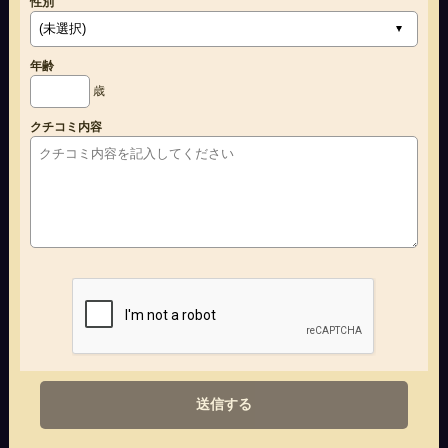
性別
年齢
歳
クチコミ内容
送信する