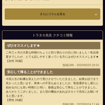
さらにコラムを見る
トラタカ先生 クチコミ情報
ぜひオススメします★
二年三ヶ月の大変な時期のちょうど切り替わりの日に伺いました！私自身
驚きでしたが、とても話しやすく迷っている方にはぜひオススメします★
【女性 30歳】
投稿日時：2025/05/25 20:52
安心して帰ることができました
今回人生の転機を迎えたので受けさせていただきました。結果お話できて
良かったと思います。将来への不安もありましたが、取捨選択をし新たに
始めるのにも良い時期だと伺い、最後は安心して帰ることができました。
ありがとうございました。また別の機会があればタカトラ先生にお願いす
ると思います。
【男性 28歳】
投稿日時：2025/03/14 11:44