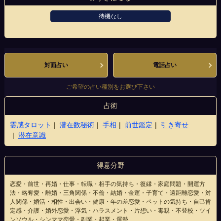
待機なし
アメリカ村店4階
対面占い
電話占い
ご希望の占い種別をお選び下さい
占術
霊感タロット
潜在数秘術
手相
前世鑑定
引き寄せ
潜在意識
得意分野
恋愛・前世・再婚・仕事・転職・相手の気持ち・復縁・家庭問題・開運方
法・略奪愛・離婚・三角関係・不倫・結婚・金運・子育て・遠距離恋愛・対
人関係・婚活・相性・出会い・健康・年の差恋愛・ペットの気持ち・自己肯
定感・介護・婚外恋愛・浮気・ハラスメント・片想い・毒親・不登校・ツイ
ンソウル・シンママ恋愛・副業・起業・運勢