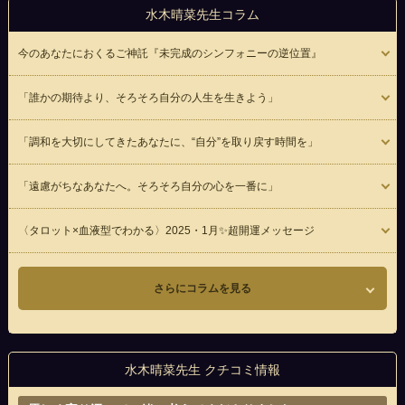
水木晴菜先生コラム
今のあなたにおくるご神託『未完成のシンフォニーの逆位置』
「誰かの期待より、そろそろ自分の人生を生きよう」
「調和を大切にしてきたあなたに、“自分”を取り戻す時間を」
「遠慮がちなあなたへ。そろそろ自分の心を一番に」
〈タロット×血液型でわかる〉2025・1月✨超開運メッセージ
さらにコラムを見る
水木晴菜先生 クチコミ情報