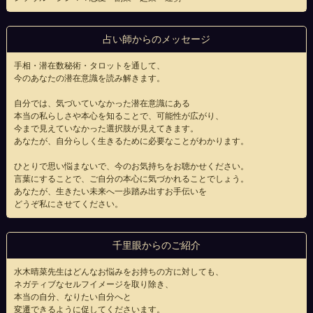
占い師からのメッセージ
手相・潜在数秘術・タロットを通して、
今のあなたの潜在意識を読み解きます。
自分では、気づいていなかった潜在意識にある
本当の私らしさや本心を知ることで、可能性が広がり、
今まで見えていなかった選択肢が見えてきます。
あなたが、自分らしく生きるために必要なことがわかります。
ひとりで思い悩まないで、今のお気持ちをお聴かせください。
言葉にすることで、ご自分の本心に気づかれることでしょう。
あなたが、生きたい未来へ一歩踏み出すお手伝いを
どうぞ私にさせてください。
千里眼からのご紹介
水木晴菜先生はどんなお悩みをお持ちの方に対しても、
ネガティブなセルフイメージを取り除き、
本当の自分、なりたい自分へと
変遷できるように促してくださいます。