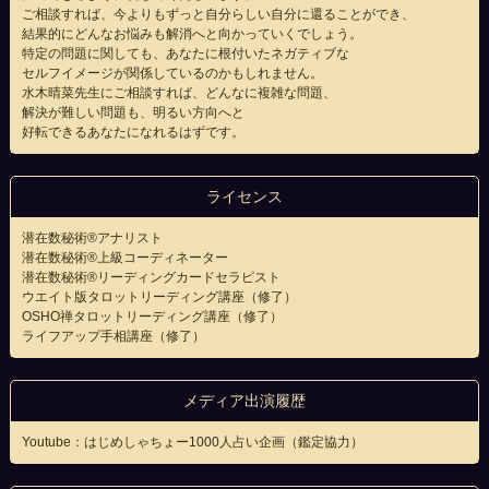
ご相談すれば、今よりもずっと自分らしい自分に還ることができ、
結果的にどんなお悩みも解消へと向かっていくでしょう。
特定の問題に関しても、あなたに根付いたネガティブな
セルフイメージが関係しているのかもしれません。
水木晴菜先生にご相談すれば、どんなに複雑な問題、
解決が難しい問題も、明るい方向へと
好転できるあなたになれるはずです。
ライセンス
潜在数秘術®アナリスト
潜在数秘術®上級コーディネーター
潜在数秘術®リーディングカードセラピスト
ウエイト版タロットリーディング講座（修了）
OSHO禅タロットリーディング講座（修了）
ライフアップ手相講座（修了）
メディア出演履歴
Youtube：はじめしゃちょー1000人占い企画（鑑定協力）