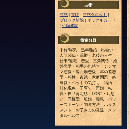
占術
霊感
|
霊聴
|
霊感タロット
|
ブロック解除
|
オラクルカード
|
心願成就
得意分野
不倫/浮気・熟年離婚・出会い・
人間関係・躁鬱・老後の人生・
仕事/適職・恋愛・三角関係・婚
外恋愛・相手の気持ち・シンマ
マ恋愛・遠距離恋愛・年の差恋
愛・相性・復縁・家庭問題・略
奪愛・ペットの気持ち・結婚・
蛙化現象・子育て・再婚・転
職・自己肯定感・LGBT・片想
い・同性愛・離婚・毒親・パワ
ーストーン・開運方法・ハラス
メント・お子さまの発達・メン
タルヘルス