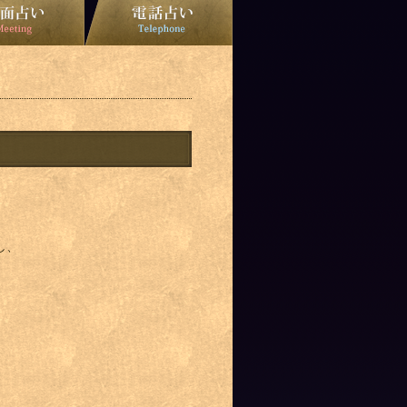
し、
。
。