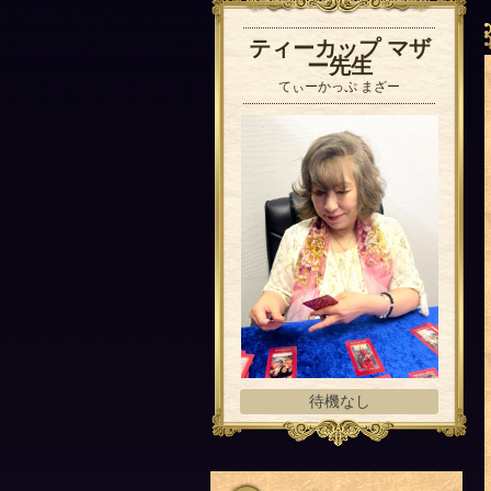
ティーカップ マザ
ー先生
てぃーかっぷ まざー
待機なし