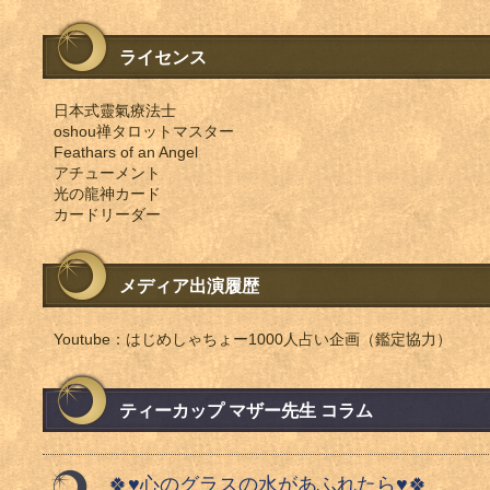
ライセンス
日本式靈氣療法士
oshou禅タロットマスター
Feathars of an Angel
アチューメント
光の龍神カード
カードリーダー
メディア出演履歴
Youtube：はじめしゃちょー1000人占い企画（鑑定協力）
ティーカップ マザー先生 コラム
🍀♥️心のグラスの水があふれたら♥️🍀