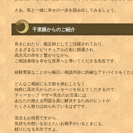
さあ、私と一緒に幸せの一歩を踏み出してみましょう。
千里眼からのご紹介
長きにわたり、鑑定師としてご活躍されており、
さまざまなスピリチュアル占術に精通され、
高次元の存在と繋がりながら、
ご相談者様を幸せな世界へと導いてくださる先生です。
経験豊富なことから幅広い相談内容に的確なアドバイスをくだ
どんなご相談にも主観を挟むことなく、
純粋に高次元からのメッセージを伝えてくださるので、
ティーカップ マザー先生のお言葉には
あなたの抱える問題を真に解決するためのヒントが
たくさん散りばめられているはずです。
送念もお得意ですから、
気持ちや想いを伝えたいお相手がいるときにも、
頼りになる先生ですよ。