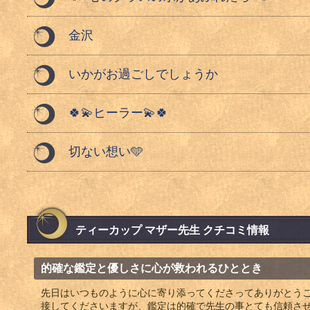
金沢
いかがお過ごしでしょうか
🍀💫ヒーラー💫🍀
切ない想い🩵
ティーカップ マザー先生 クチコミ情報
的確な鑑定と優しさに心が救われるひととき
先日はいつものように心に寄り添ってくださってありがとう
接してくださいますが、鑑定は的確で先生の事とても信頼さ