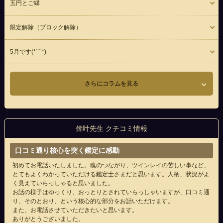
五円とご縁
限定解除（ブロック解除）
5月です(*´˘`*)
さらにコラムを見る
倖叶先生 クチコミ情報
口コミ通り核心を突く鑑定に感動
初めてお電話いたしました。魂のつながり、ツインレイの苦しい事など、
とてもよくわかっていただける鑑定士さまだと思います。人柄、状況がよ
く見えていらっしゃると思いました。
お話の様子はゆっくり、おっとりとされていらっしゃいますが、口コミ通
り、そのとおり、という核心的な部分をお話いただけます。
また、お電話させていただきたいと思います。
ありがとうございました。