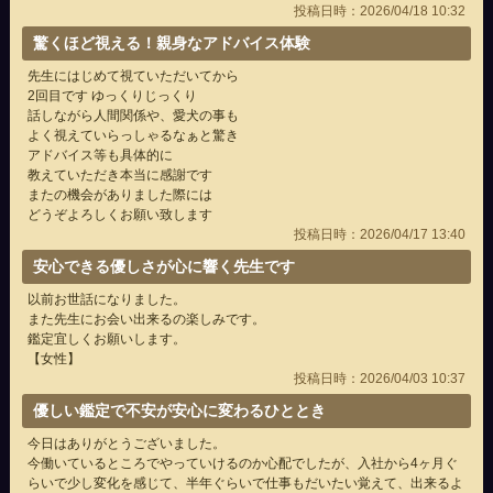
投稿日時：2026/04/18 10:32
驚くほど視える！親身なアドバイス体験
先生にはじめて視ていただいてから
2回目です ゆっくりじっくり
話しながら人間関係や、愛犬の事も
よく視えていらっしゃるなぁと驚き
アドバイス等も具体的に
教えていただき本当に感謝です
またの機会がありました際には
どうぞよろしくお願い致します
投稿日時：2026/04/17 13:40
安心できる優しさが心に響く先生です
以前お世話になりました。
また先生にお会い出来るの楽しみです。
鑑定宜しくお願いします。
【女性】
投稿日時：2026/04/03 10:37
優しい鑑定で不安が安心に変わるひととき
今日はありがとうございました。
今働いているところでやっていけるのか心配でしたが、入社から4ヶ月ぐ
らいで少し変化を感じて、半年ぐらいで仕事もだいたい覚えて、出来るよ