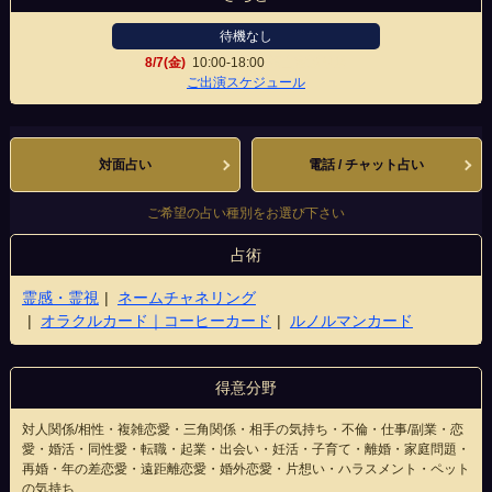
待機なし
8/7(金)
10:00-18:00
福山宮通り店
ご出演スケジュール
対面占い
電話 / チャット占い
ご希望の占い種別をお選び下さい
占術
霊感・霊視
ネームチャネリング
オラクルカード｜コーヒーカード
ルノルマンカード
得意分野
対人関係/相性・複雑恋愛・三角関係・相手の気持ち・不倫・仕事/副業・恋
愛・婚活・同性愛・転職・起業・出会い・妊活・子育て・離婚・家庭問題・
再婚・年の差恋愛・遠距離恋愛・婚外恋愛・片想い・ハラスメント・ペット
の気持ち