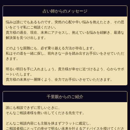
占い師からのメッセージ
悩みは誰にでもあるものです。突然の心配や辛い悩みを抱えたとき、その思
いをどうぞ私にご相談ください。
貴方様の過去、現在、未来にアクセスし、抱えている悩みを紐解き、最適な
解決策を見つけ出します。
どのような困難にも、必ず乗り越える方法が存在します。
私はその道を一緒に探し、前向きな一歩を踏み出すお手伝いをさせていただ
きます。
明るい明日を手に入れましょう。貴方様が幸せに近づけるよう、心からサポ
ートいたします。
貴方様の未来が一層輝くよう、全力でお手伝いさせていただきます。
千里眼からのご紹介
誰にも相談できずに苦しいときに、
そんなご相談者様を救い出してくださる先生です。
どんなご相談内容にも主観を挟まずフラットに鑑定し、
ご相談者様にとっての幸せで明るい未来を叶えるアドバイスを授けてくださ