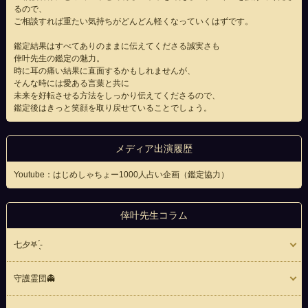
るので、
ご相談すれば重たい気持ちがどんどん軽くなっていくはずです。
鑑定結果はすべてありのままに伝えてくださる誠実さも
倖叶先生の鑑定の魅力。
時に耳の痛い結果に直面するかもしれませんが、
そんな時には愛ある言葉と共に
未来を好転させる方法をしっかり伝えてくださるので、
鑑定後はきっと笑顔を取り戻せていることでしょう。
メディア出演履歴
Youtube：はじめしゃちょー1000人占い企画（鑑定協力）
倖叶先生コラム
七夕‎‎𖤐 ̖́-‬
守護霊団👻