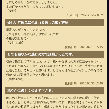
うになるみたいなのでホッとしました。
また何かあったら、よろしくお願いします。
【女性】
投稿日時：2025/08/09 0:52
優しい雰囲気に包まれる癒しの鑑定体験
鑑定ありがとうございました。
とても優しい感じで話しやすかったです。
今後が楽しみです。
【女性 21歳】
投稿日時：2025/07/11 15:15
とても穏やかな感じの方で話易かったです。
初めて鑑定して頂きました。とても穏やかな感じの方で話易かったです。
これからの事なので当たっているかはまだわかりませんが、先生の言われ
た通りに動いてみようと思います。しばらくは岡山がメインとの事なので
何かあれば是非伺いたいと思います。
【男性 42歳】
投稿日時：2025/05/30 12:48
穏やかに優しく伝えて下さる。
はじめて行きました。他の方の口コミにあるように穏やかに優しく伝えて
下さる。おっとりした口調で話しやすいです。名前を書きそこから読み取
られ自分の相談事にはっきり伝えていただけました！また聞きたい話した