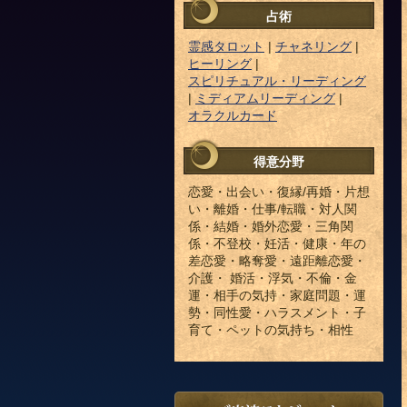
占術
霊感タロット
|
チャネリング
|
ヒーリング
|
スピリチュアル・リーディング
|
ミディアムリーディング
|
オラクルカード
得意分野
恋愛・出会い・復縁/再婚・片想
い・離婚・仕事/転職・対人関
係・結婚・婚外恋愛・三角関
係・不登校・妊活・健康・年の
差恋愛・略奪愛・遠距離恋愛・
介護・ 婚活・浮気・不倫・金
運・相手の気持・家庭問題・運
勢・同性愛・ハラスメント・子
育て・ペットの気持ち・相性