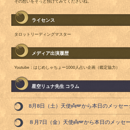
その想いをそっと預けてみてくださいね。
ライセンス
タロットリーディングマスター
メディア出演履歴
Youtube：はじめしゃちょー1000人占い企画（鑑定協力）
星空リュナ先生 コラム
8月8日（土）天使👼🪽から本日のメッセー
８月7日（金）天使👼🪽から本日のメッセー