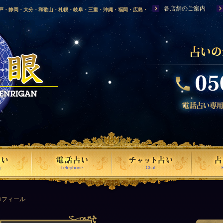
各店舗のご案内
神戸・静岡・大分・和歌山・札幌・岐阜・三重・沖縄・福岡・広島・
福島・岩手・高知・熊本・群馬・滋賀・福井・仙台・山口・宮崎・山
・富山・新潟・秋田・青森・島根に店舗を構える、口コミで評判の人
ロフィール