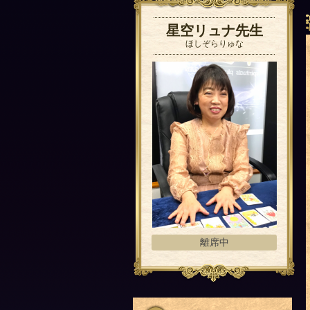
星空リュナ先生
ほしぞらりゅな
離席中