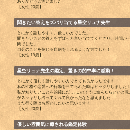
ありがとうございました
【女性 20歳】
聞きたい答えをズバリ当てる星空リュナ先生
とにかく話しやすく、優しい方でした。
聞きたいことの答えをずばっと言い当ててくださり、時間が
間でした。
自分のことを信じる自信をくれるような方でした！
【女性 19歳】
星空リュナ先生の鑑定、驚きの的中率に感動！
とにかく優しく話しやすい方でとても良かったです!!
私の性格や恋愛への行動を当てられた時はビックリしました
私が知りたいことを的確にだし､このように進んだらいいと教
がスッキリし占ってくれて良かったなと思えました
また行く際はお願いしたいと思います！
【女性 20歳】
優しい雰囲気に癒される鑑定体験