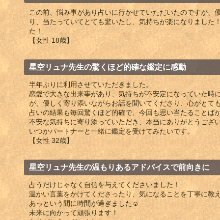
この前、悩み事があり占いに行かせていただいたのですが、
り、当たっていてとても驚いたし、気持ちが楽になりました
た！
【女性 18歳】
星空リュナ先生の驚くほど的確な鑑定に感動
半年ぶりに利用させていただきました。
恋愛で大きな出来事があり、気持ちが不安定になっていた時
が、優しく寄り添いながらお話を聞いてくださり、心がとて
占いの結果も毎回驚くほど的確で、今回も思い当たることば
不安な気持ちに寄り添っていただき、本当にありがとうござ
いつかパートナーと一緒に鑑定を受けてみたいです。
【女性 32歳】
星空リュナ先生の温もりあるアドバイスで前向きに
占うだけじゃなく自信を与えてくださいました！
温かい言葉をかけてくださったり、気になることを丁寧に教
あっという間に時間が過ぎました☺️
未来に向かって頑張ります！