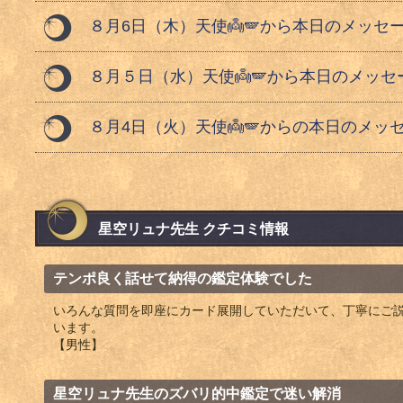
８月6日（木）天使👼🪽から本日のメッセー
８月５日（水）天使👼🪽から本日のメッセー
８月4日（火）天使👼🪽からの本日のメッセ
星空リュナ先生 クチコミ情報
テンポ良く話せて納得の鑑定体験でした
いろんな質問を即座にカード展開していただいて、丁寧にご
います。
【男性】
星空リュナ先生のズバリ的中鑑定で迷い解消