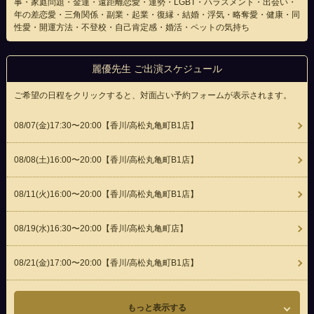
事・家庭問題・金運・遠距離恋愛・運勢・LGBT・ハラスメント・出会い・
年の差恋愛・三角関係・副業・起業・復縁・結婚・浮気・略奪愛・健康・同
性愛・開運方法・不登校・自己肯定感・婚活・ペットの気持ち
麗優先生 ご出演スケジュール
ご希望の日程をクリックすると、対面占い予約フォームが表示されます。
08/07(
金
)17:30〜20:00
【香川/高松丸亀町B1店】
08/08(
土
)16:00〜20:00
【香川/高松丸亀町B1店】
08/11(
火
)16:00〜20:00
【香川/高松丸亀町B1店】
08/19(
水
)16:30〜20:00
【香川/高松丸亀町店】
08/21(
金
)17:00〜20:00
【香川/高松丸亀町B1店】
もっと表示する