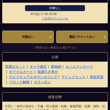
待機なし
8/7(金)
17:30-20:00
高松丸亀町B1店
ご出演スケジュール
対面占い
電話 / チャット占い
ご希望の占い種別をお選び下さい
占術
霊感タロット
オーラ鑑定
数秘術
ルノルマンカード
オラクルカード
強運引き寄せ
スピリチュアルカウンセリング
マインドセット
潜在意識
ブロック解除
カラー占い
得意分野
片思い・相手の気持ち・不倫・対人関係・転職・家庭問題・恋愛・相性・仕