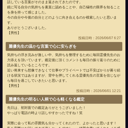
話している言葉がそのまま返されてきたのです。
鏡に写る自分の気持ちを素直に認めることや、自己犠牲の限界を知ること
を身を持って感じました。
今の自分や今後の自分とどのように向き合えるのか模索したいと思いま
す。
ありがとうございました。
【男性】
投稿日時：2026/06/07 6:27
麗優先生の温かな言葉で心に安らぎを
気持ちの浮き沈みが激しい中、気持ちを整理するために毎回霊優先生のお
力添えを頂いています。鑑定後に頂くコメントも毎日の振り返りのために
読み返しているところです。
近い将来すら想像できなくて仕事やプライベートでは不安ばかりが募り続
ける状況ではありますが、背中を押してくれる霊優先生の言葉を信じなが
ら毎日を過ごしていきたいと思います。
【男性】
投稿日時：2026/06/01 12:21
麗優先生の明るい人柄で心も軽くなる鑑定
先日は、初対面での鑑定ありがとうございました！
やっぱり電話の時より話しやすかったですね！笑
実際に会って私の雰囲気も分かってくれたので、よかったと思います！