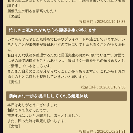
私も実際にお話しできて楽しかったですし、一緒懸命書いてくれたメモ感
謝です！
麗優先生の明るさ最高でした！
【35歳】
投稿日時：2026/05/19 18:37
忙しさに流されがちな心を麗優先生が整えます
いつもモヤモヤした気持ちで仕事やプライベートを過ごしていますが、い
ろんなことが出来事が毎日ありすぎて家にいても落ち着くことがありませ
ん。
私はそんな状況を整理するために霊優先生のお力を頂いています。対面で
はその場で納得することもありつつ、毎回頂く手紙を生活の振り返りとし
て活用しているところです。
まだまだ自分のことが分からなくことが多々ありますが、これからもお力
添えのもと気持ちを整理していきたいと思います。
【男性】
投稿日時：2026/05/16 9:30
前向きな一歩を後押ししてくれる鑑定体験
本日はありがとうございました。
相談できて良かったです。
前進すればよいとお聞きし、ほっとしました。
また、困った時は鑑定お願いします。
【女性】
投稿日時：2026/05/02 21:31