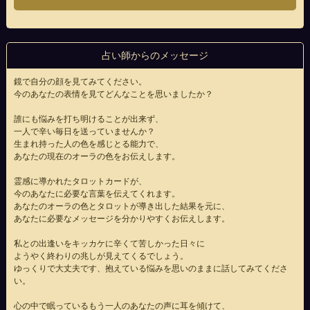
占い師からのメッセージ
鏡で自分の顔を見てみてください。
今のあなたの表情を見てどんなことを思いましたか？
誰にも悩みを打ち明けることが出来ず、
一人で辛い毎日を送っていませんか？
生まれ持った人の色を感じとる能力で、
あなたの現在のオーラの色をお伝えします。
霊感に導かれたタロットカードが、
今のあなたに必要な言葉を伝えてくれます。
あなたのオーラの色とタロットが導き出した結果を元に、
あなたに必要なメッセージを分かりやすくお伝えします。
私との出逢いをキッカケに辛くて苦しかった日々に
ようやく終わりの兆しが見えてくるでしょう。
ゆっくりで大丈夫です、抱えている悩みを思いのままに話してみてくださ
い。
心の中で眠っているもう一人のあなたの声に耳を傾けて、