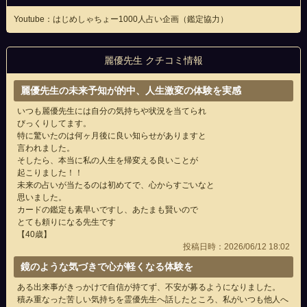
Youtube：はじめしゃちょー1000人占い企画（鑑定協力）
麗優先生 クチコミ情報
麗優先生の未来予知が的中、人生激変の体験を実感
いつも麗優先生には自分の気持ちや状況を当てられ
びっくりしてます。
特に驚いたのは何ヶ月後に良い知らせがありますと
言われました。
そしたら、本当に私の人生を帰変える良いことが
起こりました！！
未来の占いが当たるのは初めてで、心からすごいなと
思いました。
カードの鑑定も素早いですし、あたまも賢いので
とても頼りになる先生です
【40歳】
投稿日時：2026/06/12 18:02
鏡のような気づきで心が軽くなる体験を
ある出来事がきっかけで自信が持てず、不安が募るようになりました。
積み重なった苦しい気持ちを霊優先生へ話したところ、私がいつも他人へ