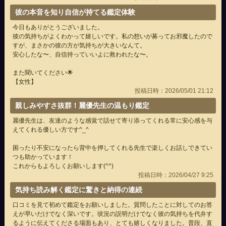
彼の本音を知り自信が持てる鑑定体験
今日もありがとうございました。
彼の気持ちがよくわかって嬉しいです。私の想いが募ってお邪魔したので
すが、まさかの彼の方が気持ちが大きいなんて。
安心したな〜、自信持っていいよに救われたな〜。
また聞いてください🌟
【女性】
投稿日時：2026/05/01 21:12
親しみやすさ抜群！麗優先生の温もり鑑定
麗優先生は、友達のような感覚で話せて寄り添ってくれる常に安心感を与
えてくれる優しい方です^_^
困ったり不安になったら背中を押してくれる先生で楽しくお話しできてい
つも助かっています！
これからもよろしくお願いします(^^)
投稿日時：2026/04/27 9:25
気持ち読み解く鑑定に驚きと納得の連続
口コミを見て初めて鑑定をお願いしました。質問したことに対してのお答
えが早いだけでなく深いです。状況の説明だけでなく彼の気持ちを代弁す
るように伝えてくださる場面もあり、とても嬉しくなりました。普段、直