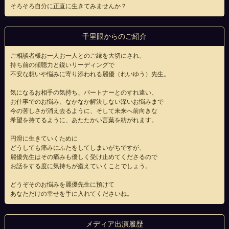
そろそろ自分に正直に生きてみませんか？
千里眼からのご紹介
ご相談者様お一人お一人とのご縁を大切にされ、
持ち前の傾聴力と鋭いリーディングで
不安な想いや悩みに寄り添われる麗優（れいゆう）先生。
気になるお相手の気持ち、パートナーとのすれ違い、
お仕事でのお悩み、なかなか解決しない深いお悩みまで
今の苦しさが消え去るように、そして未来へ前向きな
希望を持てるように、あたたかい言葉を紡がれます。
円滑に生きていくために
どうしても痛みにふたをしてしまいがちですが、
麗優先生はその痛みも優しく受け止めてくださるので
お話をする度に気持ちが癒えていくことでしょう。
どうぞそのお悩みを麗優先生に預けて
あなただけの幸せを手に入れてくださいね。
メディア出演履歴