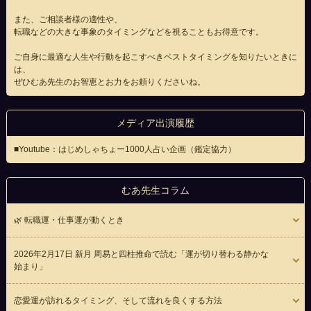
また、ご相談者様の適性や、
転職などの大きな事象のタイミングなどを視ることもお得意です。
ご自身に最適な人生や行動を起こすべきベストタイミングを知りたいときに
は、
ぜひむあ先生のお智恵とお力をお頼りくださいね。
メディア出演履歴
■Youtube：はじめしゃちょー1000人占い企画（鑑定協力）
むあ先生コラム
🌿 転職運・仕事運が動くとき
2026年2月17日 新月 周易と四柱推命で読む「運が切り替わる静かな
始まり」
恋愛運が訪れるタイミング、そして流れを良くする方法