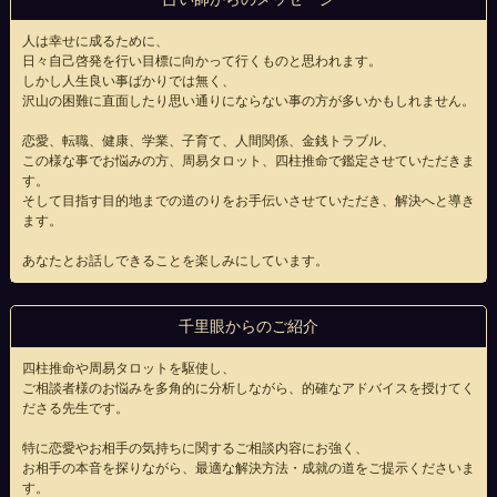
人は幸せに成るために、
日々自己啓発を行い目標に向かって行くものと思われます。
しかし人生良い事ばかりでは無く、
沢山の困難に直面したり思い通りにならない事の方が多いかもしれません。
恋愛、転職、健康、学業、子育て、人間関係、金銭トラブル、
この様な事でお悩みの方、周易タロット、四柱推命で鑑定させていただきま
す。
そして目指す目的地までの道のりをお手伝いさせていただき、解決へと導き
ます。
あなたとお話しできることを楽しみにしています。
千里眼からのご紹介
四柱推命や周易タロットを駆使し、
ご相談者様のお悩みを多角的に分析しながら、的確なアドバイスを授けてく
ださる先生です。
特に恋愛やお相手の気持ちに関するご相談内容にお強く、
お相手の本音を探りながら、最適な解決方法・成就の道をご提示くださいま
す。