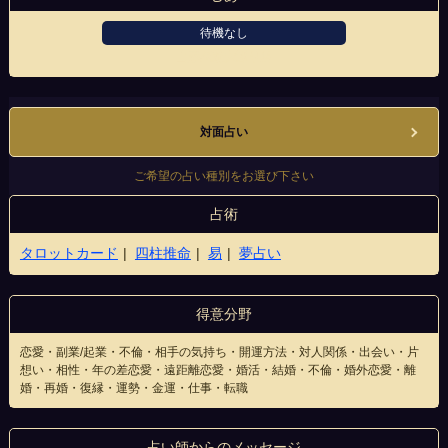
待機なし
山形駅前大通り店
対面占い
ご希望の占い種別をお選び下さい
占術
タロットカード
四柱推命
易
夢占い
得意分野
恋愛・副業/起業・不倫・相手の気持ち・開運方法・対人関係・出会い・片
想い・相性・年の差恋愛・遠距離恋愛・婚活・結婚・不倫・婚外恋愛・離
婚・再婚・復縁・運勢・金運・仕事・転職
占い師からのメッセージ