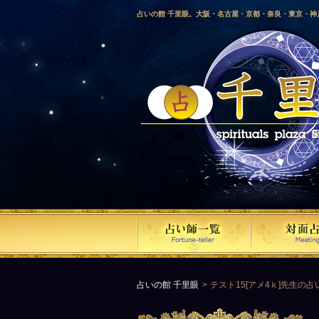
占いの館 千里眼。大阪・名古屋・京都・奈良・東京・
愛媛・鹿児島・徳島・香川・山形・岡山・横浜・千葉・
梨・長野・埼玉・茨城・栃木・金沢・佐賀・長崎・鳥取
気占い師による占い。
占いの館 千里眼
テスト15[アメ4ｋ]先生の