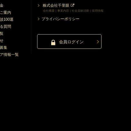
金
株式会社千里眼
会社概要 | 事業内容 | 社会貢献活動 | 採用情報
ご案内
プライバシーポリシー
談100選
る質問
覧
せ
会員ログイン
募集
ア情報一覧