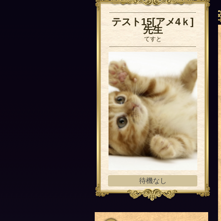
テスト15[アメ4ｋ]
先生
てすと
待機なし