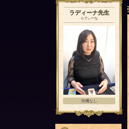
ラディーナ先生
らでぃーな
待機なし