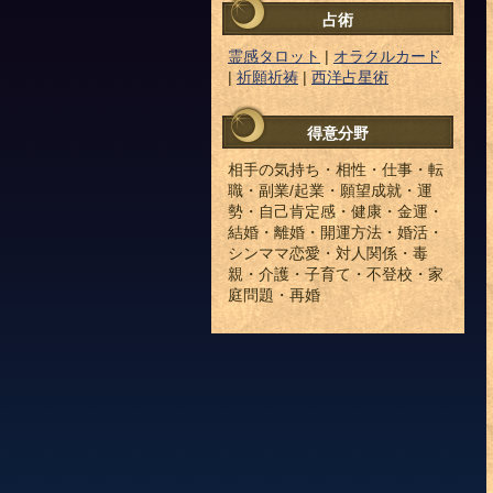
占術
霊感タロット
|
オラクルカード
|
祈願祈祷
|
西洋占星術
得意分野
相手の気持ち・相性・仕事・転
職・副業/起業・願望成就・運
勢・自己肯定感・健康・金運・
結婚・離婚・開運方法・婚活・
シンママ恋愛・対人関係・毒
親・介護・子育て・不登校・家
庭問題・再婚