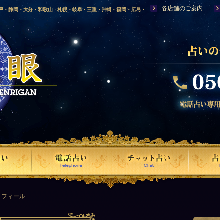
各店舗のご案内
神戸・静岡・大分・和歌山・札幌・岐阜・三重・沖縄・福岡・広島・
福島・岩手・高知・熊本・群馬・滋賀・福井・仙台・山口・宮崎・山
・富山・新潟・秋田・青森・島根に店舗を構える、口コミで評判の人
ロフィール