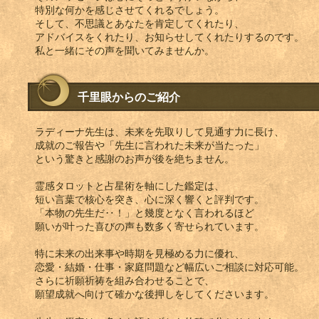
特別な何かを感じさせてくれるでしょう。
そして、不思議とあなたを肯定してくれたり、
アドバイスをくれたり、お知らせしてくれたりするのです。
私と一緒にその声を聞いてみませんか。
千里眼からのご紹介
ラディーナ先生は、未来を先取りして見通す力に長け、
成就のご報告や「先生に言われた未来が当たった」
という驚きと感謝のお声が後を絶ちません。
霊感タロットと占星術を軸にした鑑定は、
短い言葉で核心を突き、心に深く響くと評判です。
「本物の先生だ‥！」と幾度となく言われるほど
願いが叶った喜びの声も数多く寄せられています。
特に未来の出来事や時期を見極める力に優れ、
恋愛・結婚・仕事・家庭問題など幅広いご相談に対応可能。
さらに祈願祈祷を組み合わせることで、
願望成就へ向けて確かな後押しをしてくださいます。