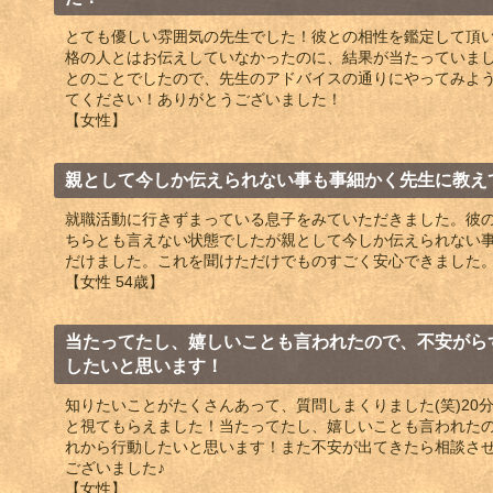
とても優しい雰囲気の先生でした！彼との相性を鑑定して頂
格の人とはお伝えしていなかったのに、結果が当たっていま
とのことでしたので、先生のアドバイスの通りにやってみよ
てください！ありがとうございました！
【女性】
親として今しか伝えられない事も事細かく先生に教え
就職活動に行きずまっている息子をみていただきました。彼
ちらとも言えない状態でしたが親として今しか伝えられない
だけました。これを聞けただけでものすごく安心できました
【女性 54歳】
当たってたし、嬉しいことも言われたので、不安がら
したいと思います！
知りたいことがたくさんあって、質問しまくりました(笑)20
と視てもらえました！当たってたし、嬉しいことも言われた
れから行動したいと思います！また不安が出てきたら相談させてく
ございました♪
【女性】