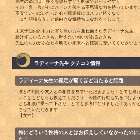
先生の鑑定は、多くを語らずとも的確で分かりやすく
その一言一言が心にストンと落ちる不思議な力を持っています
不安でいっぱいだった心が鑑定後にはスッと軽くなり
「また頑張ろう」と前向きな気持ちになれるでしょう。
未来予知の的中力と寄り添い力を兼ね備えたラディーナ先生。
動けずにいるときも、叶えたい願いがあるときも
先生のお力があなたを明るい未来へと確実に導いてくださいま
ラディーナ先生 クチコミ情報
ラディーナ先生の鑑定が驚くほど当たると話題
彼との相性や友人との相性を見ていただきました！とても当
いこともどちらも教えてくださり、今後の行動も気をつけよ
ども相談に乗って下さり、とても参考になりました！ありが
させていただきます！
【女性】
特にどういう性格の人とはお伝えしていなかったのに
た！