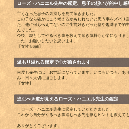
ローズ・ハニエル先生の鑑定、息子の想いが的中し感
亡くなった息子の気持ちを見て頂きました。
この子なら確かにこう考えるかもしれないと思う事をズバリ
た。他に何も伝えてないのに生前好きだった物や趣味まで的
んでした。
今後、親としてやるべき事を教えて頂き気持ちが楽になりま
また、お願いしたいと思います。
【女性 56歳】
温もり溢れる鑑定で心が癒されます
何度も先生には、お世話になっています。いつもいつも、あ
み、日々大切に過ごします。
【女性】
進むべき道が見えるローズ・ハニエル先生の鑑定
ローズ・ハニエル先生に鑑定していただきました。
これから自分がやるべき事進むべき先を掴むヒントを教えて
ありがとうございます。