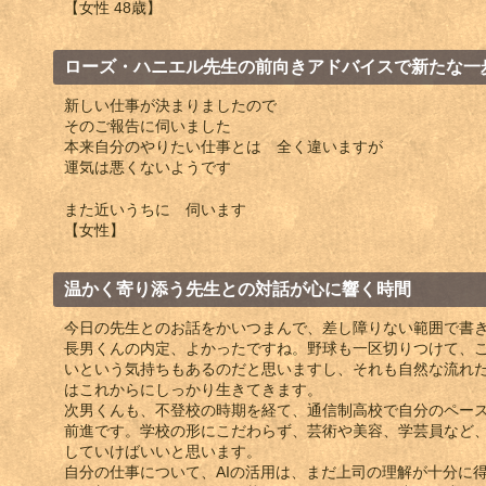
【女性 48歳】
ローズ・ハニエル先生の前向きアドバイスで新たな一
新しい仕事が決まりましたので
そのご報告に伺いました
本来自分のやりたい仕事とは 全く違いますが
運気は悪くないようです
また近いうちに 伺います
【女性】
温かく寄り添う先生との対話が心に響く時間
今日の先生とのお話をかいつまんで、差し障りない範囲で書
長男くんの内定、よかったですね。野球も一区切りつけて、
いという気持ちもあるのだと思いますし、それも自然な流れ
はこれからにしっかり生きてきます。
次男くんも、不登校の時期を経て、通信制高校で自分のペー
前進です。学校の形にこだわらず、芸術や美容、学芸員など
していけばいいと思います。
自分の仕事について、AIの活用は、まだ上司の理解が十分に