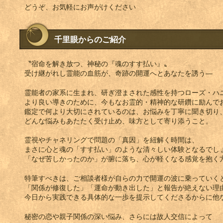
どうぞ、お気軽にお声がけください
千里眼からのご紹介
〝宿命を解き放つ、神秘の『魂のすす払い』〟
受け継がれし霊能の血筋が、奇跡の開運へとあなたを誘う―
霊能者の家系に生まれ、研ぎ澄まされた感性を持つローズ・ハ
より良い導きのために、今もなお霊的・精神的な研鑽に励んで
鑑定で何より大切にされているのは、お悩みを丁寧に聞き切り
どんな悩みもあたたく受け止め、味方として寄り添うこと。
霊視やチャネリングで問題の「真因」を紐解く時間は、
まさに心と魂の「すす払い」のような清々しい体験となるでし
「なぜ苦しかったのか」が腑に落ち、心が軽くなる感覚を抱く
特筆すべきは、ご相談者様が自らの力で開運の波に乗っていく
「関係が修復した」「運命が動き出した」と報告が絶えない理
今日から実践できる具体的な一歩を提示してくださるからに他
秘密の恋や親子関係の深い悩み、さらには故人交信によって