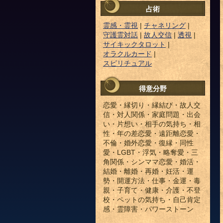
占術
霊感・霊視
|
チャネリング
|
守護霊対話
|
故人交信
|
透視
|
サイキックタロット
|
オラクルカード
|
スピリチュアル
得意分野
恋愛・縁切り・縁結び・故人交
信・対人関係・家庭問題・出会
い・片想い・相手の気持ち・相
性・年の差恋愛・遠距離恋愛・
不倫・婚外恋愛・復縁・同性
愛・LGBT・浮気・略奪愛・三
角関係・シンママ恋愛・婚活・
結婚・離婚・再婚・妊活・運
勢・開運方法・仕事・金運・毒
親・子育て・健康・介護・不登
校・ペットの気持ち・自己肯定
感・霊障害・パワーストーン