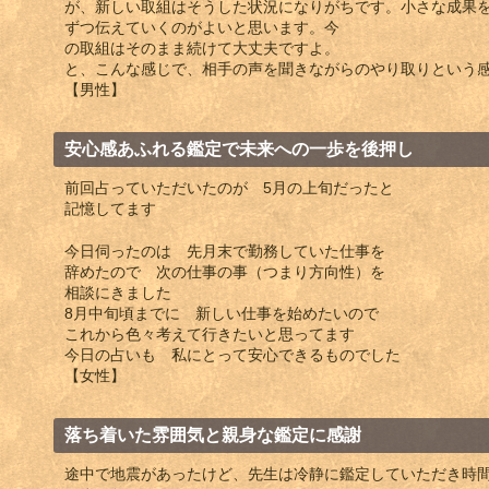
が、新しい取組はそうした状況になりがちです。小さな成果
ずつ伝えていくのがよいと思います。今
の取組はそのまま続けて大丈夫ですよ。
と、こんな感じで、相手の声を聞きながらのやり取りという
【男性】
安心感あふれる鑑定で未来への一歩を後押し
前回占っていただいたのが 5月の上旬だったと
記憶してます
今日伺ったのは 先月末で勤務していた仕事を
辞めたので 次の仕事の事（つまり方向性）を
相談にきました
8月中旬頃までに 新しい仕事を始めたいので
これから色々考えて行きたいと思ってます
今日の占いも 私にとって安心できるものでした
【女性】
落ち着いた雰囲気と親身な鑑定に感謝
途中で地震があったけど、先生は冷静に鑑定していただき時