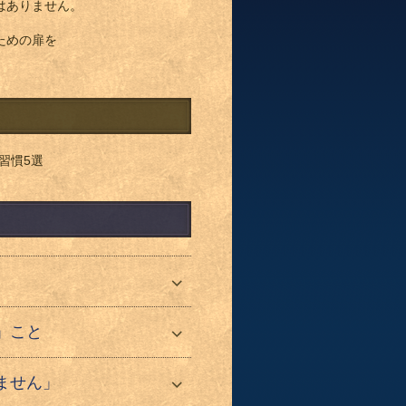
はありません。
ための扉を
習慣5選
」こと
ません」