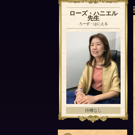
ローズ・ハニエル
先生
ろーず・はにえる
待機なし