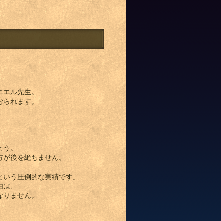
ニエル先生。
おられます。
、
ょう。
方が後を絶ちません。
という圧倒的な実績です。
由は、
なりません。