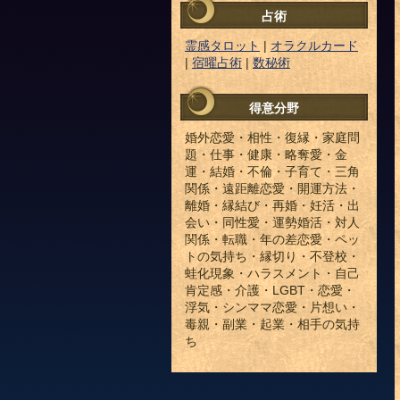
占術
霊感タロット
|
オラクルカード
|
宿曜占術
|
数秘術
得意分野
婚外恋愛・相性・復縁・家庭問
題・仕事・健康・略奪愛・金
運・結婚・不倫・子育て・三角
関係・遠距離恋愛・開運方法・
離婚・縁結び・再婚・妊活・出
会い・同性愛・運勢婚活・対人
関係・転職・年の差恋愛・ペッ
トの気持ち・縁切り・不登校・
蛙化現象・ハラスメント・自己
肯定感・介護・LGBT・恋愛・
浮気・シンママ恋愛・片想い・
毒親・副業・起業・相手の気持
ち