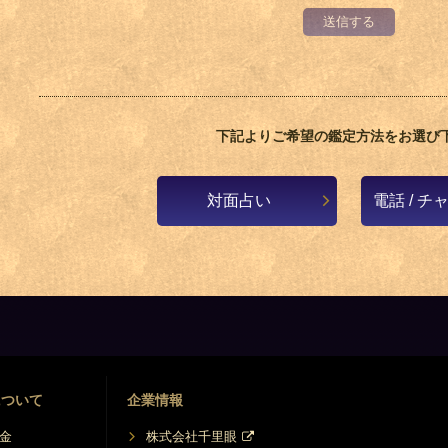
送信する
下記よりご希望の鑑定方法をお選び
対面占い
電話 / 
について
企業情報
金
株式会社千里眼