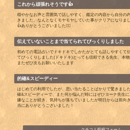
これから頑張れそうです👍
穏やかなお声と雰囲気で話しやすく、鑑定の内容から自分の
きました。なんとなくモヤモヤしていた事がクリアになりま
👍ありがとうございました🙂‍↕️
伝えていないことまで当てられてびっくりしました
初めての電話占いでドキドキでしかたがとても話しやすくて
てびっくりしました(ドキドキ)とっても信頼できる先生、
またぜひ次もお願いいたします
的確&スピーディー
はじめての利用でしたが、思い当たることばかりで驚きまし
確&スピーディーで、また何か悩んだ時にはぜひヨーナ先生
嫌なことが続き、気持ちが落ちていましたが明日からは前向
当にありがとうございました！
クチコミ投稿フォーム