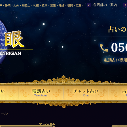
各店舗のご案内
神戸・静岡・大分・和歌山・札幌・岐阜・三重・沖縄・福岡・広島・
福島・岩手・高知・熊本・群馬・滋賀・福井・仙台・山口・宮崎・山
・富山・新潟・秋田・青森・島根に店舗を構える、口コミで評判の人
ィール