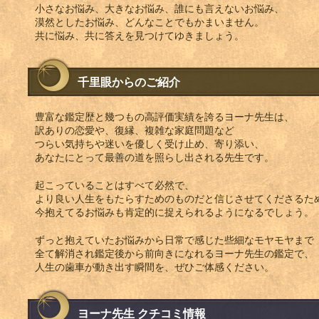
小さなお悩み、大きなお悩み、誰にも言えないお悩み、
漠然としたお悩み、どんなことでもかまいません。
共に悩み、共に答えを見つけてゆきましょう。
千里眼からのご紹介
豊富な鑑定歴と幾つもの高評価実績を誇るヨーナ先生は、
訳ありの恋愛や、復縁、複雑な家庭問題など
つらい気持ちや迷いを優しく受け止め、寄り添い、
あなたにとって最善の道を照らし出される先生です。
起こっていることはすべて必然で、
より良い人生をもたらすためのものだと信じさせてくださるた
今抱えてるお悩みも肯定的に捉えられるようになるでしょう。
ずっと抱えていたお悩みから日常で感じた些細なモヤモヤまで
全て解消され鑑定後から前向きになれるヨーナ先生の鑑定で、
人生の歯車が動き出す瞬間を、ぜひご体感ください。
ヨーナ先生 クチコミ情報