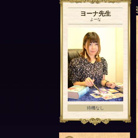
ヨーナ先生
よーな
待機なし