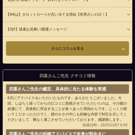
【9/9は】タロットカードが言い当てる理由【世界占いの日！】
【3択】残暑お見舞い/開運メッセージ
さらにコラムを見る
四葉さんご先生 クチコミ情報
四葉さんご先生の鑑定、具体的に当たる体験を実感
6月にアドバイスをいただいたものです。ありがとうございました。今
回、しばらく経ってからの口コミに投稿させていただいたのは、その後の
経過にて、具体的に符合することが多々あった理由からです。じっくり聴
いてくださっただけでく、穏やかさの中にも的確な内容で対応を示してく
ださいまして、難なく過ごさせていただいております。感謝致します。
投稿日時：2025/12/07 9:30
四葉さんご先生の的確アドバイスで未来が前向きに