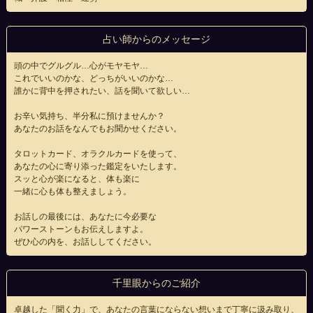
占い師からのメッセージ
頭の中でグルグル…心がモヤモヤ…
これでいいのかな、どっちがいいのかな…
誰かに背中を押されたい、話を聞いて欲しい…
お辛い気持ち、半分私に預けませんか？
あなたのお話をなんでもお聞かせください。
タロットカード、オラクルカードを使って、
あなたの心に寄り添った鑑定をいたします。
スッと心が楽になると、体も楽に
一緒に心も体も整えましょう。
お話しの最後には、あなたに今必要な
パワーストーンもお伝えしますよ。
ぜひ心の内を、お話ししてください。
千里眼からのご紹介
卓越した「聞く力」で、あなたの言葉にならない想いまで丁寧に汲み取り、