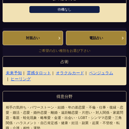
待機なし
秋田駅前店
対面占い
電話占い
ご希望の占い種別をお選び下さい
占術
未来予知
霊感タロット
オラクルカード
ペンジュラム
ヒーリング
得意分野
相手の気持ち・パワーストーン・結婚・年の差恋愛・不倫・仕事・復縁・恋
愛・婚活・恋愛・婚外恋愛・離婚・遠距離恋愛・片想い・対人関係・家庭問
題・毒親・蛙化現象・略奪愛・金運・出会い・LGBT・シンママ恋愛・三角
関係・ハラスメント・自己肯定感・健康・妊活・副業・起業・不登校・転
職・介護・相性・運勢