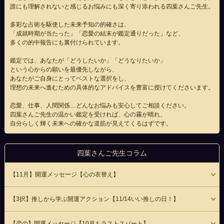
誰にも理解されないと感じるお悩みにも深く寄り添われる四葉さんご先生。
多彩な占術を駆使した未来予知の的確さは、
「成就時期が当たった」「恋愛の結末が鑑定通りだった」など、
多くの的中報告にも裏付けられています。
鑑定では、あなたが「どうしたいか」「どうなりたいか」
という心からの願いを最優先しながら、
あなたがご自身にとってベストな選択をし、
理想の未来へ進むための具体的なアドバイスを豊富に授けてくださいます。
恋愛、仕事、人間関係…どんなお悩みも安心してご相談ください。
四葉さんご先生の温かい鑑定を受ければ、心の霧が晴れ、
自分らしく輝く未来への確かな道筋が見えてくるはずです。
四葉さんご先生コラム
【11月】開運メッセージ【心の衣替え】
【3択】推しから学ぶ開運アクション【11/14いい推しの日！】
【恋の】開運メッセージ【10月もラストスパート】