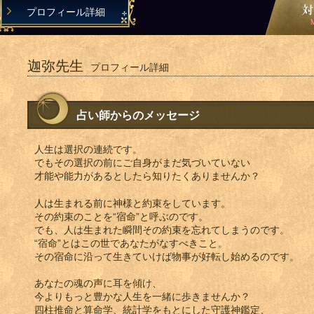
プロフィール詳細
迦弥先生
プロフィール詳細
占い師からのメッセージ
人生は選択の連続です。
でもその選択の前にご自身がまだ気づいていない
才能や能力があるとしたら知りたくありませんか？
人は生まれる前に神様と約束をしています。
その約束のことを“宿命”と呼ぶのです。
でも、人は生まれた瞬間その約束を忘れてしまうのです。
“宿命”とはこの世であなたがなすべきこと。
その宿命に沿って生きていけば物事が好転し始めるのです。
あなたの魂の声に耳を傾け、
今よりもっと豊かな人生を一緒に歩きませんか？
四柱推命と算命学、統計学をもとにした守護神鑑定、