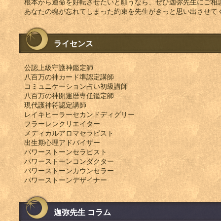
根本から運命を好転させたいと願うなら、ぜひ迦弥先生にご相
あなたの魂が忘れてしまった約束を先生がきっと思い出させて
ライセンス
公認上級守護神鑑定師
八百万の神カード準認定講師
コミュニケーション占い初級講師
八百万の神開運暦専任鑑定師
現代護神符認定講師
レイキヒーラーセカンドディグリー
フラーレンクリエイター
メディカルアロマセラピスト
出生期心理アドバイザー
パワーストーンセラピスト
パワーストーンコンダクター
パワーストーンカウンセラー
パワーストーンデザイナー
迦弥先生 コラム