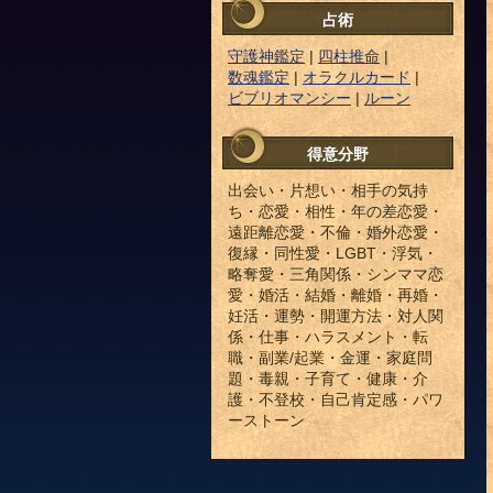
占術
守護神鑑定
|
四柱推命
|
数魂鑑定
|
オラクルカード
|
ビブリオマンシー
|
ルーン
得意分野
出会い・片想い・相手の気持
ち・恋愛・相性・年の差恋愛・
遠距離恋愛・不倫・婚外恋愛・
復縁・同性愛・LGBT・浮気・
略奪愛・三角関係・シンママ恋
愛・婚活・結婚・離婚・再婚・
妊活・運勢・開運方法・対人関
係・仕事・ハラスメント・転
職・副業/起業・金運・家庭問
題・毒親・子育て・健康・介
護・不登校・自己肯定感・パワ
ーストーン