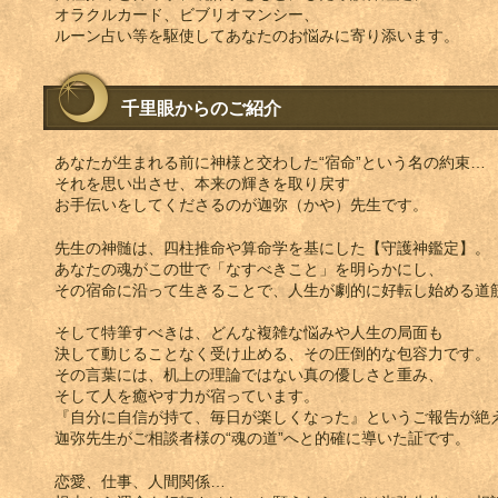
オラクルカード、ビブリオマンシー、
ルーン占い等を駆使してあなたのお悩みに寄り添います。
千里眼からのご紹介
あなたが生まれる前に神様と交わした“宿命”という名の約束…
それを思い出させ、本来の輝きを取り戻す
お手伝いをしてくださるのが迦弥（かや）先生です。
先生の神髄は、四柱推命や算命学を基にした【守護神鑑定】。
あなたの魂がこの世で「なすべきこと」を明らかにし、
その宿命に沿って生きることで、人生が劇的に好転し始める道
そして特筆すべきは、どんな複雑な悩みや人生の局面も
決して動じることなく受け止める、その圧倒的な包容力です。
その言葉には、机上の理論ではない真の優しさと重み、
そして人を癒やす力が宿っています。
『自分に自信が持て、毎日が楽しくなった』というご報告が絶
迦弥先生がご相談者様の“魂の道”へと的確に導いた証です。
恋愛、仕事、人間関係…