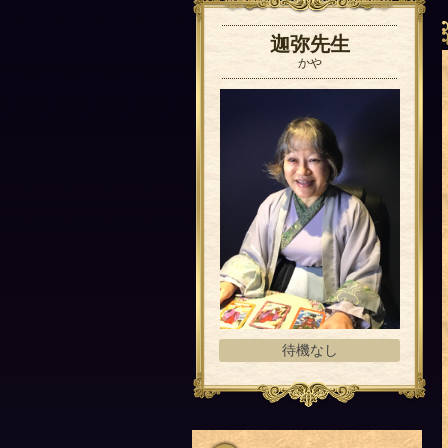
迦弥先生
かや
待機なし