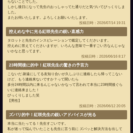
らないことでした。
しかし後日になって先生のおっしゃってた通りだと気づいてびっくりしま
した。
またお伺いたします。よろしくお願いいたします。
投稿日時：2026/07/14 19:31
控えめな中に光る紅咲先生の鋭い直感力
タロットと先生のインスピレーションで鑑定してくださいます。
控えめに答えてくださいますが、いろんな意味で一番すごい方なんじゃな
いかなと思ってます。
投稿日時：2026/06/16 8:17
23時間後に的中！紅咲先生の驚きの予言力
こないだ 疎遠にしてる友知り合いが久しぶりに連絡したら帰ってこない
けど、もう連絡来ないですか？って聞いたら
多分24時間以内に来るんじゃないかなって言われて本当に23時間後ぐら
いに連絡来ました！
びっくりしました笑
【男性】
投稿日時：2026/06/12 20:05
ズバリ的中！紅咲先生の鋭いアドバイスが光る
本当に当たってる！先生すごいです。
私が迷って悩んでいたことも先生に言う前に ズバッと解決方法を出して