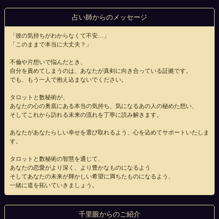
占い師からのメッセージ
「彼の気持ちがわからなくて不安…」
「このままで本当に大丈夫？」
不倫や片想いで悩んだとき、
自分を責めてしまうのは、あなたが真剣に向き合っている証拠です。
でも、もう一人で抱え込まないでください。
タロットと数秘術が、
あなたの心の奥底にある本当の気持ち、気になるあの人の秘めた想い、
そしてこれから訪れる未来の流れを丁寧に読み解きます。
あなたがあなたらしい幸せを選び取れるよう、心を込めてサポートいたしま
す。
タロットと数秘術の智慧を通じて、
あなたの恋愛がより深く、より豊かなものになるよう
そしてあなたの未来が輝かしい希望に満ちたものになるよう、
一緒に道を拓いていきましょう。
千里眼からのご紹介