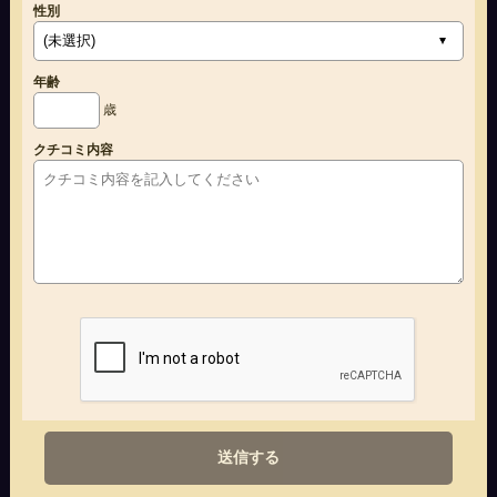
性別
年齢
歳
クチコミ内容
送信する