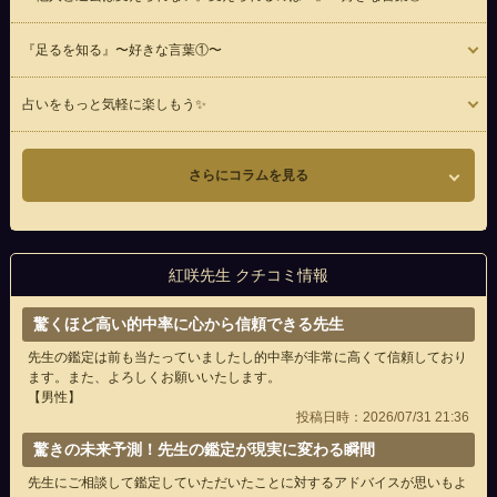
『足るを知る』〜好きな言葉①〜
占いをもっと気軽に楽しもう✨
さらにコラムを見る
紅咲先生 クチコミ情報
驚くほど高い的中率に心から信頼できる先生
先生の鑑定は前も当たっていましたし的中率が非常に高くて信頼しており
ます。また、よろしくお願いいたします。
【男性】
投稿日時：2026/07/31 21:36
驚きの未来予測！先生の鑑定が現実に変わる瞬間
先生にご相談して鑑定していただいたことに対するアドバイスが思いもよ