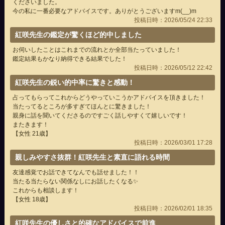
くださいました。
今の私に一番必要なアドバイスです。ありがとうございますm(__)m
投稿日時：2026/05/24 22:33
紅咲先生の鑑定が驚くほど的中しました
お伺いしたことはこれまでの流れとか全部当たっていました！
鑑定結果もかなり納得できる結果でした！
投稿日時：2026/05/12 22:42
紅咲先生の鋭い的中率に驚きと感動！
占ってもらってこれからどうやっていこうかアドバイスを頂きました！
当たってるところが多すぎてほんとに驚きました！
親身に話を聞いてくださるのですごく話しやすくて嬉しいです！
またきます！
【女性 21歳】
投稿日時：2026/03/01 17:28
親しみやすさ抜群！紅咲先生と素直に語れる時間
友達感覚でお話できてなんでも話せました！！
当たる当たらない関係なしにお話したくなる✨️
これからも相談します！
【女性 18歳】
投稿日時：2026/02/01 18:35
紅咲先生の優しさと的確なアドバイスで前進