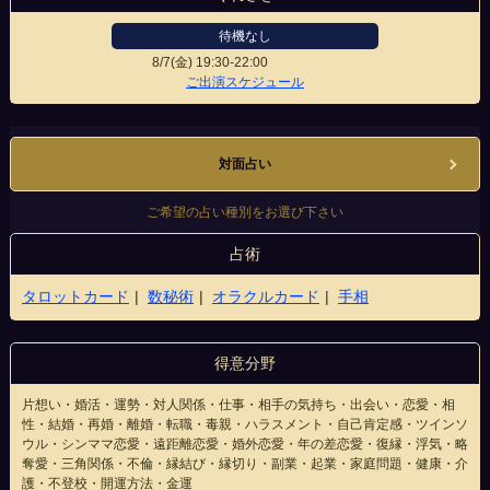
待機なし
8/7(金)
19:30-22:00
新宿東口店
ご出演スケジュール
対面占い
ご希望の占い種別をお選び下さい
占術
タロットカード
数秘術
オラクルカード
手相
得意分野
片想い・婚活・運勢・対人関係・仕事・相手の気持ち・出会い・恋愛・相
性・結婚・再婚・離婚・転職・毒親・ハラスメント・自己肯定感・ツインソ
ウル・シンママ恋愛・遠距離恋愛・婚外恋愛・年の差恋愛・復縁・浮気・略
奪愛・三角関係・不倫・縁結び・縁切り・副業・起業・家庭問題・健康・介
護・不登校・開運方法・金運