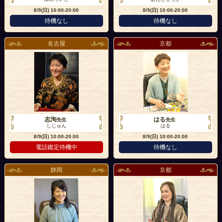
8/9(日)
10:00-20:00
8/9(日)
10:00-20:00
待機なし
待機なし
名古屋
京都
志洵
はる
先生
先生
しじゅん
はる
8/9(日)
10:00-20:00
8/9(日)
10:00-20:00
電話鑑定待機中
待機なし
静岡
京都