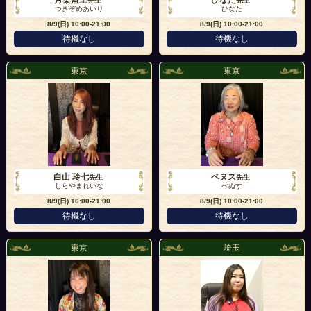
月染藍里
ひなた
先生
先生
つきぞめあいり
ひなた
8/9(日)
10:00-21:00
8/9(日)
10:00-21:00
待機なし
待機なし
東京
東京
白山 玲七
ベヌス
先生
先生
しらやまれいな
べぬす
8/9(日)
10:00-21:00
8/9(日)
10:00-21:00
待機なし
待機なし
東京
埼玉