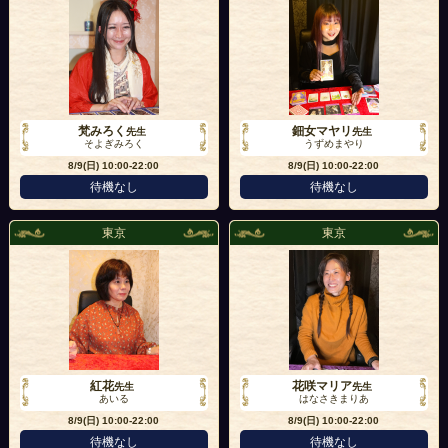
梵みろく
鈿女マヤリ
先生
先生
そよぎみろく
うずめまやり
8/9(日)
10:00-22:00
8/9(日)
10:00-22:00
待機なし
待機なし
東京
東京
紅花
花咲マリア
先生
先生
あいる
はなさきまりあ
8/9(日)
10:00-22:00
8/9(日)
10:00-22:00
待機なし
待機なし