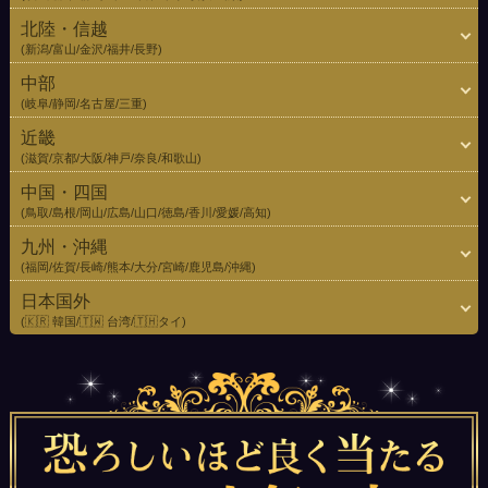
北陸・信越
(新潟/富山/金沢/福井/長野)
中部
(岐阜/静岡/名古屋/三重)
近畿
(滋賀/京都/大阪/神戸/奈良/和歌山)
中国・四国
(鳥取/島根/岡山/広島/山口/徳島/香川/愛媛/高知)
九州・沖縄
(福岡/佐賀/長崎/熊本/大分/宮崎/鹿児島/沖縄)
日本国外
(🇰🇷 韓国/🇹🇼 台湾/🇹🇭タイ)