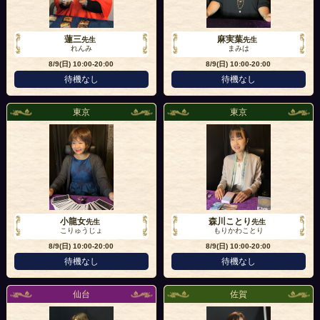
蓮三
麻実葉
先生
先生
れんみ
まみは
8/9(日)
10:00-20:00
8/9(日)
10:00-20:00
待機なし
待機なし
東京
東京
小龍女
森川ことり
先生
先生
こりゅうじょ
もりかわことり
8/9(日)
10:00-20:00
8/9(日)
10:00-20:00
待機なし
待機なし
仙台
佐賀