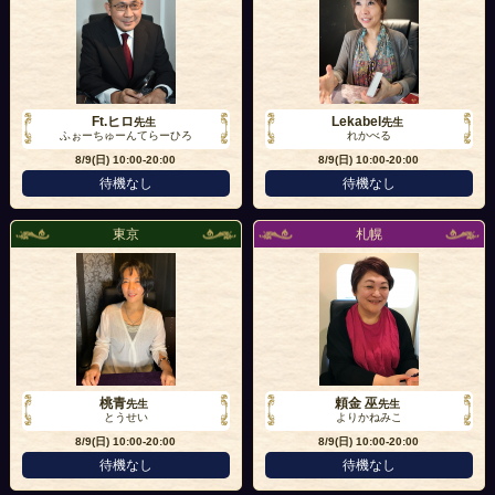
Ft.ヒロ
Lekabel
先生
先生
ふぉーちゅーんてらーひろ
れかべる
8/9(日)
10:00-20:00
8/9(日)
10:00-20:00
待機なし
待機なし
東京
札幌
桃青
頼金 巫
先生
先生
とうせい
よりかねみこ
8/9(日)
10:00-20:00
8/9(日)
10:00-20:00
待機なし
待機なし