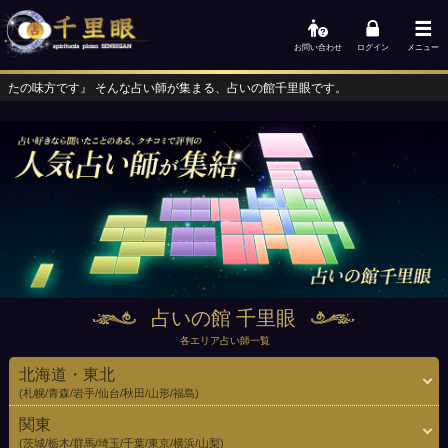
お問い合わせ
ログイン
メニュー
占い師が集まる、占いの館千里眼です。
占いの館 千里眼
各エリア占い師一覧
北海道・東北
(札幌/青森/岩手/仙台/秋田/山形/福島)
関東
(茨城/栃木/群馬/埼玉/千葉/東京/横浜/山梨)