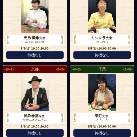
天乃 鳳希
ミシレラ
先生
先生
あまの ほまれ
みしれら
8/9(日)
10:00-20:00
8/9(日)
10:00-20:00
待機なし
待機なし
京都
千葉
風吹巻雲
東虹
先生
先生
かぜふきけんうん
とうこう
8/9(日)
10:00-20:00
8/9(日)
10:00-20:00
待機なし
待機なし