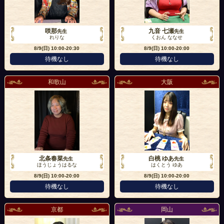
咲那
九音 七瀬
先生
先生
れりな
くおん ななせ
8/9(日)
10:00-20:30
8/9(日)
10:00-20:00
待機なし
待機なし
和歌山
大阪
北条春菜
白桃 ゆあ
先生
先生
ほうじょうはるな
はくとう ゆあ
8/9(日)
10:00-20:00
8/9(日)
10:00-20:00
待機なし
待機なし
京都
岡山