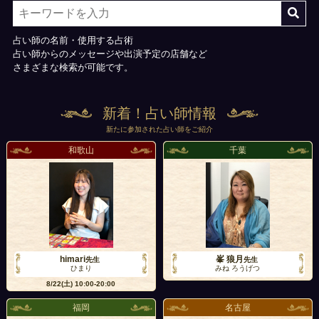
占い師の名前・使用する占術
占い師からのメッセージや出演予定の店舗など
さまざまな検索が可能です。
新着！占い師情報
新たに参加された占い師をご紹介
和歌山
千葉
himari
峯 狼月
先生
先生
ひまり
みね ろうげつ
8/22(土)
10:00-20:00
福岡
名古屋