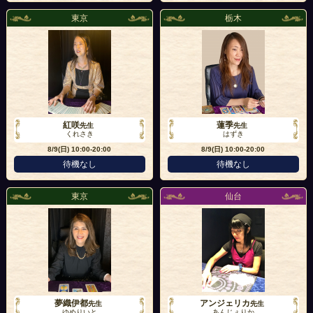
東京
栃木
紅咲
蓮季
先生
先生
くれさき
はずき
8/9(日)
10:00-20:00
8/9(日)
10:00-20:00
待機なし
待機なし
東京
仙台
夢織伊都
アンジェリカ
先生
先生
ゆめりいと
あんじぇりか