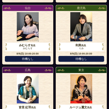
仙台
鹿児島
みむらす
利美
先生
先生
みむらす
りみ
8/9(日)
10:00-20:00
8/9(日)
10:00-20:00
待機なし
待機なし
広島
東京
皆里 紅羽
ルージュ麗文
先生
先生