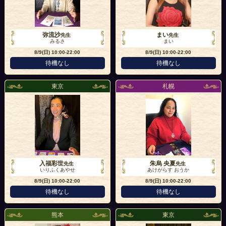
弥流沙
まい
先生
先生
みるさ
まい
8/9(日)
10:00-22:00
8/9(日)
10:00-22:00
待機なし
待機なし
東京
札幌
入福彩世
朱烏 央夏
先生
先生
いりふくあやせ
あけがらす おうか
8/9(日)
10:00-22:00
8/9(日)
10:00-22:00
待機なし
待機なし
熊本
東京