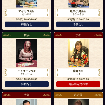
アイリス
最中小鬼
先生
先生
あいりす
もなかさき
8/9(日)
10:00-20:00
8/9(日)
10:00-20:00
待機なし
待機なし
横浜
京都
アイリーン
龍舞
先生
先生
あいりーん
るま
8/9(日)
10:00-20:00
8/9(日)
10:00-20:00
待機なし
電話鑑定待機中
大阪
名古屋