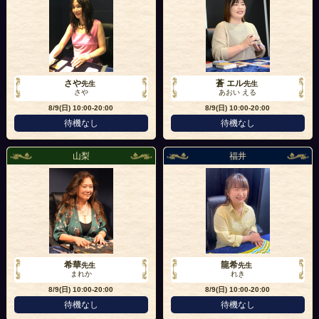
さや
蒼 エル
先生
先生
さや
あおい える
8/9(日)
10:00-20:00
8/9(日)
10:00-20:00
待機なし
待機なし
山梨
福井
希華
龍希
先生
先生
まれか
れき
8/9(日)
10:00-20:00
8/9(日)
10:00-20:00
待機なし
待機なし