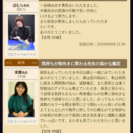
ほむら
一歩踏み出す勇気をいただきました。
先生
ほむら
今後自分の意識や行動で良い方向に
いけるよう努力します。
また状況が変化しましたら占っていただき
たいです。
ありがとうございました。
【女性 32歳】
投稿日時：2026/08/08 21:56
プロフィールページ
岐阜
気持ちが前向きに変わる先生の温かな鑑定
来愛
前回も占っていただき今日は娘と一緒にみていただき
先生
くれあ
ありがとうございました。娘は恋の悩みに、私は前回
に続き人間関係の悩み、波動修正、また前回とは違う
対処法のアイテムも教えていただき、発見と安心そし
て頑張る気持ちをもらい再来週からの仕事に前向きな
気持ちで頑張りたいと思いました。占ってもらうのに
波動のカラーを聞き相手にどう関わったら良いのか教
えてもらえたので相手に対しての心構えができ気持ち
の余裕が出来たので前回に続き先生凄さに感動と感謝
でいっぱいです。また次も見ていただきたいと思いま
プロフィールページ
した。
【女性 48歳】