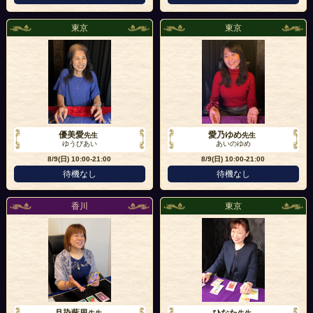
東京
東京
優美愛
愛乃ゆめ
先生
先生
ゆうびあい
あいのゆめ
8/9(日)
10:00-21:00
8/9(日)
10:00-21:00
待機なし
待機なし
香川
東京