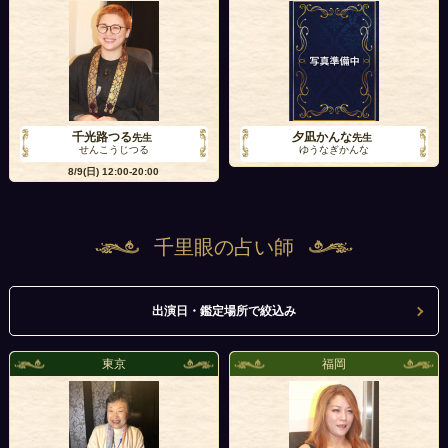
千光路つる
夕凪かんな
先生
先生
せんこうじつる
ゆうなぎかんな
8/9(日)
12:00-20:00
千里眼の占い師
出演日・鑑定場所で絞込み
東京
福岡