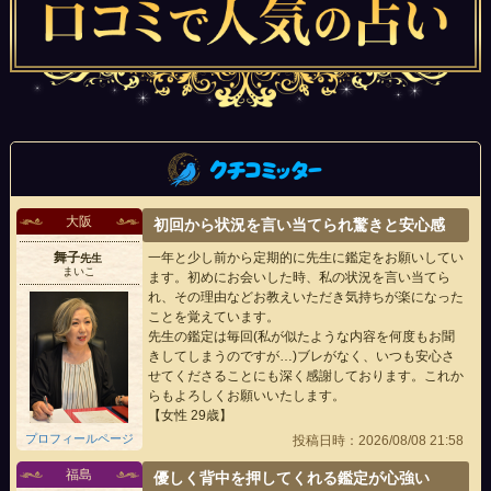
大阪
初回から状況を言い当てられ驚きと安心感
舞子
一年と少し前から定期的に先生に鑑定をお願いしてい
先生
まいこ
ます。初めにお会いした時、私の状況を言い当てら
れ、その理由などお教えいただき気持ちが楽になった
ことを覚えています。
先生の鑑定は毎回(私が似たような内容を何度もお聞
きしてしまうのですが…)ブレがなく、いつも安心さ
せてくださることにも深く感謝しております。これか
らもよろしくお願いいたします。
【女性 29歳】
プロフィールページ
投稿日時：2026/08/08 21:58
福島
優しく背中を押してくれる鑑定が心強い