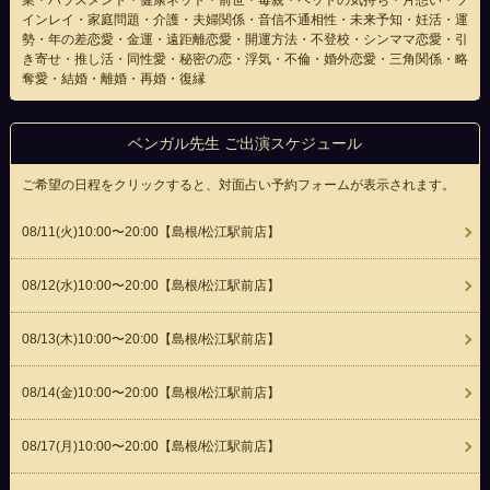
業・ハラスメント・健康ネット・前世・毒親・ペットの気持ち・片想い・ツ
インレイ・家庭問題・介護・夫婦関係・音信不通相性・未来予知・妊活・運
勢・年の差恋愛・金運・遠距離恋愛・開運方法・不登校・シンママ恋愛・引
き寄せ・推し活・同性愛・秘密の恋・浮気・不倫・婚外恋愛・三角関係・略
奪愛・結婚・離婚・再婚・復縁
ベンガル先生 ご出演スケジュール
ご希望の日程をクリックすると、対面占い予約フォームが表示されます。
08/11(
火
)10:00〜20:00
【島根/松江駅前店】
08/12(
水
)10:00〜20:00
【島根/松江駅前店】
08/13(
木
)10:00〜20:00
【島根/松江駅前店】
08/14(
金
)10:00〜20:00
【島根/松江駅前店】
08/17(
月
)10:00〜20:00
【島根/松江駅前店】