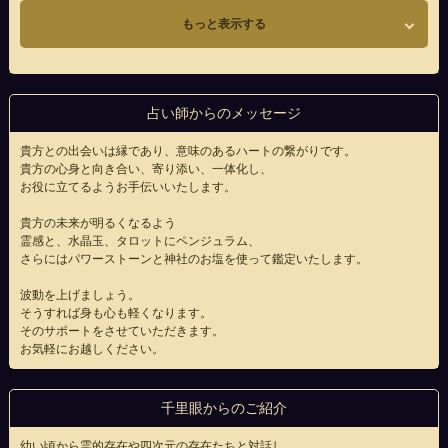
もっと表示する
占い師からのメッセージ
貴方との出会いは縁であり、意味のあるハートの繋がりです。
貴方の心身と向き合い、寄り添い、一体化し、
お役に立てるようお手伝いいたします。
貴方の未来が明るくなるよう
霊感と、水晶玉、タロットにペンジュラム、
さらにはパワーストーンと神社のお塩を使って鑑定いたします。
波動を上げましょう。
そうすれば身も心も軽くなります。
そのサポートをさせていただきます。
お気軽にお越しください。
千里眼からのご紹介
幼い頃から霊的存在や四次元の存在たちと対話し、