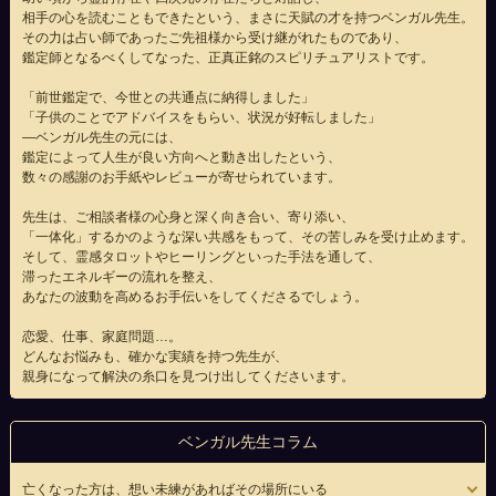
相手の心を読むこともできたという、まさに天賦の才を持つベンガル先生。
その力は占い師であったご先祖様から受け継がれたものであり、
鑑定師となるべくしてなった、正真正銘のスピリチュアリストです。
「前世鑑定で、今世との共通点に納得しました」
「子供のことでアドバイスをもらい、状況が好転しました」
―ベンガル先生の元には、
鑑定によって人生が良い方向へと動き出したという、
数々の感謝のお手紙やレビューが寄せられています。
先生は、ご相談者様の心身と深く向き合い、寄り添い、
「一体化」するかのような深い共感をもって、その苦しみを受け止めます。
そして、霊感タロットやヒーリングといった手法を通して、
滞ったエネルギーの流れを整え、
あなたの波動を高めるお手伝いをしてくださるでしょう。
恋愛、仕事、家庭問題…。
どんなお悩みも、確かな実績を持つ先生が、
親身になって解決の糸口を見つけ出してくださいます。
ベンガル先生コラム
亡くなった方は、想い未練があればその場所にいる