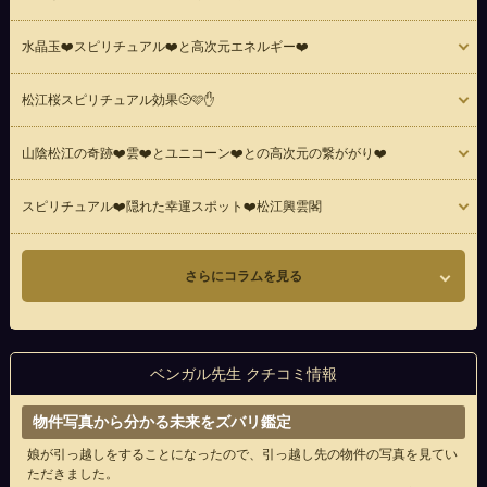
水晶玉❤️スピリチュアル❤️と高次元エネルギー❤️
松江桜スピリチュアル効果🙂🩷✋
山陰松江の奇跡❤️雲❤️とユニコーン❤️との高次元の繋ががり❤️
スピリチュアル❤️隠れた幸運スポット❤️松江興雲閣
さらにコラムを見る
ベンガル先生 クチコミ情報
物件写真から分かる未来をズバリ鑑定
娘が引っ越しをすることになったので、引っ越し先の物件の写真を見てい
ただきました。