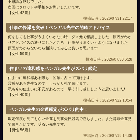
不思議な感じでした。
次回はタロットや手相をお願いしたいです。
【女性 42歳】
投稿日時：2026/07/31 22:17
仕事の停滞を突破！ベンガル先生の的確アドバイス
何をしても仕事がうまくいかない時 ダメ元で相談しました 原因がわか
りアドバイスの通りにしたところ 仕事がうまくいくようになりました
原因がわからないなら相談してみると良いと思います
【女性 59歳】
投稿日時：2026/07/30 6:28
住まいの違和感をベンガル先生がズバリ鑑定
住まいに違和感ある際も、的確に占って頂けます。
霊感がある先生なので、しっかり視て頂けます。
私も今の住まいに不安があるので、早く引っ越ししようと思いました❗
【女性 40歳】
投稿日時：2026/07/22 10:54
ベンガル先生の金運鑑定がズバリ的中！
鑑定何度か見てもらい金運を見事先日競馬で勝ちました。また是非金運見
て頂きたいです。明るい先生です。
【男性 56歳】
投稿日時：2026/07/19 14:39