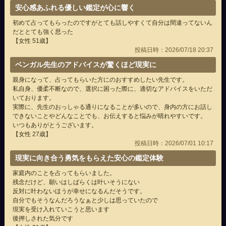
安心感あふれる優しい鑑定が心に響く
初めて占ってもらったのですがとても話しやすくて自分は間違ってないん
だととても強く思った
【女性 51歳】
投稿日時：2026/07/18 20:37
ベンガル先生のアドバイスが驚くほど現実に
親身になって、占ってもらいた方にのおすすめしたい先生です。
私自身、優柔不断なので、選択に困った際に、適切なアドバイスをいただ
いております。
実際に、先生のおっしゃる通りになることが多いので、身内の方にお話し
できないことやどんなことでも、お伝えすると悩みが晴れやすいです。
いつもありがとうございます。
【女性 27歳】
投稿日時：2026/07/01 10:17
現実に向き合う勇気をもらえた安心の鑑定体験
家庭内のことを占ってもらいました。
残念だけど、願いはしばらくは叶いそうにない
反対に叶わないほうが幸せになるんだそうです。
自分でもそうなんだろうなぁと少しは思っていたので
現実を受け入れていこうと思います
後押しされた気分です