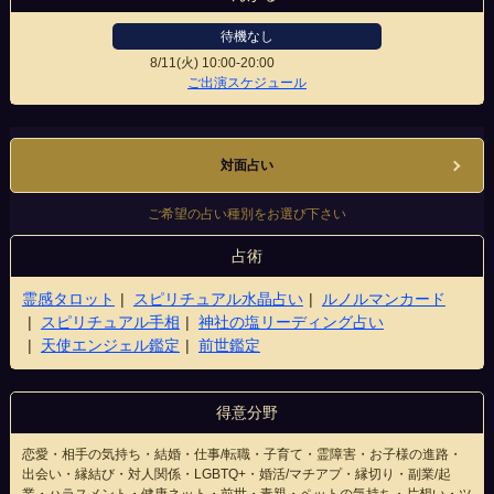
待機なし
8/11(火)
10:00-20:00
松江駅前店
ご出演スケジュール
対面占い
ご希望の占い種別をお選び下さい
占術
霊感タロット
スピリチュアル水晶占い
ルノルマンカード
スピリチュアル手相
神社の塩リーディング占い
天使エンジェル鑑定
前世鑑定
得意分野
恋愛・相手の気持ち・結婚・仕事/転職・子育て・霊障害・お子様の進路・
出会い・縁結び・対人関係・LGBTQ+・婚活/マチアプ・縁切り・副業/起